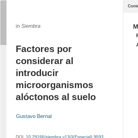
Cont
in
Siembra
M
Factores por
considerar al
introducir
microorganismos
alóctonos al suelo
Gustavo Bernal
DOI:
10.29166/siembra.v13i3(Especial).9593