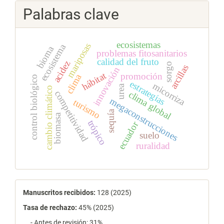
Palabras clave
ecosistemas
mariposas
ecosistema
bioma
problemas fitosanitarios
calidad del fruto
acidez
sorgo
arcillas
innovación
hábitat
promoción
clima
control biológico
estrategias
micorriza
urea
cambio climático
competitividad
clima global
megaconstrucciones
turismo
sequía
biomasa
trópico
ecuador
suelo
ruralidad
estadísticas
Manuscritos recibidos:
128 (2025)
Tasa de rechazo
:
45% (2025)
- Antes de revisión: 31%