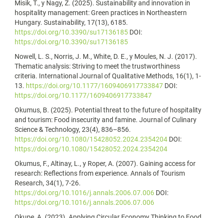
Misik, T., y Nagy, Z. (2025). Sustainability and innovation in
hospitality management: Green practices in Northeastern
Hungary. Sustainability, 17(13), 6185.
https://doi.org/10.3390/su17136185
DOI:
https://doi.org/10.3390/su17136185
Nowell, L. S., Norris, J. M., White, D. E., y Moules, N. J. (2017).
Thematic analysis: Striving to meet the trustworthiness
criteria. International Journal of Qualitative Methods, 16(1), 1-
13.
https://doi.org/10.1177/1609406917733847
DOI:
https://doi.org/10.1177/1609406917733847
Okumus, B. (2025). Potential threat to the future of hospitality
and tourism: Food insecurity and famine. Journal of Culinary
Science & Technology, 23(4), 836–856.
https://doi.org/10.1080/15428052.2024.2354204
DOI:
https://doi.org/10.1080/15428052.2024.2354204
Okumus, F., Altinay, L., y Roper, A. (2007). Gaining access for
research: Reflections from experience. Annals of Tourism
Research, 34(1), 7-26.
https://doi.org/10.1016/j.annals.2006.07.006
DOI:
https://doi.org/10.1016/j.annals.2006.07.006
Okupe, A. (2023). Applying Circular Economy Thinking to Food