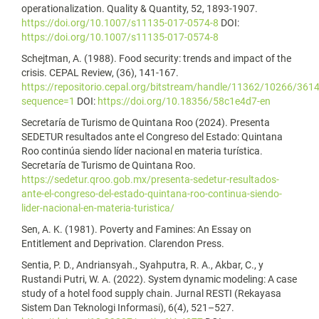
operationalization. Quality & Quantity, 52, 1893-1907.
https://doi.org/10.1007/s11135-017-0574-8
DOI:
https://doi.org/10.1007/s11135-017-0574-8
Schejtman, A. (1988). Food security: trends and impact of the
crisis. CEPAL Review, (36), 141-167.
https://repositorio.cepal.org/bitstream/handle/11362/10266/361
sequence=1
DOI:
https://doi.org/10.18356/58c1e4d7-en
Secretaría de Turismo de Quintana Roo (2024). Presenta
SEDETUR resultados ante el Congreso del Estado: Quintana
Roo continúa siendo líder nacional en materia turística.
Secretaría de Turismo de Quintana Roo.
https://sedetur.qroo.gob.mx/presenta-sedetur-resultados-
ante-el-congreso-del-estado-quintana-roo-continua-siendo-
lider-nacional-en-materia-turistica/
Sen, A. K. (1981). Poverty and Famines: An Essay on
Entitlement and Deprivation. Clarendon Press.
Sentia, P. D., Andriansyah., Syahputra, R. A., Akbar, C., y
Rustandi Putri, W. A. (2022). System dynamic modeling: A case
study of a hotel food supply chain. Jurnal RESTI (Rekayasa
Sistem Dan Teknologi Informasi), 6(4), 521–527.