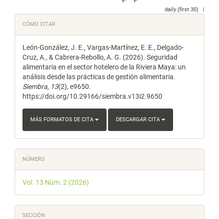
daily (first 30)
|
Detalles
CÓMO CITAR
del
León-González, J. E., Vargas-Martínez, E. E., Delgado-
artículo
Cruz, A., & Cabrera-Rebollo, A. G. (2026). Seguridad
alimentaria en el sector hotelero de la Riviera Maya: un
análisis desde las prácticas de gestión alimentaria.
Siembra
,
13
(2), e9650.
https://doi.org/10.29166/siembra.v13i2.9650
MÁS FORMATOS DE CITA
DESCARGAR CITA
NÚMERO
Vol. 13 Núm. 2 (2026)
SECCIÓN