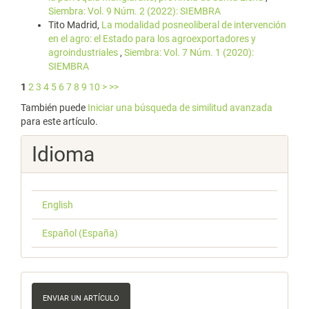
Siembra: Vol. 9 Núm. 2 (2022): SIEMBRA
Tito Madrid,
La modalidad posneoliberal de intervención
en el agro: el Estado para los agroexportadores y
agroindustriales
,
Siembra: Vol. 7 Núm. 1 (2020):
SIEMBRA
1
2
3
4
5
6
7
8
9
10
>
>>
También puede
Iniciar una búsqueda de similitud avanzada
para este artículo.
Idioma
English
Español (España)
Enviar
un
ENVIAR UN ARTÍCULO