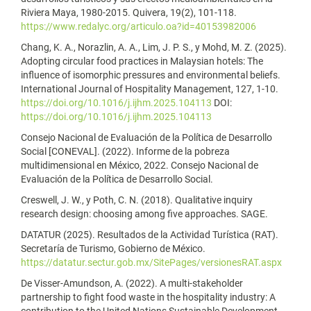
Riviera Maya, 1980-2015. Quivera, 19(2), 101-118.
https://www.redalyc.org/articulo.oa?id=40153982006
Chang, K. A., Norazlin, A. A., Lim, J. P. S., y Mohd, M. Z. (2025).
Adopting circular food practices in Malaysian hotels: The
influence of isomorphic pressures and environmental beliefs.
International Journal of Hospitality Management, 127, 1-10.
https://doi.org/10.1016/j.ijhm.2025.104113
DOI:
https://doi.org/10.1016/j.ijhm.2025.104113
Consejo Nacional de Evaluación de la Política de Desarrollo
Social [CONEVAL]. (2022). Informe de la pobreza
multidimensional en México, 2022. Consejo Nacional de
Evaluación de la Política de Desarrollo Social.
Creswell, J. W., y Poth, C. N. (2018). Qualitative inquiry
research design: choosing among five approaches. SAGE.
DATATUR (2025). Resultados de la Actividad Turística (RAT).
Secretaría de Turismo, Gobierno de México.
https://datatur.sectur.gob.mx/SitePages/versionesRAT.aspx
De Visser-Amundson, A. (2022). A multi-stakeholder
partnership to fight food waste in the hospitality industry: A