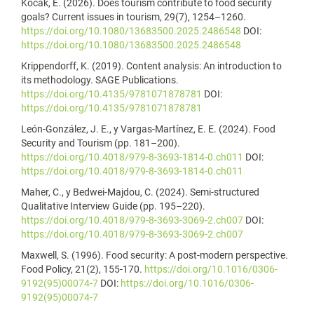
Kocak, E. (2026). Does tourism contribute to food security
goals? Current issues in tourism, 29(7), 1254–1260.
https://doi.org/10.1080/13683500.2025.2486548
DOI:
https://doi.org/10.1080/13683500.2025.2486548
Krippendorff, K. (2019). Content analysis: An introduction to
its methodology. SAGE Publications.
https://doi.org/10.4135/9781071878781
DOI:
https://doi.org/10.4135/9781071878781
León-González, J. E., y Vargas-Martínez, E. E. (2024). Food
Security and Tourism (pp. 181–200).
https://doi.org/10.4018/979-8-3693-1814-0.ch011
DOI:
https://doi.org/10.4018/979-8-3693-1814-0.ch011
Maher, C., y Bedwei-Majdou, C. (2024). Semi-structured
Qualitative Interview Guide (pp. 195–220).
https://doi.org/10.4018/979-8-3693-3069-2.ch007
DOI:
https://doi.org/10.4018/979-8-3693-3069-2.ch007
Maxwell, S. (1996). Food security: A post-modern perspective.
Food Policy, 21(2), 155-170.
https://doi.org/10.1016/0306-
9192(95)00074-7
DOI:
https://doi.org/10.1016/0306-
9192(95)00074-7