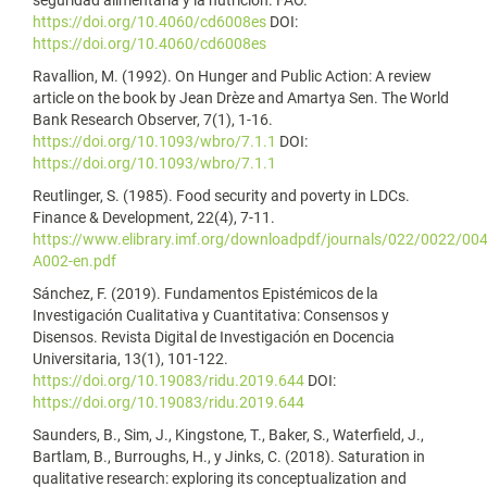
seguridad alimentaria y la nutrición. FAO.
https://doi.org/10.4060/cd6008es
DOI:
https://doi.org/10.4060/cd6008es
Ravallion, M. (1992). On Hunger and Public Action: A review
article on the book by Jean Drèze and Amartya Sen. The World
Bank Research Observer, 7(1), 1-16.
https://doi.org/10.1093/wbro/7.1.1
DOI:
https://doi.org/10.1093/wbro/7.1.1
Reutlinger, S. (1985). Food security and poverty in LDCs.
Finance & Development, 22(4), 7-11.
https://www.elibrary.imf.org/downloadpdf/journals/022/0022/004/
A002-en.pdf
Sánchez, F. (2019). Fundamentos Epistémicos de la
Investigación Cualitativa y Cuantitativa: Consensos y
Disensos. Revista Digital de Investigación en Docencia
Universitaria, 13(1), 101-122.
https://doi.org/10.19083/ridu.2019.644
DOI:
https://doi.org/10.19083/ridu.2019.644
Saunders, B., Sim, J., Kingstone, T., Baker, S., Waterfield, J.,
Bartlam, B., Burroughs, H., y Jinks, C. (2018). Saturation in
qualitative research: exploring its conceptualization and