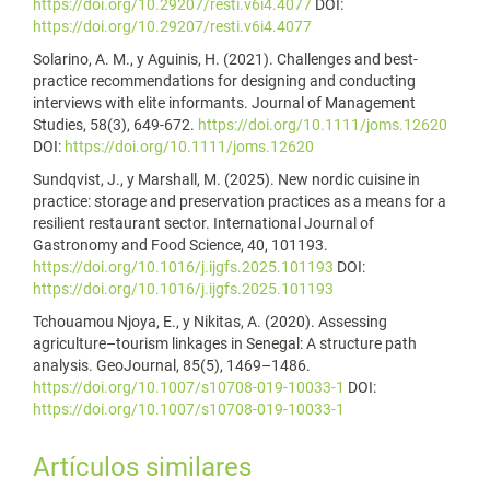
https://doi.org/10.29207/resti.v6i4.4077
DOI:
https://doi.org/10.29207/resti.v6i4.4077
Solarino, A. M., y Aguinis, H. (2021). Challenges and best-
practice recommendations for designing and conducting
interviews with elite informants. Journal of Management
Studies, 58(3), 649-672.
https://doi.org/10.1111/joms.12620
DOI:
https://doi.org/10.1111/joms.12620
Sundqvist, J., y Marshall, M. (2025). New nordic cuisine in
practice: storage and preservation practices as a means for a
resilient restaurant sector. International Journal of
Gastronomy and Food Science, 40, 101193.
https://doi.org/10.1016/j.ijgfs.2025.101193
DOI:
https://doi.org/10.1016/j.ijgfs.2025.101193
Tchouamou Njoya, E., y Nikitas, A. (2020). Assessing
agriculture–tourism linkages in Senegal: A structure path
analysis. GeoJournal, 85(5), 1469–1486.
https://doi.org/10.1007/s10708-019-10033-1
DOI:
https://doi.org/10.1007/s10708-019-10033-1
Artículos similares