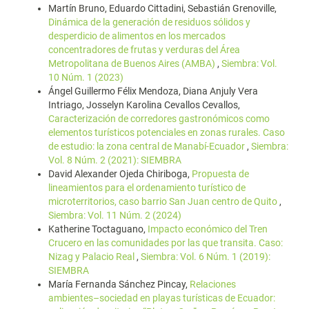
Martín Bruno, Eduardo Cittadini, Sebastián Grenoville,
Dinámica de la generación de residuos sólidos y
desperdicio de alimentos en los mercados
concentradores de frutas y verduras del Área
Metropolitana de Buenos Aires (AMBA)
,
Siembra: Vol.
10 Núm. 1 (2023)
Ángel Guillermo Félix Mendoza, Diana Anjuly Vera
Intriago, Josselyn Karolina Cevallos Cevallos,
Caracterización de corredores gastronómicos como
elementos turísticos potenciales en zonas rurales. Caso
de estudio: la zona central de Manabí-Ecuador
,
Siembra:
Vol. 8 Núm. 2 (2021): SIEMBRA
David Alexander Ojeda Chiriboga,
Propuesta de
lineamientos para el ordenamiento turístico de
microterritorios, caso barrio San Juan centro de Quito
,
Siembra: Vol. 11 Núm. 2 (2024)
Katherine Toctaguano,
Impacto económico del Tren
Crucero en las comunidades por las que transita. Caso:
Nizag y Palacio Real
,
Siembra: Vol. 6 Núm. 1 (2019):
SIEMBRA
María Fernanda Sánchez Pincay,
Relaciones
ambientes–sociedad en playas turísticas de Ecuador: