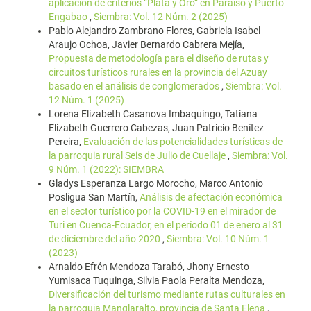
aplicación de criterios “Plata y Oro” en Paraíso y Puerto
Engabao
,
Siembra: Vol. 12 Núm. 2 (2025)
Pablo Alejandro Zambrano Flores, Gabriela Isabel
Araujo Ochoa, Javier Bernardo Cabrera Mejía,
Propuesta de metodología para el diseño de rutas y
circuitos turísticos rurales en la provincia del Azuay
basado en el análisis de conglomerados
,
Siembra: Vol.
12 Núm. 1 (2025)
Lorena Elizabeth Casanova Imbaquingo, Tatiana
Elizabeth Guerrero Cabezas, Juan Patricio Benítez
Pereira,
Evaluación de las potencialidades turísticas de
la parroquia rural Seis de Julio de Cuellaje
,
Siembra: Vol.
9 Núm. 1 (2022): SIEMBRA
Gladys Esperanza Largo Morocho, Marco Antonio
Posligua San Martín,
Análisis de afectación económica
en el sector turístico por la COVID-19 en el mirador de
Turi en Cuenca-Ecuador, en el período 01 de enero al 31
de diciembre del año 2020
,
Siembra: Vol. 10 Núm. 1
(2023)
Arnaldo Efrén Mendoza Tarabó, Jhony Ernesto
Yumisaca Tuquinga, Silvia Paola Peralta Mendoza,
Diversificación del turismo mediante rutas culturales en
la parroquia Manglaralto, provincia de Santa Elena
,