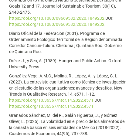
contribution to the United Nations Sustainable Development
Goals 12 and 17. Journal of Sustainable Tourism, 30(10),
2448-2475.
https://doi.org/10.1080/09669582.2020.1849232
DOI:
https://doi.org/10.1080/09669582.2020.1849232
Diario Oficial de la Federación (2001). Programa de
Ordenamiento Ecológico Territorial de la Región denominada
Corredor Cancún-Tulum. Chetumal, Quintana Roo. Gobierno
de Quintana Roo.
Drèze, J., y Sen, A. (1989). Hunger and Public Action. Oxford
University Press.
González-Vega, A.M.C., Molina, R., López, A., y López, G. L.
(2022). La entrevista cualitativa como técnica de investigación
en el estudio de las organizaciones: avances y desafíos. New
Trends in Qualitative Research, 14, e571, 1-12.
https://doi.org/10.36367/ntqr.14.2022.e571
DOI:
https://doi.org/10.36367/ntqr.14.2022.e571
Granados Sánchez, M. del R., Galán Figueroa, J., y Gómez
Oliver, L. (2025). La volatilidad en el precio de los alimentos de
la canasta básica en seis entidades de México (2018-2022).
Cuadernos de Economía, 44(95), 737-788.