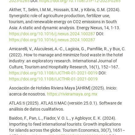
2023-0265
DOI:
https://doi.org/10.1108/JTF-12-2023-0265
Akther, T., Selim, I.M.M., Hossain, S.M., y Kibria, G.M. (2024).
Synergistic role of agriculture production, fertilizer use,
tourism, and renewable energy on CO2 emissions in South
Asia: A static and dynamic analysis. Energy Nexus, 14, 1-13.
https://doi.org/10.1016/j.nexus.2024.100287
DOI:
https://doi.org/10.1016/j.nexus.2024.100287
Amicarelli, V., Aluculesei, A.-C., Lagioia, G., Pamfilie, R., y Bux, C.
(2022). How to manage and minimize food waste in the hotel
industry: an exploratory research. International Journal of
Culture, Tourism and Hospitality Research, 16(1), 152–167.
https://doi.org/10.1108/IJCTHR-01-2021-0019
DOI:
https://doi.org/10.1108/IJCTHR-01-2021-0019
Asociación de Hoteles Riviera Maya [AHRM] (2025). Inicio:
acerca de nosotros.
https://rivieramaya.org.mx
ATLAS.ti (2025). ATLAS.ti MAC (versión 25.0.1). Software de
análisis de datos cualitativos.
Baidoo, F., Pan, L., Fiador, V. O. L., y Agbloyor, E. K. (2024).
Importing to feed international tourists: Growth implications
for islands across the globe. Tourism Economics, 30(7), 1651–