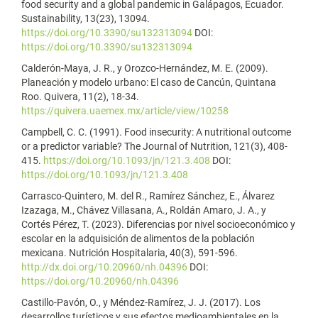
food security and a global pandemic in Galápagos, Ecuador.
Sustainability, 13(23), 13094.
https://doi.org/10.3390/su132313094
DOI:
https://doi.org/10.3390/su132313094
Calderón-Maya, J. R., y Orozco-Hernández, M. E. (2009).
Planeación y modelo urbano: El caso de Cancún, Quintana
Roo. Quivera, 11(2), 18-34.
https://quivera.uaemex.mx/article/view/10258
Campbell, C. C. (1991). Food insecurity: A nutritional outcome
or a predictor variable? The Journal of Nutrition, 121(3), 408-
415.
https://doi.org/10.1093/jn/121.3.408
DOI:
https://doi.org/10.1093/jn/121.3.408
Carrasco-Quintero, M. del R., Ramírez Sánchez, E., Álvarez
Izazaga, M., Chávez Villasana, A., Roldán Amaro, J. A., y
Cortés Pérez, T. (2023). Diferencias por nivel socioeconómico y
escolar en la adquisición de alimentos de la población
mexicana. Nutrición Hospitalaria, 40(3), 591-596.
http://dx.doi.org/10.20960/nh.04396
DOI:
https://doi.org/10.20960/nh.04396
Castillo-Pavón, O., y Méndez-Ramírez, J. J. (2017). Los
desarrollos turísticos y sus efectos medioambientales en la