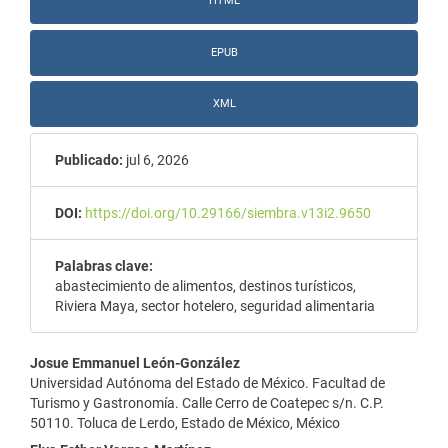
HTML
EPUB
XML
Publicado:
jul 6, 2026
DOI:
https://doi.org/10.29166/siembra.v13i2.9650
Palabras clave:
abastecimiento de alimentos, destinos turísticos,
Riviera Maya, sector hotelero, seguridad alimentaria
Contenido
Josue Emmanuel León-González
Universidad Autónoma del Estado de México. Facultad de
principal
Turismo y Gastronomía. Calle Cerro de Coatepec s/n. C.P.
50110. Toluca de Lerdo, Estado de México, México
del