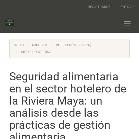
Navegación
REGISTRARSE
ENTRAR
principal
Contenido
principal
Toggl
Barra
navig
lateral
INICIO
ARCHIVOS
VOL. 13 NÚM. 2 (2026)
ARTÍCULO ORIGINAL
Seguridad alimentaria
en el sector hotelero de
la Riviera Maya: un
análisis desde las
prácticas de gestión
alimentaria