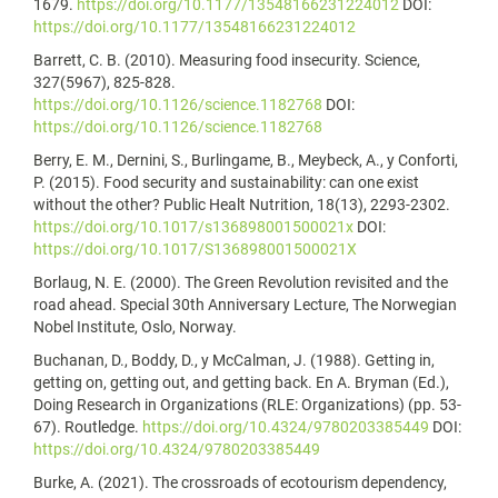
1679.
https://doi.org/10.1177/13548166231224012
DOI:
https://doi.org/10.1177/13548166231224012
Barrett, C. B. (2010). Measuring food insecurity. Science,
327(5967), 825-828.
https://doi.org/10.1126/science.1182768
DOI:
https://doi.org/10.1126/science.1182768
Berry, E. M., Dernini, S., Burlingame, B., Meybeck, A., y Conforti,
P. (2015). Food security and sustainability: can one exist
without the other? Public Healt Nutrition, 18(13), 2293-2302.
https://doi.org/10.1017/s136898001500021x
DOI:
https://doi.org/10.1017/S136898001500021X
Borlaug, N. E. (2000). The Green Revolution revisited and the
road ahead. Special 30th Anniversary Lecture, The Norwegian
Nobel Institute, Oslo, Norway.
Buchanan, D., Boddy, D., y McCalman, J. (1988). Getting in,
getting on, getting out, and getting back. En A. Bryman (Ed.),
Doing Research in Organizations (RLE: Organizations) (pp. 53-
67). Routledge.
https://doi.org/10.4324/9780203385449
DOI:
https://doi.org/10.4324/9780203385449
Burke, A. (2021). The crossroads of ecotourism dependency,