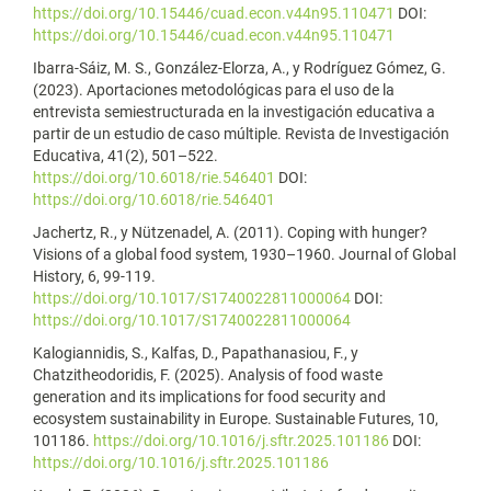
https://doi.org/10.15446/cuad.econ.v44n95.110471
DOI:
https://doi.org/10.15446/cuad.econ.v44n95.110471
Ibarra-Sáiz, M. S., González-Elorza, A., y Rodríguez Gómez, G.
(2023). Aportaciones metodológicas para el uso de la
entrevista semiestructurada en la investigación educativa a
partir de un estudio de caso múltiple. Revista de Investigación
Educativa, 41(2), 501–522.
https://doi.org/10.6018/rie.546401
DOI:
https://doi.org/10.6018/rie.546401
Jachertz, R., y Nützenadel, A. (2011). Coping with hunger?
Visions of a global food system, 1930–1960. Journal of Global
History, 6, 99-119.
https://doi.org/10.1017/S1740022811000064
DOI:
https://doi.org/10.1017/S1740022811000064
Kalogiannidis, S., Kalfas, D., Papathanasiou, F., y
Chatzitheodoridis, F. (2025). Analysis of food waste
generation and its implications for food security and
ecosystem sustainability in Europe. Sustainable Futures, 10,
101186.
https://doi.org/10.1016/j.sftr.2025.101186
DOI:
https://doi.org/10.1016/j.sftr.2025.101186