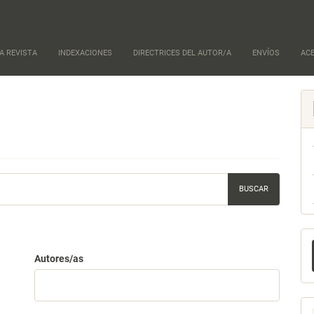
A REVISTA
INDEXACIONES
DIRECTRICES DEL AUTOR/A
ENVÍOS
AC
E
u
Autores/as
a