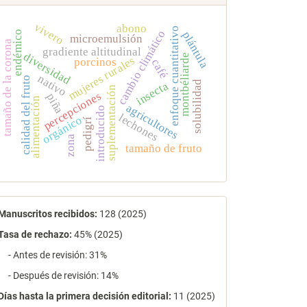
vivero
abono
enfoque cuantitativo
cambio climático
endémico
plántula
microemulsión
tamaño de la corona
gradiente altitudinal
diversidad
montbéliarde
mujeres rurales
porcinos
café
nativo
calidad del fruto
solubilidad
insecta
suplementación
percepciones
piña
alimentación
agricultores
introducido
lechones
orgánico
pedigrí
zona
tamaño de fruto
estadísticas
Manuscritos recibidos:
128 (2025)
Tasa de rechazo
:
45% (2025)
- Antes de revisión: 31%
- Después de revisión: 14%
Días hasta la primera decisión editorial:
11 (2025)