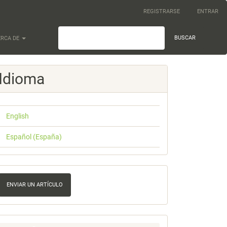
REGISTRARSE
ENTRAR
BUSCAR
ERCA DE
Idioma
English
Español (España)
nviar
n
ENVIAR UN ARTÍCULO
rtículo