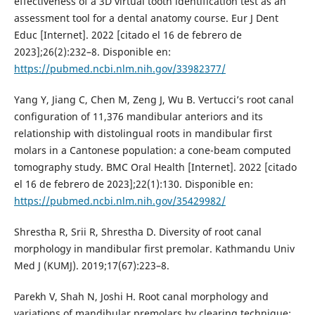
effectiveness of a 3D virtual tooth identification test as an
assessment tool for a dental anatomy course. Eur J Dent
Educ [Internet]. 2022 [citado el 16 de febrero de
2023];26(2):232–8. Disponible en:
https://pubmed.ncbi.nlm.nih.gov/33982377/
Yang Y, Jiang C, Chen M, Zeng J, Wu B. Vertucci’s root canal
configuration of 11,376 mandibular anteriors and its
relationship with distolingual roots in mandibular first
molars in a Cantonese population: a cone-beam computed
tomography study. BMC Oral Health [Internet]. 2022 [citado
el 16 de febrero de 2023];22(1):130. Disponible en:
https://pubmed.ncbi.nlm.nih.gov/35429982/
Shrestha R, Srii R, Shrestha D. Diversity of root canal
morphology in mandibular first premolar. Kathmandu Univ
Med J (KUMJ). 2019;17(67):223–8.
Parekh V, Shah N, Joshi H. Root canal morphology and
variations of mandibular premolars by clearing technique: