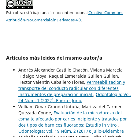
Esta obra está bajo una licencia internacional
Creative Commons
Atribución-NoComercial-SinDerivadas 4.0
.
Artículos más leídos del mismo autor/a
Andrés Alexander Castillo Chacón, Viviana Marcela
Hidalgo Moya, Raquel Esmeralda Guillen Guillen,
Hector Valentin Caballero Flores,
Permeabilización y
transporte del conducto radicular con diferentes
instrumentos de preparación inicial
,
Odontología: Vol.
24 Núm. 1 (2022): Enero - Junio
William Omar Granda Untuña, Maritza del Carmen
Quezada Conde,
Evaluación de la microdureza del
esmalte afectado por caries incipiente y tratados por
dos tipos de barnices fluorados: Estudio in vitro
,
Odontología: Vol. 19 Núm. 2 (2017): Julio-Diciembre