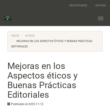
Navegación
REGISTRARSE
ENTRAR
principal
Contenido
principal
Toggl
Barra
navig
lateral
INICIO
AVISOS
MEJORAS EN LOS ASPECTOS ÉTICOS Y BUENAS PRÁCTICAS
EDITORIALES
Mejoras en los
Aspectos éticos y
Buenas Prácticas
Editoriales
Publicado el 2025-11-12