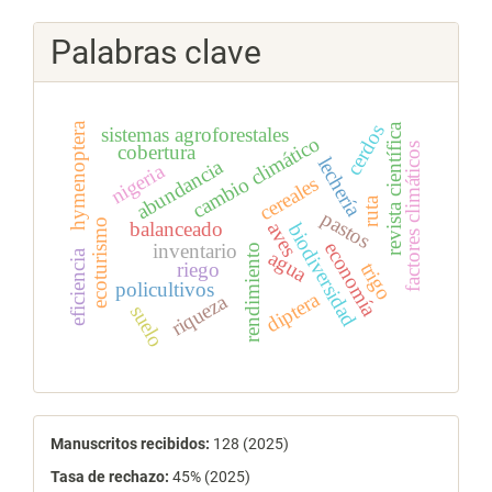
Palabras clave
hymenoptera
cerdos
revista científica
sistemas agroforestales
cambio climático
factores climáticos
cobertura
lechería
abundancia
nigeria
cereales
ruta
pastos
ecoturismo
balanceado
aves
biodiversidad
economía
inventario
rendimiento
agua
eficiencia
riego
trigo
policultivos
diptera
riqueza
suelo
estadísticas
Manuscritos recibidos:
128 (2025)
Tasa de rechazo
:
45% (2025)