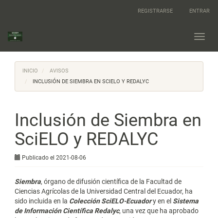
Navegación
REGISTRARSE
ENTRAR
principal
Contenido
principal
Toggl
Barra
navig
lateral
INICIO
AVISOS
INCLUSIÓN DE SIEMBRA EN SCIELO Y REDALYC
Inclusión de Siembra en
SciELO y REDALYC
Publicado el 2021-08-06
Siembra
, órgano de difusión científica de la Facultad de
Ciencias Agrícolas de la Universidad Central del Ecuador, ha
sido incluida en la
Colección SciELO-Ecuador
y en el
Sistema
de Información Científica Redalyc
, una vez que ha aprobado