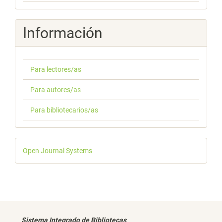
Información
Para lectores/as
Para autores/as
Para bibliotecarios/as
Desarrollado
Open Journal Systems
por
Sistema Integrado de Bibliotecas