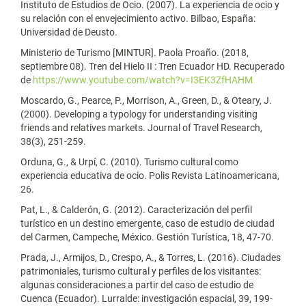
Instituto de Estudios de Ocio. (2007). La experiencia de ocio y
su relación con el envejecimiento activo. Bilbao, España:
Universidad de Deusto.
Ministerio de Turismo [MINTUR]. Paola Proaño. (2018,
septiembre 08). Tren del Hielo II : Tren Ecuador HD. Recuperado
de
https://www.youtube.com/watch?v=I3EK3ZfHAHM
Moscardo, G., Pearce, P., Morrison, A., Green, D., & Oteary, J.
(2000). Developing a typology for understanding visiting
friends and relatives markets. Journal of Travel Research,
38(3), 251-259.
Orduna, G., & Urpí, C. (2010). Turismo cultural como
experiencia educativa de ocio. Polis Revista Latinoamericana,
26.
Pat, L., & Calderón, G. (2012). Caracterización del perfil
turístico en un destino emergente, caso de estudio de ciudad
del Carmen, Campeche, México. Gestión Turística, 18, 47-70.
Prada, J., Armijos, D., Crespo, A., & Torres, L. (2016). Ciudades
patrimoniales, turismo cultural y perfiles de los visitantes:
algunas consideraciones a partir del caso de estudio de
Cuenca (Ecuador). Lurralde: investigación espacial, 39, 199-