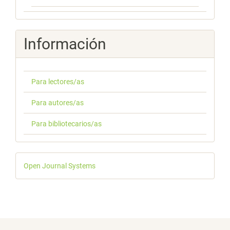
Información
Para lectores/as
Para autores/as
Para bibliotecarios/as
Desarrollado
Open Journal Systems
por