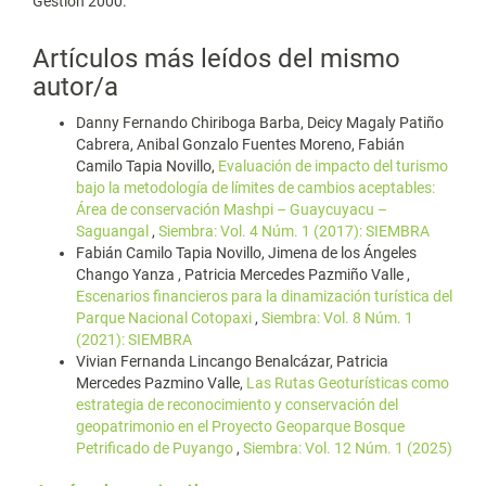
Gestión 2000.
Artículos más leídos del mismo
autor/a
Danny Fernando Chiriboga Barba, Deicy Magaly Patiño
Cabrera, Anibal Gonzalo Fuentes Moreno, Fabián
Camilo Tapia Novillo,
Evaluación de impacto del turismo
bajo la metodología de límites de cambios aceptables:
Área de conservación Mashpi – Guaycuyacu –
Saguangal
,
Siembra: Vol. 4 Núm. 1 (2017): SIEMBRA
Fabián Camilo Tapia Novillo, Jimena de los Ángeles
Chango Yanza , Patricia Mercedes Pazmiño Valle ,
Escenarios financieros para la dinamización turística del
Parque Nacional Cotopaxi
,
Siembra: Vol. 8 Núm. 1
(2021): SIEMBRA
Vivian Fernanda Lincango Benalcázar, Patricia
Mercedes Pazmino Valle,
Las Rutas Geoturísticas como
estrategia de reconocimiento y conservación del
geopatrimonio en el Proyecto Geoparque Bosque
Petrificado de Puyango
,
Siembra: Vol. 12 Núm. 1 (2025)