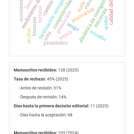
rendimiento del cultivo
calidad del fruto
fertilización nitrogenada
dinámica de nitrógeno
ecosistema
competitividad
suelo
innovación
turismo
micorriza
promoción
acidez
biomasa
sorgo
arcillas
ecuador
sequía
urea
pronóstico
estadísticas
Manuscritos recibidos:
128 (2025)
Tasa de rechazo
:
45% (2025)
- Antes de revisión: 31%
- Después de revisión: 14%
Días hasta la primera decisión editorial:
11 (2025)
- Días hasta la aceptación: 68
Manuscritos recibidos:
103 (2024)