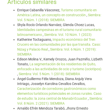
Artículos similares
Enrique Cabanilla Vásconez,
Turismo comunitario en
América Latina, un concepto en construcción
,
Siembra:
Vol. 5 Núm. 1 (2018): SIEMBRA
Shyla Rocío Orlando Narváez, Glenda Choez Lucas,
Identidades campesinas en el turismo rural comunitario
latinoamericano
,
Siembra: Vol. 10 Núm. 1 (2023)
Katherine Toctaguano,
Impacto económico del Tren
Crucero en las comunidades por las que transita. Caso:
Nizag y Palacio Real
,
Siembra: Vol. 6 Núm. 1 (2019):
SIEMBRA
Edison Molina V., Kemely Orozco, Juan Pazmiño, Lizbeth
Tonato,
La segmentación de los residentes de Quito,
enfocado a las actividades de ocio y turismo (ociotipos)
,
Siembra: Vol. 5 Núm. 1 (2018): SIEMBRA
Ángel Guillermo Félix Mendoza, Diana Anjuly Vera
Intriago, Josselyn Karolina Cevallos Cevallos,
Caracterización de corredores gastronómicos como
elementos turísticos potenciales en zonas rurales. Caso
de estudio: la zona central de Manabí-Ecuador
,
Siembra:
Vol. 8 Núm. 2 (2021): SIEMBRA
Arnaldo Efrén Mendoza Tarabó, Jhony Ernesto