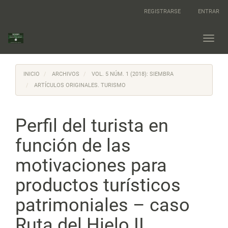
Navegación
REGISTRARSE
ENTRAR
principal
Contenido
principal
Toggl
Barra
navig
lateral
INICIO
ARCHIVOS
VOL. 5 NÚM. 1 (2018): SIEMBRA
ARTÍCULOS ORIGINALES. TURISMO
Perfil del turista en
función de las
motivaciones para
productos turísticos
patrimoniales – caso
Ruta del Hielo II