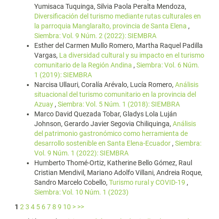
Yumisaca Tuquinga, Silvia Paola Peralta Mendoza,
Diversificación del turismo mediante rutas culturales en
la parroquia Manglaralto, provincia de Santa Elena
,
Siembra: Vol. 9 Núm. 2 (2022): SIEMBRA
Esther del Carmen Mullo Romero, Martha Raquel Padilla
Vargas,
La diversidad cultural y su impacto en el turismo
comunitario de la Región Andina
,
Siembra: Vol. 6 Núm.
1 (2019): SIEMBRA
Narcisa Ullauri, Coralía Arévalo, Lucía Romero,
Análisis
situacional del turismo comunitario en la provincia del
Azuay
,
Siembra: Vol. 5 Núm. 1 (2018): SIEMBRA
Marco David Quezada Tobar, Gladys Lola Luján
Johnson, Gerardo Javier Segovia Chiliquinga,
Análisis
del patrimonio gastronómico como herramienta de
desarrollo sostenible en Santa Elena-Ecuador
,
Siembra:
Vol. 9 Núm. 1 (2022): SIEMBRA
Humberto Thomé-Ortiz, Katherine Bello Gómez, Raul
Cristian Mendivil, Mariano Adolfo Villani, Andreia Roque,
Sandro Marcelo Cobello,
Turismo rural y COVID-19
,
Siembra: Vol. 10 Núm. 1 (2023)
1
2
3
4
5
6
7
8
9
10
>
>>