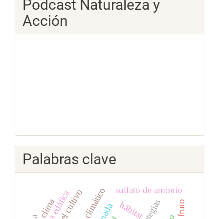
Podcast Naturaleza y
Acción
Palabras clave
sulfato de amonio
cambio climático
fauna edáfica
clima
estrategias
hábitat