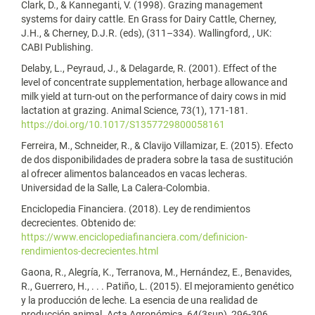
Clark, D., & Kanneganti, V. (1998). Grazing management
systems for dairy cattle. En Grass for Dairy Cattle, Cherney,
J.H., & Cherney, D.J.R. (eds), (311–334). Wallingford, , UK:
CABI Publishing.
Delaby, L., Peyraud, J., & Delagarde, R. (2001). Effect of the
level of concentrate supplementation, herbage allowance and
milk yield at turn-out on the performance of dairy cows in mid
lactation at grazing. Animal Science, 73(1), 171-181.
https://doi.org/10.1017/S1357729800058161
Ferreira, M., Schneider, R., & Clavijo Villamizar, E. (2015). Efecto
de dos disponibilidades de pradera sobre la tasa de sustitución
al ofrecer alimentos balanceados en vacas lecheras.
Universidad de la Salle, La Calera-Colombia.
Enciclopedia Financiera. (2018). Ley de rendimientos
decrecientes. Obtenido de:
https://www.enciclopediafinanciera.com/definicion-
rendimientos-decrecientes.html
Gaona, R., Alegría, K., Terranova, M., Hernández, E., Benavides,
R., Guerrero, H., . . . Patiño, L. (2015). El mejoramiento genético
y la producción de leche. La esencia de una realidad de
producción animal. Acta Agronómica, 64(3sup), 296-306.