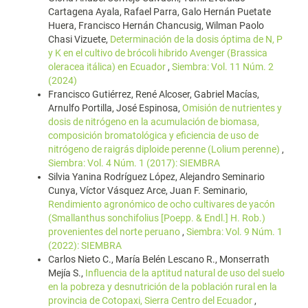
Cartagena Ayala, Rafael Parra, Galo Hernán Puetate
Huera, Francisco Hernán Chancusig, Wilman Paolo
Chasi Vizuete,
Determinación de la dosis óptima de N, P
y K en el cultivo de brócoli hibrido Avenger (Brassica
oleracea itálica) en Ecuador
,
Siembra: Vol. 11 Núm. 2
(2024)
Francisco Gutiérrez, René Alcoser, Gabriel Macías,
Arnulfo Portilla, José Espinosa,
Omisión de nutrientes y
dosis de nitrógeno en la acumulación de biomasa,
composición bromatológica y eficiencia de uso de
nitrógeno de raigrás diploide perenne (Lolium perenne)
,
Siembra: Vol. 4 Núm. 1 (2017): SIEMBRA
Silvia Yanina Rodríguez López, Alejandro Seminario
Cunya, Víctor Vásquez Arce, Juan F. Seminario,
Rendimiento agronómico de ocho cultivares de yacón
(Smallanthus sonchifolius [Poepp. & Endl.] H. Rob.)
provenientes del norte peruano
,
Siembra: Vol. 9 Núm. 1
(2022): SIEMBRA
Carlos Nieto C., María Belén Lescano R., Monserrath
Mejía S.,
Influencia de la aptitud natural de uso del suelo
en la pobreza y desnutrición de la población rural en la
provincia de Cotopaxi, Sierra Centro del Ecuador
,