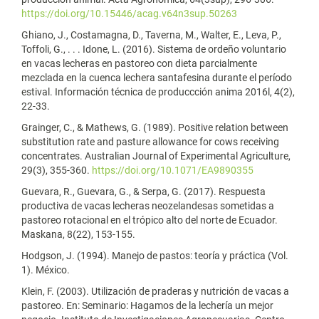
https://doi.org/10.15446/acag.v64n3sup.50263
Ghiano, J., Costamagna, D., Taverna, M., Walter, E., Leva, P.,
Toffoli, G., . . . Idone, L. (2016). Sistema de ordeño voluntario
en vacas lecheras en pastoreo con dieta parcialmente
mezclada en la cuenca lechera santafesina durante el período
estival. Información técnica de produccción anima 2016l, 4(2),
22-33.
Grainger, C., & Mathews, G. (1989). Positive relation between
substitution rate and pasture allowance for cows receiving
concentrates. Australian Journal of Experimental Agriculture,
29(3), 355-360.
https://doi.org/10.1071/EA9890355
Guevara, R., Guevara, G., & Serpa, G. (2017). Respuesta
productiva de vacas lecheras neozelandesas sometidas a
pastoreo rotacional en el trópico alto del norte de Ecuador.
Maskana, 8(22), 153-155.
Hodgson, J. (1994). Manejo de pastos: teoría y práctica (Vol.
1). México.
Klein, F. (2003). Utilización de praderas y nutrición de vacas a
pastoreo. En: Seminario: Hagamos de la lechería un mejor