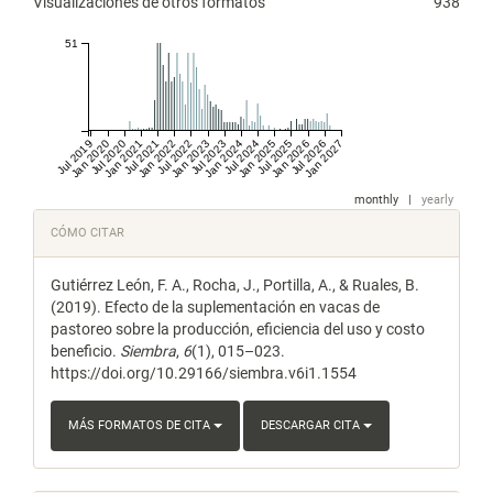
Visualizaciones de otros formatos
938
51
Jul 2019
Jan 2020
Jul 2020
Jan 2021
Jul 2021
Jan 2022
Jul 2022
Jan 2023
Jul 2023
Jan 2024
Jul 2024
Jan 2025
Jul 2025
Jan 2026
Jul 2026
Jan 2027
monthly
|
yearly
Detalles
CÓMO CITAR
del
Gutiérrez León, F. A., Rocha, J., Portilla, A., & Ruales, B.
artículo
(2019). Efecto de la suplementación en vacas de
pastoreo sobre la producción, eficiencia del uso y costo
beneficio.
Siembra
,
6
(1), 015–023.
https://doi.org/10.29166/siembra.v6i1.1554
MÁS FORMATOS DE CITA
DESCARGAR CITA