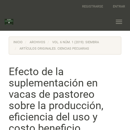
Navegación
REGISTRARSE
ENTRAR
principal
Contenido
principal
Toggl
Barra
navig
lateral
INICIO
ARCHIVOS
VOL. 6 NÚM. 1 (2019): SIEMBRA
ARTÍCULOS ORIGINALES. CIENCIAS PECUARIAS
Efecto de la
suplementación en
vacas de pastoreo
sobre la producción,
eficiencia del uso y
costo beneficio