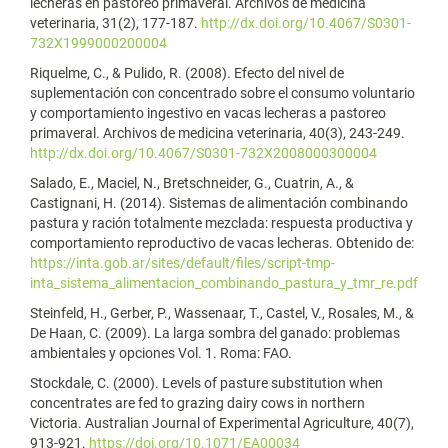
lecheras en pastoreo primaveral. Archivos de medicina
veterinaria, 31(2), 177-187.
http://dx.doi.org/10.4067/S0301-
732X1999000200004
Riquelme, C., & Pulido, R. (2008). Efecto del nivel de
suplementación con concentrado sobre el consumo voluntario
y comportamiento ingestivo en vacas lecheras a pastoreo
primaveral. Archivos de medicina veterinaria, 40(3), 243-249.
http://dx.doi.org/10.4067/S0301-732X2008000300004
Salado, E., Maciel, N., Bretschneider, G., Cuatrin, A., &
Castignani, H. (2014). Sistemas de alimentación combinando
pastura y ración totalmente mezclada: respuesta productiva y
comportamiento reproductivo de vacas lecheras. Obtenido de:
https://inta.gob.ar/sites/default/files/script-tmp-
inta_sistema_alimentacion_combinando_pastura_y_tmr_re.pdf
Steinfeld, H., Gerber, P., Wassenaar, T., Castel, V., Rosales, M., &
De Haan, C. (2009). La larga sombra del ganado: problemas
ambientales y opciones Vol. 1. Roma: FAO.
Stockdale, C. (2000). Levels of pasture substitution when
concentrates are fed to grazing dairy cows in northern
Victoria. Australian Journal of Experimental Agriculture, 40(7),
913-921.
https://doi.org/10.1071/EA00034