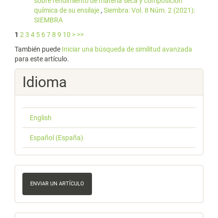
sobre rendimiento de materia seca y composición
química de su ensilaje
,
Siembra: Vol. 8 Núm. 2 (2021):
SIEMBRA
1
2
3
4
5
6
7
8
9
10
>
>>
También puede
Iniciar una búsqueda de similitud avanzada
para este artículo.
Idioma
English
Español (España)
Enviar
un
ENVIAR UN ARTÍCULO
artículo