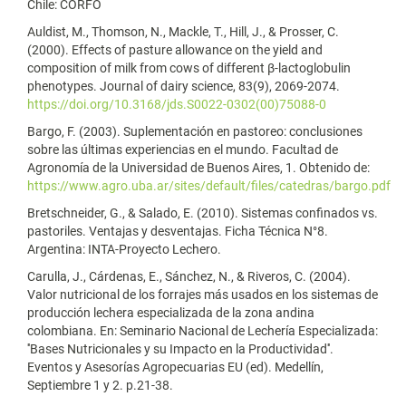
Chile: CORFO
Auldist, M., Thomson, N., Mackle, T., Hill, J., & Prosser, C.
(2000). Effects of pasture allowance on the yield and
composition of milk from cows of different β-lactoglobulin
phenotypes. Journal of dairy science, 83(9), 2069-2074.
https://doi.org/10.3168/jds.S0022-0302(00)75088-0
Bargo, F. (2003). Suplementación en pastoreo: conclusiones
sobre las últimas experiencias en el mundo. Facultad de
Agronomía de la Universidad de Buenos Aires, 1. Obtenido de:
https://www.agro.uba.ar/sites/default/files/catedras/bargo.pdf
Bretschneider, G., & Salado, E. (2010). Sistemas confinados vs.
pastoriles. Ventajas y desventajas. Ficha Técnica N°8.
Argentina: INTA-Proyecto Lechero.
Carulla, J., Cárdenas, E., Sánchez, N., & Riveros, C. (2004).
Valor nutricional de los forrajes más usados en los sistemas de
producción lechera especializada de la zona andina
colombiana. En: Seminario Nacional de Lechería Especializada:
''Bases Nutricionales y su Impacto en la Productividad''.
Eventos y Asesorías Agropecuarias EU (ed). Medellín,
Septiembre 1 y 2. p.21-38.