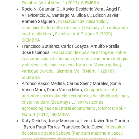
Siembra: Vol. 4 Núm. 1 (2017): SIEMBRA
Rocío N. Guamán G., Xavier Desiderio Vera , Ángel F.
Villavicencio A., Santiago M. Ulloa C., Edison Javier
Romero Salguero ,
Evaluación del desarrollo y
rendimiento del cultivo de maíz (Zea mays L.) utilizando
cuatro híbridos.
,
Siembra: Vol. 7 Núm. 2 (2020):
SIEMBRA
Francisco Gutiérrez, Carlos Loayza, Arnulfo Portilla,
José Espinosa,
Evaluación de dosis de nitrógeno sobre
la acumulación de biomasa, composición bromatológica
y eficiencia de uso en avena forrajera (Avena sativa),
variedad Dorada
,
Siembra: Vol. 5 Núm. 1 (2018):
SIEMBRA
Alfonso Vasco Medina, Carlos Saenz Morales, Sonia
Vasco Mora, Diana Vasco Mora,
Comportamiento
agronómico y evaluación económica de híbridos de maíz
cristalino duro (Zea mays L.) en tres zonas
agroecológicas del Litoral ecuatoriano
,
Siembra: Vol. 4
Núm. 1 (2017): SIEMBRA
Katy Derichs, Jorge Mosquera, Lenin Javier Ron-Garrido
, Byron Puga-Torres, Francisco De la Cueva,
Intervalos
de corte de pasto Saboya (Panicum máximum Jacq.),