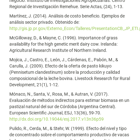
negocio. Instituto de Investigaciones Agropecuarias. Centro
Regional de Investigación Remehue. Serie Actas, (24), 1-13.
Martínez, J. (2014). Análisis de costo beneficio. Ejemplos de
análisis sector privado. Obtenido de:
http://gis.jp.pr.gov/Externo_Econ/Talleres/PresentationCB_JP_ETI.
McGilloway, D., & Mayne, C. (1996). Importance of grass
availability for the high genetic merit dairy cow. Irelanda:
Agricultural Research Institute of Northern Ireland.
Mojica, J., Castro, E., León, J., Cárdenas, E., Pabón, M., &
Carulla, J. (2009). Efecto de la oferta de pasto kikuyo
(Pennisetum clandestinum) sobre la producción y calidad
composicional de la leche bovina. Livestock Research for Rural
Development, 21(1), 1-12.
Mónaco, N., Santa, V., Rosa, M., & Autran, V. (2017).
Evaluación de métodos indirectos para estimar biomasa en un
pastizal natural del sur de Córdoba (Argentina Central).
European Scientific Journal, ESJ, 13(36), 59-70.
http://dx.doi.org/10.19044/esj.2017.v13n36p59
Pulido, R., Cerda, M., & Stehr, W. (1999). Efecto del nivel y tipo
de concentrado sobre el comportamiento productivo de vacas