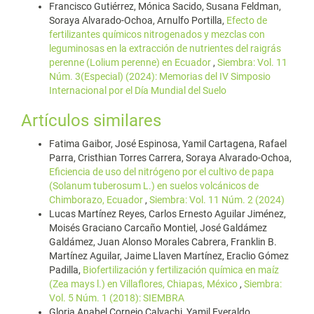
Francisco Gutiérrez, Mónica Sacido, Susana Feldman,
Soraya Alvarado-Ochoa, Arnulfo Portilla,
Efecto de
fertilizantes químicos nitrogenados y mezclas con
leguminosas en la extracción de nutrientes del raigrás
perenne (Lolium perenne) en Ecuador
,
Siembra: Vol. 11
Núm. 3(Especial) (2024): Memorias del IV Simposio
Internacional por el Día Mundial del Suelo
Artículos similares
Fatima Gaibor, José Espinosa, Yamil Cartagena, Rafael
Parra, Cristhian Torres Carrera, Soraya Alvarado-Ochoa,
Eficiencia de uso del nitrógeno por el cultivo de papa
(Solanum tuberosum L.) en suelos volcánicos de
Chimborazo, Ecuador
,
Siembra: Vol. 11 Núm. 2 (2024)
Lucas Martínez Reyes, Carlos Ernesto Aguilar Jiménez,
Moisés Graciano Carcaño Montiel, José Galdámez
Galdámez, Juan Alonso Morales Cabrera, Franklin B.
Martínez Aguilar, Jaime Llaven Martínez, Eraclio Gómez
Padilla,
Biofertilización y fertilización química en maíz
(Zea mays l.) en Villaflores, Chiapas, México
,
Siembra:
Vol. 5 Núm. 1 (2018): SIEMBRA
Gloria Anabel Cornejo Calvachi, Yamil Everaldo