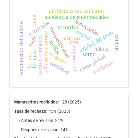
problemas fitosanitarios
incidencia de enfermedades
clima
innovación
estrategias
rendimiento del cultivo
micorriza
competitividad
sequía
calidad del fruto
sulfato de amonio
suelo
trópico
turismo
cambio climático
arcillas
urea
promoción
hábitat
biomasa
ecuador
sorgo
clima global
bioma
mariposas
ruralidad
estadísticas
Manuscritos recibidos:
128 (2025)
Tasa de rechazo
:
45% (2025)
- Antes de revisión: 31%
- Después de revisión: 14%