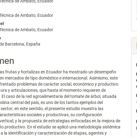
 Técnica de Ambato, Ecuador
lo
 Técnica de Ambato, Ecuador
iel
 Técnica de Ambato, Ecuador
o
 de Barcelona, España
men
 las frutas y hortalizas en Ecuador ha mostrado un desempeño
n mercados de tipo doméstico e internacional. Asimismo, este
frentado problemas de carácter social, económico y productivo
tura y articulaciones, que hasta el momento requieren de
. El caso de la red agroalimentaria del tomate de árbol, situada
ndina central del país, es uno de los tantos ejemplos del
ector; en este sentido, el presente estudio muestra las
características sociales y productivas, su configuración
 vertical; y la propuesta de estrategias enfocadas en la mejora de
 productivo. En el estudio se aplicó una metodología sistémica
 la identificación y caracterización de etapas, agentes y