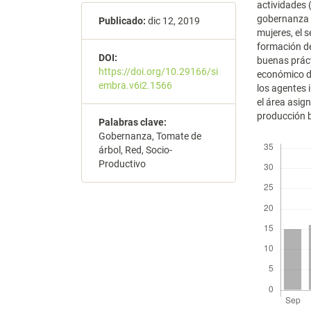
actividades 
gobernanza d
Publicado:
dic 12, 2019
mujeres, el 
formación d
DOI:
buenas práct
https://doi.org/10.29166/si
económico de
embra.v6i2.1566
los agentes 
el área asig
producción b
Palabras clave:
Gobernanza, Tomate de
Descargas
árbol, Red, Socio-
Productivo