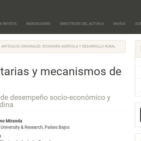
A REVISTA
INDEXACIONES
DIRECTRICES DEL AUTOR/A
ENVÍOS
AC
ARTÍCULOS ORIGINALES. ECONOMÍA AGRÍCOLA Y DESARROLLO RURAL
tarias y mecanismos de
es de desempeño socio-económico y
ndina
E
u
nido
eno Miranda
a
University & Research, Países Bajos
pal
a