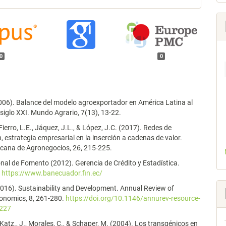
0
0
2006). Balance del modelo agroexportador en América Latina al
siglo XXI. Mundo Agrario, 7(13), 13-22.
Fierro, L.E., Jáquez, J.L., & López, J.C. (2017). Redes de
, estrategia empresarial en la inserción a cadenas de valor.
icana de Agronegocios, 26, 215-225.
al de Fomento (2012). Gerencia de Crédito y Estadística.
:
https://www.banecuador.fin.ec/
(2016). Sustainability and Development. Annual Review of
onomics, 8, 261-280.
https://doi.org/10.1146/annurev-resource-
227
 Katz., J., Morales, C., & Schaper, M. (2004). Los transgénicos en