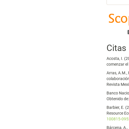
Citas
Acosta, I. (
comenzar el 
Arras, A.M., 
colaboración
Revista Mex
Banco Nacion
Obtenido de
Barbier, E. 
Resource Ec
100815-095
Bárcena, A.,