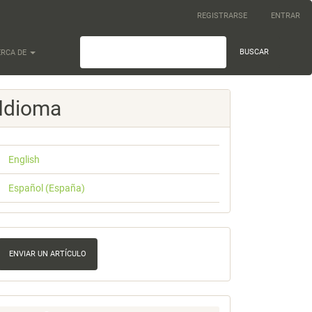
REGISTRARSE
ENTRAR
BUSCAR
ERCA DE
Idioma
English
Español (España)
nviar
n
ENVIAR UN ARTÍCULO
rtículo