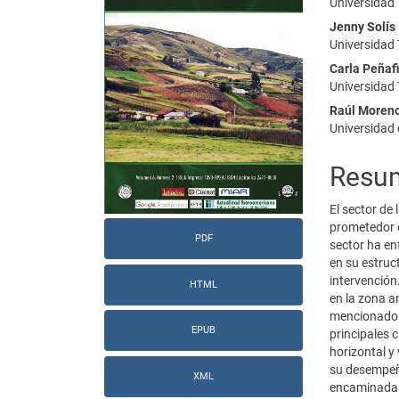
del
del
Universidad
Jenny Solís
artículo
artícu
Universidad
Carla Peñaf
Universidad
Raúl Moren
Universidad
Resu
El sector de
prometedor e
PDF
sector ha en
en su estruc
intervención
HTML
en la zona a
mencionado s
EPUB
principales 
horizontal y
su desempeño
XML
encaminada a