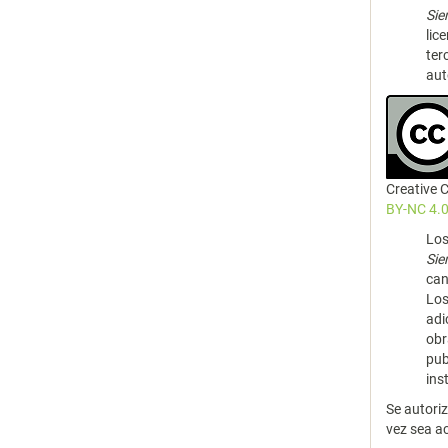
Si
lic
ter
aut
Creative
BY-NC 4.0
Los
Si
can
Los
adi
obr
pub
ins
Se autori
vez sea a