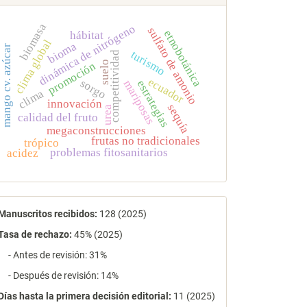
biomasa
dinámica de nitrógeno
sulfato de amonio
etnobotánica
hábitat
clima global
bioma
mango cv. azúcar
turismo
competitividad
suelo
promoción
ecuador
sorgo
mariposas
estrategias
clima
innovación
sequía
urea
calidad del fruto
megaconstrucciones
frutas no tradicionales
trópico
problemas fitosanitarios
acidez
estadísticas
Manuscritos recibidos:
128 (2025)
Tasa de rechazo
:
45% (2025)
- Antes de revisión: 31%
- Después de revisión: 14%
Días hasta la primera decisión editorial:
11 (2025)