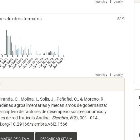
monthly
|
yearly
nes de otros formatos
519
021
ul 2021
Jan 2022
Jul 2022
Jan 2023
Jul 2023
Jan 2024
Jul 2024
Jan 2025
Jul 2025
Jan 2026
Jul 2026
Jan 2027
monthly
|
yearly
les
R
anda, C., Molina, I., Solís, J., Peñafiel, C., & Moreno, R.
lo
adenas agroalimentarias y mecanismos de gobernanza:
descriptivo de factores de desempeño socio-económico y
es de red frutícola Andina.
Siembra
,
6
(2), 001–014.
oi.org/10.29166/siembra.v6i2.1566
RMATOS DE CITA
DESCARGAR CITA