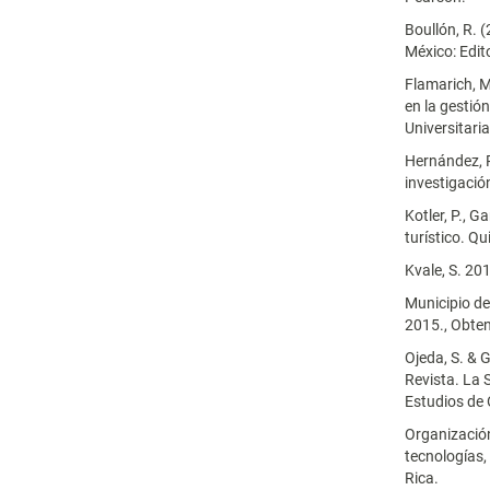
Boullón, R. (
México: Editor
Flamarich, 
en la gestió
Universitari
Hernández, R
investigación
Kotler, P., G
turístico. Q
Kvale, S. 20
Municipio de
2015., Obte
Ojeda, S. & 
Revista. La 
Estudios de 
Organizació
tecnologías,
Rica.