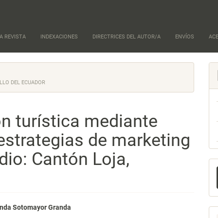
A REVISTA
INDEXACIONES
DIRECTRICES DEL AUTOR/A
ENVÍOS
AC
OLLO DEL ECUADOR
n turística mediante
estrategias de marketing
dio: Cantón Loja,
E
u
a
nido
anda Sotomayor Granda