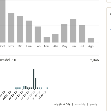
nes del PDF
2,046
04 '19
Jul 07 '19
Jul 10 '19
Jul 13 '19
Jul 16 '19
Jul 19 '19
Jul 22 '19
Jul 25 '19
daily (first 30)
|
monthly
|
yearly