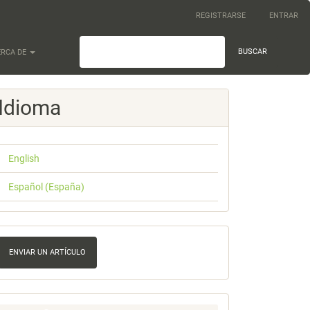
REGISTRARSE
ENTRAR
BUSCAR
ERCA DE
Idioma
English
Español (España)
nviar
n
ENVIAR UN ARTÍCULO
rtículo