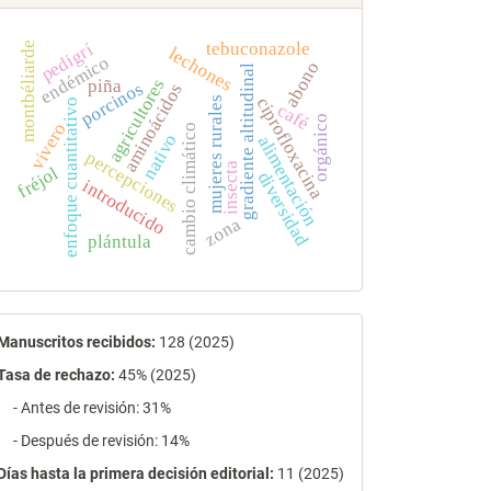
tebuconazole
montbéliarde
pedigrí
lechones
endémico
abono
gradiente altitudinal
agricultores
piña
porcinos
aminoácidos
ciprofloxacina
mujeres rurales
enfoque cuantitativo
café
orgánico
vivero
cambio climático
nativo
alimentación
percepciones
insecta
fréjol
diversidad
introducido
zona
plántula
estadísticas
Manuscritos recibidos:
128 (2025)
Tasa de rechazo
:
45% (2025)
- Antes de revisión: 31%
- Después de revisión: 14%
Días hasta la primera decisión editorial:
11 (2025)