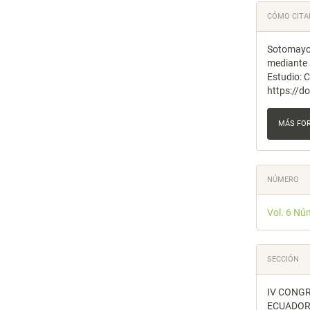
Detal
CÓMO CITA
del
Sotomayor
artícu
mediante 
Estudio: 
https://d
MÁS FO
NÚMERO
Vol. 6 Nú
SECCIÓN
IV CONGR
ECUADO