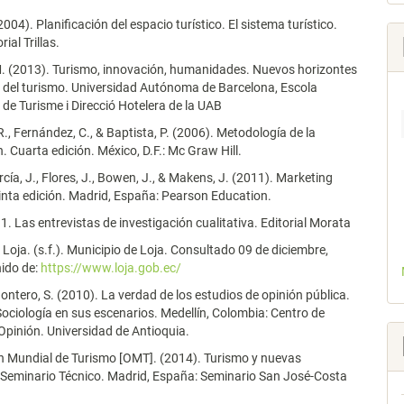
2004). Planificación del espacio turístico. El sistema turístico.
ial Trillas.
M. (2013). Turismo, innovación, humanidades. Nuevos horizontes
n del turismo. Universidad Autónoma de Barcelona, Escola
a de Turisme i Direcció Hotelera de la UAB
., Fernández, C., & Baptista, P. (2006). Metodología de la
. Cuarta edición. México, D.F.: Mc Graw Hill.
arcía, J., Flores, J., Bowen, J., & Makens, J. (2011). Marketing
uinta edición. Madrid, España: Pearson Education.
11. Las entrevistas de investigación cualitativa. Editorial Morata
 Loja. (s.f.). Municipio de Loja. Consultado 09 de diciembre,
nido de:
https://www.loja.gob.ec/
Gontero, S. (2010). La verdad de los estudios de opinión pública.
Sociología en sus escenarios. Medellín, Colombia: Centro de
Opinión. Universidad de Antioquia.
n Mundial de Turismo [OMT]. (2014). Turismo y nuevas
 Seminario Técnico. Madrid, España: Seminario San José-Costa