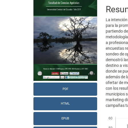
lateral
princi
Resu
del
del
La intención
artículo
artícu
para la prom
partiendo de
metodología 
a profesional
encuestas re
sondeo de opi
demostró las
destino a vis
donde se pue
además de la
ofertar de m
con los resu
PDF
municipios s
marketing di
HTML
campañas tur
Descargas
EPUB