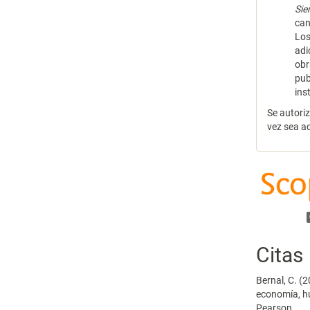
Si
can
Los
adi
obr
pub
ins
Se autori
vez sea a
Citas
Bernal, C. (
economía, hu
Pearson.