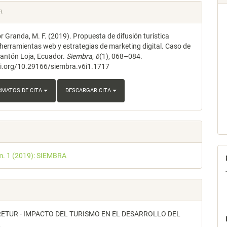
les
R
 Granda, M. F. (2019). Propuesta de difusión turística
lo
herramientas web y estrategias de marketing digital. Caso de
Cantón Loja, Ecuador.
Siembra
,
6
(1), 068–084.
oi.org/10.29166/siembra.v6i1.1717
RMATOS DE CITA
DESCARGAR CITA
m. 1 (2019): SIEMBRA
ETUR - IMPACTO DEL TURISMO EN EL DESARROLLO DEL
R