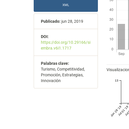
XML
Publicado:
jun 28, 2019
DOI:
https://doi.org/10.29166/si
embra.v6i1.1717
Métricas
Palabras clave:
Turismo, Competitividad,
Visualizacio
Promoción, Estrategias,
Innovación
13
Jun 28 '19
Jul 01 '19
Jul 