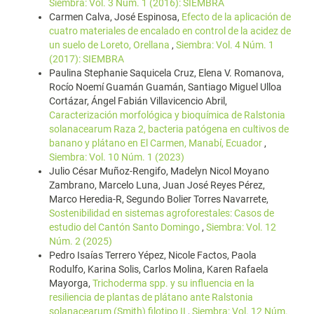
Siembra: Vol. 3 Núm. 1 (2016): SIEMBRA
Carmen Calva, José Espinosa,
Efecto de la aplicación de
cuatro materiales de encalado en control de la acidez de
un suelo de Loreto, Orellana
,
Siembra: Vol. 4 Núm. 1
(2017): SIEMBRA
Paulina Stephanie Saquicela Cruz, Elena V. Romanova,
Rocío Noemí Guamán Guamán, Santiago Miguel Ulloa
Cortázar, Ángel Fabián Villavicencio Abril,
Caracterización morfológica y bioquímica de Ralstonia
solanacearum Raza 2, bacteria patógena en cultivos de
banano y plátano en El Carmen, Manabí, Ecuador
,
Siembra: Vol. 10 Núm. 1 (2023)
Julio César Muñoz-Rengifo, Madelyn Nicol Moyano
Zambrano, Marcelo Luna, Juan José Reyes Pérez,
Marco Heredia-R, Segundo Bolier Torres Navarrete,
Sostenibilidad en sistemas agroforestales: Casos de
estudio del Cantón Santo Domingo
,
Siembra: Vol. 12
Núm. 2 (2025)
Pedro Isaías Terrero Yépez, Nicole Factos, Paola
Rodulfo, Karina Solis, Carlos Molina, Karen Rafaela
Mayorga,
Trichoderma spp. y su influencia en la
resiliencia de plantas de plátano ante Ralstonia
solanacearum (Smith) filotipo II
,
Siembra: Vol. 12 Núm.