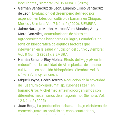
inoculantes
,
Siembra: Vol. 12 Núm. 1 (2025)
Germán Santacruz de León, Eugenio Eliseo Santacruz
de León,
Evaluación del desempeño del riego por
aspersión en lotes con cultivo de banana en Chiapas,
México
,
Siembra: Vol. 7 Núm. 2 (2020): SIEMBRA
Jaime Naranjo-Morán, Marcos Vera-Morales, Andy
Mora-González,
Acumulaciones de hierro en
agroecosistemas bananeros (Milagro, Ecuador): Una
revisión bibliográfica de algunos factores que
intervienen en la salud y nutrición del cultivo
,
Siembra:
Vol. 8 Núm. 2 (2021): SIEMBRA
Hernán Sancho, Eloy Molina,
Efecto del Mg y pH en la
reducción de la toxicidad de Al en plantas de banano
cultivadas en solución hidropónica
,
Siembra: Vol. 3
Núm. 1 (2016): SIEMBRA
Miguel Hoyos, Pedro Terrero,
Reducción de la severidad
de Fusarium oxysporum f. sp. cubense raza 1 en
banano Gros Michel mediante microorganismos con
diferentes mecanismos de antagonismo
,
Siembra: Vol.
12 Núm. 2 (2025)
Juan Borja,
La producción de banano bajo el sistema de
comercio justo: un análisis del caso ecuatoriano
,