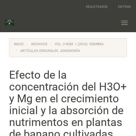
Navegación
REGISTRARSE
ENTRAR
principal
Contenido
principal
Toggl
Barra
navig
lateral
INICIO
ARCHIVOS
VOL. 3 NÚM. 1 (2016): SIEMBRA
ARTÍCULOS ORIGINALES. AGRONOMÍA
Efecto de la
concentración del H3O+
y Mg en el crecimiento
inicial y la absorción de
nutrimentos en plantas
de banano cultivadas