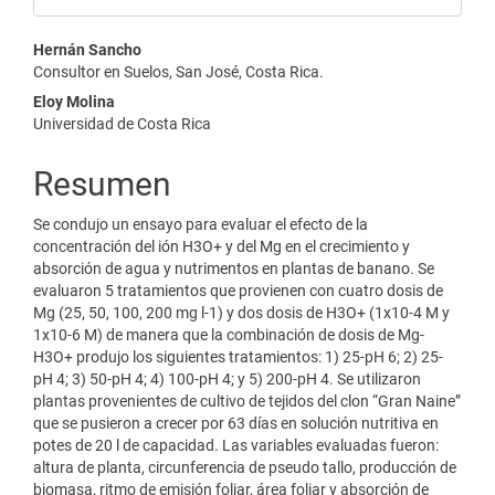
Contenido
Hernán Sancho
Consultor en Suelos, San José, Costa Rica.
principal
Eloy Molina
del
Universidad de Costa Rica
artículo
Resumen
Se condujo un ensayo para evaluar el efecto de la
concentración del ión H3O+ y del Mg en el crecimiento y
absorción de agua y nutrimentos en plantas de banano. Se
evaluaron 5 tratamientos que provienen con cuatro dosis de
Mg (25, 50, 100, 200 mg l-1) y dos dosis de H3O+ (1x10-4 M y
1x10-6 M) de manera que la combinación de dosis de Mg-
H3O+ produjo los siguientes tratamientos: 1) 25-pH 6; 2) 25-
pH 4; 3) 50-pH 4; 4) 100-pH 4; y 5) 200-pH 4. Se utilizaron
plantas provenientes de cultivo de tejidos del clon “Gran Naine”
que se pusieron a crecer por 63 días en solución nutritiva en
potes de 20 l de capacidad. Las variables evaluadas fueron:
altura de planta, circunferencia de pseudo tallo, producción de
biomasa, ritmo de emisión foliar, área foliar y absorción de