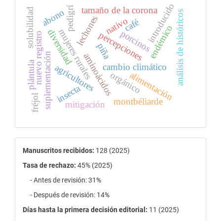
introducido
pedigrí
tamaño de la corona
solubilidad
abono
análisis de históricos
lechones
nativo
café
endémico
mujeres rurales
diversidad
porcinos
percepciones
nuevo registro
piña
suplementación
aminoácidos
plántula
cambio climático
agricultores
alimentación
orgánico
insecta
fréjol
montbéliarde
mitigación
estadísticas
Manuscritos recibidos:
128 (2025)
Tasa de rechazo
:
45% (2025)
- Antes de revisión: 31%
- Después de revisión: 14%
Días hasta la primera decisión editorial:
11 (2025)