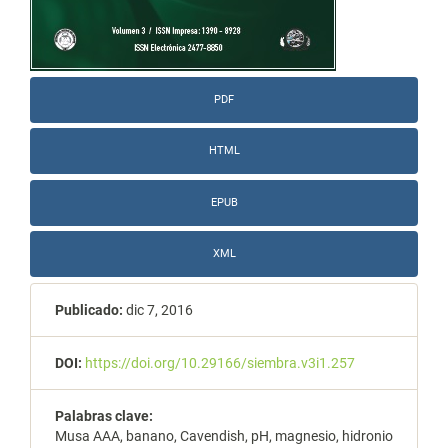
PDF
HTML
EPUB
XML
Publicado:
dic 7, 2016
DOI:
https://doi.org/10.29166/siembra.v3i1.257
Palabras clave:
Musa AAA, banano, Cavendish, pH, magnesio, hidronio