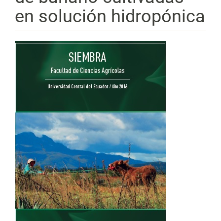
en solución hidropónica
Barra
lateral
del
artículo