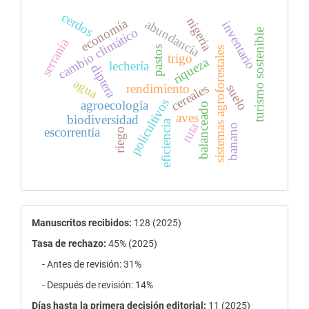
cerdos
nigeria
economía
abundancia
inventario
cambio climático
turismo sostenible
serranía
pastos
sistemas agroforestales
trigo
riqueza
lechería
diptera
agua
cereales
rendimiento
suelo
policultivos
agroecología
balanceado
aves
biodiversidad
eficiencia
ruta
banano
escorrentía
riego
estadísticas
Manuscritos recibidos:
128 (2025)
Tasa de rechazo
:
45% (2025)
- Antes de revisión: 31%
- Después de revisión: 14%
Días hasta la primera decisión editorial:
11 (2025)