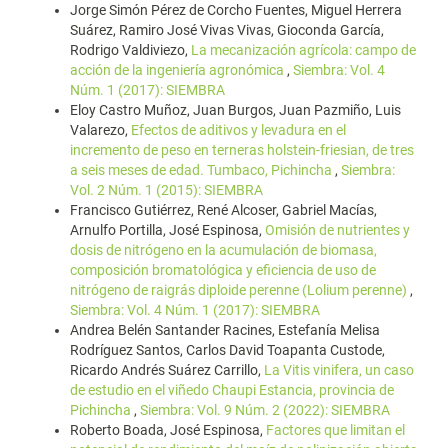
Jorge Simón Pérez de Corcho Fuentes, Miguel Herrera
Suárez, Ramiro José Vivas Vivas, Gioconda García,
Rodrigo Valdiviezo,
La mecanización agrícola: campo de
acción de la ingeniería agronómica
,
Siembra: Vol. 4
Núm. 1 (2017): SIEMBRA
Eloy Castro Muñoz, Juan Burgos, Juan Pazmiño, Luis
Valarezo,
Efectos de aditivos y levadura en el
incremento de peso en terneras holstein-friesian, de tres
a seis meses de edad. Tumbaco, Pichincha
,
Siembra:
Vol. 2 Núm. 1 (2015): SIEMBRA
Francisco Gutiérrez, René Alcoser, Gabriel Macías,
Arnulfo Portilla, José Espinosa,
Omisión de nutrientes y
dosis de nitrógeno en la acumulación de biomasa,
composición bromatológica y eficiencia de uso de
nitrógeno de raigrás diploide perenne (Lolium perenne)
,
Siembra: Vol. 4 Núm. 1 (2017): SIEMBRA
Andrea Belén Santander Racines, Estefanía Melisa
Rodríguez Santos, Carlos David Toapanta Custode,
Ricardo Andrés Suárez Carrillo,
La Vitis vinifera, un caso
de estudio en el viñedo Chaupi Estancia, provincia de
Pichincha
,
Siembra: Vol. 9 Núm. 2 (2022): SIEMBRA
Roberto Boada, José Espinosa,
Factores que limitan el