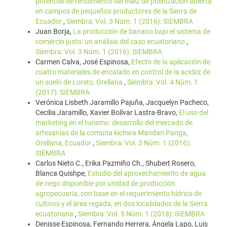
potencial de rendimiento del maíz de polinización abierta
en campos de pequeños productores de la Sierra de
Ecuador
,
Siembra: Vol. 3 Núm. 1 (2016): SIEMBRA
Juan Borja,
La producción de banano bajo el sistema de
comercio justo: un análisis del caso ecuatoriano
,
Siembra: Vol. 3 Núm. 1 (2016): SIEMBRA
Carmen Calva, José Espinosa,
Efecto de la aplicación de
cuatro materiales de encalado en control de la acidez de
un suelo de Loreto, Orellana
,
Siembra: Vol. 4 Núm. 1
(2017): SIEMBRA
Verónica Lisbeth Jaramillo Pajuña, Jacquelyn Pacheco,
Cecilia Jaramillo, Xavier Bolívar Lastra-Bravo,
El uso del
marketing en el turismo: desarrollo del mercado de
artesanías de la comuna kichwa Mandari Panga,
Orellana, Ecuador
,
Siembra: Vol. 3 Núm. 1 (2016):
SIEMBRA
Carlos Nieto C., Erika Pazmiño Ch., Shubert Rosero,
Blanca Quishpe,
Estudio del aprovechamiento de agua
de riego disponible por unidad de producción
agropecuaria, con base en el requerimiento hídrico de
cultivos y el área regada, en dos localidades de la Sierra
ecuatoriana
,
Siembra: Vol. 5 Núm. 1 (2018): SIEMBRA
Denisse Espinosa, Fernando Herrera, Ángela Lapo, Luis