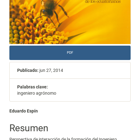
PDF
Publicado:
jun 27, 2014
Palabras clave:
ingeniero agrónomo
Contenido
Eduardo Espín
principal
Resumen
del
Perspectiva de interacción de la formación del Ingeniero