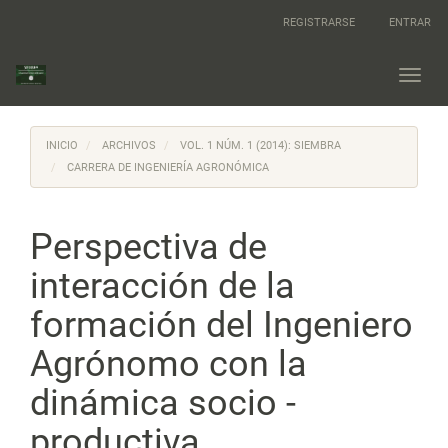
Navegación
REGISTRARSE
ENTRAR
principal
Contenido
principal
Toggl
Barra
navig
lateral
INICIO
ARCHIVOS
VOL. 1 NÚM. 1 (2014): SIEMBRA
CARRERA DE INGENIERÍA AGRONÓMICA
Perspectiva de
interacción de la
formación del Ingeniero
Agrónomo con la
dinámica socio -
productiva