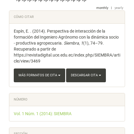
monthly
|
yearly
Detalles
CÓMO CITAR
del
Espín, E. . (2014). Perspectiva de interacción de la
artículo
formación del Ingeniero Agrónomo con la dinámica socio
- productiva agropecuaria.
Siembra
,
1
(1), 74–79.
Recuperado a partir de
https://revistadigital.uce.edu.ec/index.php/SIEMBRA/arti
cle/view/3469
MÁS FORMATOS DE CITA
DESCARGAR CITA
NÚMERO
Vol. 1 Núm. 1 (2014): SIEMBRA
SECCIÓN