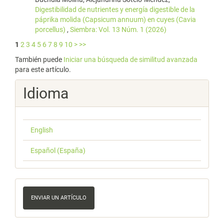
Digestibilidad de nutrientes y energía digestible de la
páprika molida (Capsicum annuum) en cuyes (Cavia
porcellus)
,
Siembra: Vol. 13 Núm. 1 (2026)
1
2
3
4
5
6
7
8
9
10
>
>>
También puede
Iniciar una búsqueda de similitud avanzada
para este artículo.
Idioma
English
Español (España)
Enviar
un
ENVIAR UN ARTÍCULO
artículo