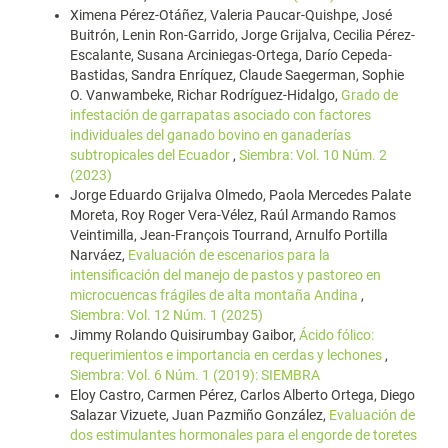
Ximena Pérez-Otáñez, Valeria Paucar-Quishpe, José
Buitrón, Lenin Ron-Garrido, Jorge Grijalva, Cecilia Pérez-
Escalante, Susana Arciniegas-Ortega, Darío Cepeda-
Bastidas, Sandra Enríquez, Claude Saegerman, Sophie
O. Vanwambeke, Richar Rodríguez-Hidalgo,
Grado de
infestación de garrapatas asociado con factores
individuales del ganado bovino en ganaderías
subtropicales del Ecuador
,
Siembra: Vol. 10 Núm. 2
(2023)
Jorge Eduardo Grijalva Olmedo, Paola Mercedes Palate
Moreta, Roy Roger Vera-Vélez, Raúl Armando Ramos
Veintimilla, Jean-François Tourrand, Arnulfo Portilla
Narváez,
Evaluación de escenarios para la
intensificación del manejo de pastos y pastoreo en
microcuencas frágiles de alta montaña Andina
,
Siembra: Vol. 12 Núm. 1 (2025)
Jimmy Rolando Quisirumbay Gaibor,
Ácido fólico:
requerimientos e importancia en cerdas y lechones
,
Siembra: Vol. 6 Núm. 1 (2019): SIEMBRA
Eloy Castro, Carmen Pérez, Carlos Alberto Ortega, Diego
Salazar Vizuete, Juan Pazmiño González,
Evaluación de
dos estimulantes hormonales para el engorde de toretes