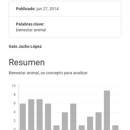
Publicado:
jun 27, 2014
Palabras clave:
bienestar animal
Contenido
Galo Jacho López
principal
Resumen
del
Bienestar animal, un concepto para analizar
artículo
Descargas