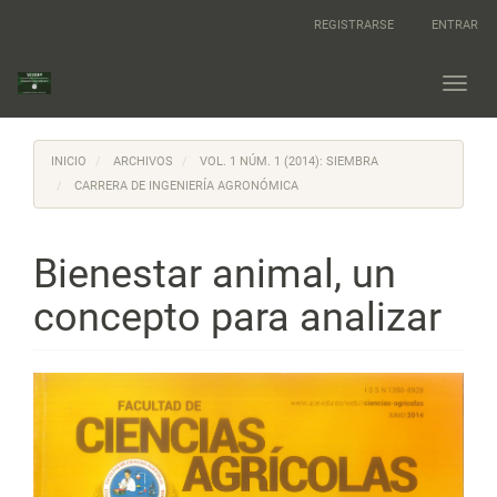
Navegación
REGISTRARSE
ENTRAR
principal
Contenido
principal
Toggl
Barra
navig
lateral
INICIO
ARCHIVOS
VOL. 1 NÚM. 1 (2014): SIEMBRA
CARRERA DE INGENIERÍA AGRONÓMICA
Bienestar animal, un
concepto para analizar
Barra
lateral
del