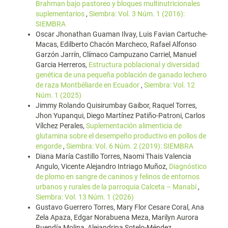
Brahman bajo pastoreo y bloques multinutricionales
suplementarios
,
Siembra: Vol. 3 Núm. 1 (2016):
SIEMBRA
Oscar Jhonathan Guaman Ilvay, Luis Favian Cartuche-
Macas, Edilberto Chacón Marcheco, Rafael Alfonso
Garzón Jarrín, Clímaco Campuzano Carriel, Manuel
Garcia Herreros,
Estructura poblacional y diversidad
genética de una pequeña población de ganado lechero
de raza Montbéliarde en Ecuador
,
Siembra: Vol. 12
Núm. 1 (2025)
Jimmy Rolando Quisirumbay Gaibor, Raquel Torres,
Jhon Yupanqui, Diego Martínez Patiño-Patroni, Carlos
Vílchez Perales,
Suplementación alimenticia de
glutamina sobre el desempeño productivo en pollos de
engorde
,
Siembra: Vol. 6 Núm. 2 (2019): SIEMBRA
Diana María Castillo Torres, Naomi Thais Valencia
Angulo, Vicente Alejandro Intriago Muñoz,
Diagnóstico
de plomo en sangre de caninos y felinos de entornos
urbanos y rurales de la parroquia Calceta – Manabí
,
Siembra: Vol. 13 Núm. 1 (2026)
Gustavo Guerrero Torres, Mary Flor Cesare Coral, Ana
Zela Apaza, Edgar Norabuena Meza, Marilyn Aurora
Buendía Molina, Alejandrina Sotelo-Méndez,