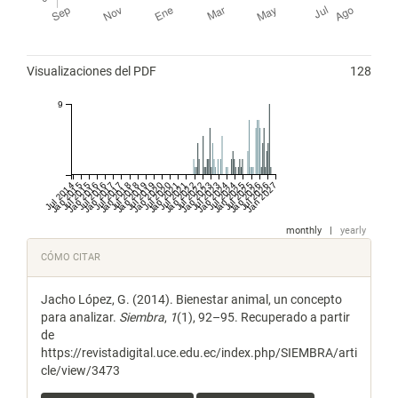
Métricas
Visualizaciones del PDF
128
9
Jul 2014
Jan 2015
Jul 2015
Jan 2016
Jul 2016
Jan 2017
Jul 2017
Jan 2018
Jul 2018
Jan 2019
Jul 2019
Jan 2020
Jul 2020
Jan 2021
Jul 2021
Jan 2022
Jul 2022
Jan 2023
Jul 2023
Jan 2024
Jul 2024
Jan 2025
Jul 2025
Jan 2026
Jul 2026
Jan 2027
monthly
|
yearly
Detalles
CÓMO CITAR
del
Jacho López, G. (2014). Bienestar animal, un concepto
artículo
para analizar.
Siembra
,
1
(1), 92–95. Recuperado a partir
de
https://revistadigital.uce.edu.ec/index.php/SIEMBRA/arti
cle/view/3473