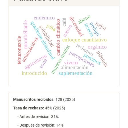
abono
endémico
diversidad
café
cambio climático
gradiente altitudinal
montbéliarde
fréjol
pedigrí
insecta
piña
nativo
solubilidad
tebuconazole
aminoácidos
enfoque cuantitativo
lechones
orgánico
mujeres rurales
percepciones
plántula
porcinos
agricultores
zona
vivero
alimentación
introducido
suplementación
estadísticas
Manuscritos recibidos:
128 (2025)
Tasa de rechazo
:
45% (2025)
- Antes de revisión: 31%
- Después de revisión: 14%