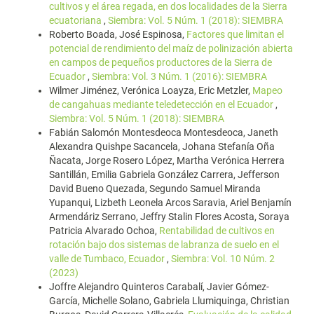
cultivos y el área regada, en dos localidades de la Sierra
ecuatoriana
,
Siembra: Vol. 5 Núm. 1 (2018): SIEMBRA
Roberto Boada, José Espinosa,
Factores que limitan el
potencial de rendimiento del maíz de polinización abierta
en campos de pequeños productores de la Sierra de
Ecuador
,
Siembra: Vol. 3 Núm. 1 (2016): SIEMBRA
Wilmer Jiménez, Verónica Loayza, Eric Metzler,
Mapeo
de cangahuas mediante teledetección en el Ecuador
,
Siembra: Vol. 5 Núm. 1 (2018): SIEMBRA
Fabián Salomón Montesdeoca Montesdeoca, Janeth
Alexandra Quishpe Sacancela, Johana Stefanía Oña
Ñacata, Jorge Rosero López, Martha Verónica Herrera
Santillán, Emilia Gabriela González Carrera, Jefferson
David Bueno Quezada, Segundo Samuel Miranda
Yupanqui, Lizbeth Leonela Arcos Saravia, Ariel Benjamín
Armendáriz Serrano, Jeffry Stalin Flores Acosta, Soraya
Patricia Alvarado Ochoa,
Rentabilidad de cultivos en
rotación bajo dos sistemas de labranza de suelo en el
valle de Tumbaco, Ecuador
,
Siembra: Vol. 10 Núm. 2
(2023)
Joffre Alejandro Quinteros Carabalí, Javier Gómez-
García, Michelle Solano, Gabriela Llumiquinga, Christian