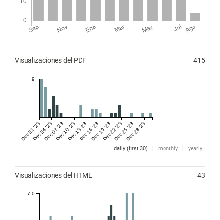
Métricas
Visualizaciones del PDF
415
9
Dec 01 '23
Dec 04 '23
Dec 07 '23
Dec 10 '23
Dec 13 '23
Dec 16 '23
Dec 19 '23
Dec 22 '23
Dec 25 '23
Dec 28 '23
daily (first 30)
|
monthly
|
yearly
Visualizaciones del HTML
43
7.0