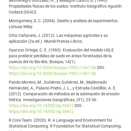
Montenegro González, H., y Malagón Castro, D. (1990).
Propiedades físicas de los suelos. Instituto Geográfico Agustín
Codazzi [IGAC].
Montgomery, D. C. (2004). Diseño y análisis de experimentos.
Limusa Wiley.
Ortiz Cañavate, J. (2012). Las máquinas agrícolas y su
aplicación (2a ed.). Mundi-Prensa Libros.
Oyarzun Ortega, C. E. (1993). Evaluación del modelo USLE
para predecir pérdidas de suelo en áreas forestadas de la
cuenca del río Bío-Bío. Bosque, 14(1).
https://doi.org/10.4206/bosque.1993.v14n1-06
DOI:
https://doi.org/10.4206/bosque.1993.v14n1-06
Pando Moreno, M., Gutiérrez Gutiérrez, M., Maldonado
Hernández, A., Palacio Prieto, J. L., y Estrada Castillón, A. E.
(2012). Comparación de métodos en la estimación de erosión
hídrica. Investigaciones Geográficas, (51), 23-36.
https://doi.org/10.14350/rig.30412
DOI:
https://doi.org/10.14350/rig.30412
R Core Team. (2020). R: A Language and Environment for
Statistical Computing. R Foundation for Statistical Computing.