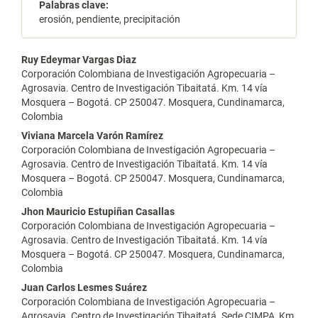
Palabras clave:
erosión, pendiente, precipitación
Contenido
Ruy Edeymar Vargas Diaz
Corporación Colombiana de Investigación Agropecuaria –
principal
Agrosavia. Centro de Investigación Tibaitatá. Km. 14 vía
Mosquera – Bogotá. CP 250047. Mosquera, Cundinamarca,
del
Colombia
artículo
Viviana Marcela Varón Ramírez
Corporación Colombiana de Investigación Agropecuaria –
Agrosavia. Centro de Investigación Tibaitatá. Km. 14 vía
Mosquera – Bogotá. CP 250047. Mosquera, Cundinamarca,
Colombia
Jhon Mauricio Estupiñan Casallas
Corporación Colombiana de Investigación Agropecuaria –
Agrosavia. Centro de Investigación Tibaitatá. Km. 14 vía
Mosquera – Bogotá. CP 250047. Mosquera, Cundinamarca,
Colombia
Juan Carlos Lesmes Suárez
Corporación Colombiana de Investigación Agropecuaria –
Agrosavia. Centro de Investigación Tibaitatá. Sede CIMPA, Km.