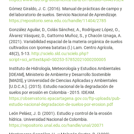
Gómez Giraldo, J. C. (2016). Manual de prácticas de campo y
del laboratorio de suelos. Servicio Nacional de Aprendizaje.
https://repositorio.sena.edu.co/handle/11404/2785
González Aguilar, D., Colás Sánchez, A., Rodríguez López, O.,
Álvarez Vásquez, D., Gattorno Muñoz, S., y Chacón Iznaga, A.
(2021). Variabilidad espacial de la materia orgánica de suelos
cultivados con Ipomea batatas (l.) Lam. Centro Agrícola,
48(2), 5-13.
http://scielo.sld.cu/scielo.php?
script=sci_arttext&pid=S0253-57852021000200005
Instituto de Hidrología, Meteorología y Estudios Ambientales
[IDEAM], Ministerio de Ambiente y Desarrollo Sostenible
[MADS], y Universidad de Ciencias Aplicadas y Ambientales
[U.D.C.A.]. (2015). Estudio nacional de la degradación de
suelos por erosión en Colombia - 2015. IDEAM.
https://observatorio.epacartagena.gov.co/ftp-uploads/pub-
estudio-nacional-degradacion-de-suelos-por-erosion.pdf
León Peláez, J. D. (2001). Estudio y control de la erosión
hídrica. Universidad Nacional de Colombia.
https://repositorio.unal.edu.co/handle/unal/20071