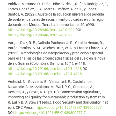
Valdivia-Martínez, O., Peña-Uribe, G. de J., Rufino-Rodríguez, F.,
Torres-González, J. A., Meraz-Jiménez, A. de J., y López-
Santos, A. (2022). Ajuste de la ecuación universal de pérdida
de suelo en parcelas de escurrimiento ubicadas en una región
del centro de México. Terra Latinoamericana, 40, e990.
https://doi.org/10.28940/terra.v40i0.990
DOI:
https://doi.org/10.28940/terra.v40i0.990
Vargas Diaz, R. E., Galindo Pacheco, J. R., Giraldo Henao, R.,
Varón Ramírez, V. M., Wilches Ortiz, W. A., y Franco Florez, C. V.
(2023). Metodologías de interpolación y predicción espacial
para el análisis de las propiedades físicas del suelo en la hoya
del río Suárez (Colombia). Siembra, 10(1), e4118.
https://doi.org/10.29166/siembra.v10i1.4118
DOI:
https://doi.org/10.29166/siembra.v10i1.4118
Verhulst, N., Govaerts, B., Verachtert, E., Castellanos-
Navarrete, A., Mezzalama, M., Wall, P. C., Chocobar, A.,
Deckers, J., y Sayre, K. D. (2010). Conservation agriculture,
improving soil quality for sustainable production systems? In
R. Lal, y B. A.Stewart (eds.). Food Security and Soil Quality (1st
ed.). CRC Press.
https://doi.org/10.1201/EBK1439800577
DOI:
https://doi.org/10.1201/EBK1439800577-7