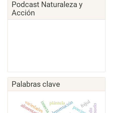
Podcast Naturaleza y
Acción
Palabras clave
fréjol
variedades
suplementación
insecta
plántula
alimentación
porcinos