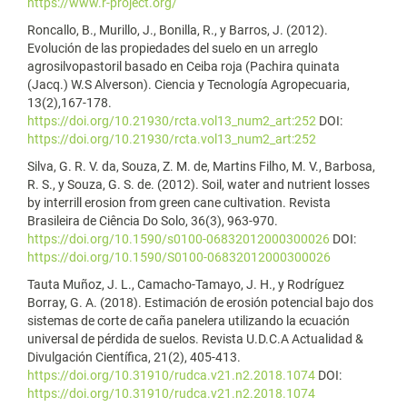
https://www.r-project.org/
Roncallo, B., Murillo, J., Bonilla, R., y Barros, J. (2012).
Evolución de las propiedades del suelo en un arreglo
agrosilvopastoril basado en Ceiba roja (Pachira quinata
(Jacq.) W.S Alverson). Ciencia y Tecnología Agropecuaria,
13(2),167-178.
https://doi.org/10.21930/rcta.vol13_num2_art:252
DOI:
https://doi.org/10.21930/rcta.vol13_num2_art:252
Silva, G. R. V. da, Souza, Z. M. de, Martins Filho, M. V., Barbosa,
R. S., y Souza, G. S. de. (2012). Soil, water and nutrient losses
by interrill erosion from green cane cultivation. Revista
Brasileira de Ciência Do Solo, 36(3), 963-970.
https://doi.org/10.1590/s0100-06832012000300026
DOI:
https://doi.org/10.1590/S0100-06832012000300026
Tauta Muñoz, J. L., Camacho-Tamayo, J. H., y Rodríguez
Borray, G. A. (2018). Estimación de erosión potencial bajo dos
sistemas de corte de caña panelera utilizando la ecuación
universal de pérdida de suelos. Revista U.D.C.A Actualidad &
Divulgación Científica, 21(2), 405-413.
https://doi.org/10.31910/rudca.v21.n2.2018.1074
DOI:
https://doi.org/10.31910/rudca.v21.n2.2018.1074