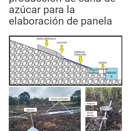
azúcar para la
elaboración de panela
Barra
lateral
del
artículo