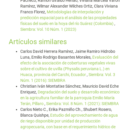
Pacheco, Ramón Giraldo Henao, Viviana Marcela Varón
Ramírez, Wilmar Alexander Wilches Ortiz, Clara Viviana
Franco Florez,
Metodologías de interpolación y
predicción espacial para el análisis de las propiedades
físicas del suelo en la hoya del río Suárez (Colombia)
,
Siembra: Vol. 10 Núm. 1 (2023)
Artículos similares
Carlos David Herrera Ramírez, Jaime Ramiro Hidrobo
Luna, Emilio Rodrigo Basantes Morales,
Evaluación del
efecto de la asociación de coberturas vegetales vivas
sobre el cultivo de uvilla (Physalis peruviana L.) en
Huaca, provincia del Carchi, Ecuador
,
Siembra: Vol. 3
Núm. 1 (2016): SIEMBRA
Christian Iván Montatixe Sánchez, Mauricio David Eche
Enriquez,
Degradación del suelo y desarrollo económico
en la agricultura familiar de la parroquia Emilio María
Terán, Píllaro
,
Siembra: Vol. 8 Núm. 1 (2021): SIEMBRA
Carlos Nieto C., Erika Pazmiño Ch., Shubert Rosero,
Blanca Quishpe,
Estudio del aprovechamiento de agua
de riego disponible por unidad de producción
agropecuaria, con base en el requerimiento hídrico de