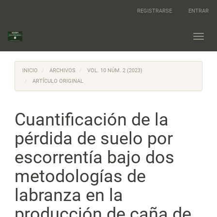
Navegación
REGISTRARSE
ENTRAR
principal
Contenido
principal
Toggl
Barra
navig
lateral
INICIO
ARCHIVOS
VOL. 10 NÚM. 2 (2023)
ARTÍCULO ORIGINAL
Cuantificación de la
pérdida de suelo por
escorrentía bajo dos
metodologías de
labranza en la
producción de caña de