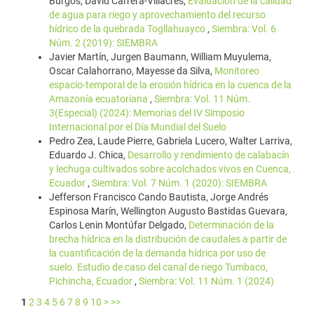
Burgos, David Carrera-Villacrés,
Evaluación de la calidad
de agua para riego y aprovechamiento del recurso
hídrico de la quebrada Togllahuayco
,
Siembra: Vol. 6
Núm. 2 (2019): SIEMBRA
Javier Martín, Jurgen Baumann, William Muyulema,
Oscar Calahorrano, Mayesse da Silva,
Monitoreo
espacio-temporal de la erosión hídrica en la cuenca de la
Amazonía ecuatoriana
,
Siembra: Vol. 11 Núm.
3(Especial) (2024): Memorias del IV Simposio
Internacional por el Día Mundial del Suelo
Pedro Zea, Laude Pierre, Gabriela Lucero, Walter Larriva,
Eduardo J. Chica,
Desarrollo y rendimiento de calabacín
y lechuga cultivados sobre acolchados vivos en Cuenca,
Ecuador
,
Siembra: Vol. 7 Núm. 1 (2020): SIEMBRA
Jefferson Francisco Cando Bautista, Jorge Andrés
Espinosa Marín, Wellington Augusto Bastidas Guevara,
Carlos Lenin Montúfar Delgado,
Determinación de la
brecha hídrica en la distribución de caudales a partir de
la cuantificación de la demanda hídrica por uso de
suelo. Estudio de caso del canal de riego Tumbaco,
Pichincha, Ecuador
,
Siembra: Vol. 11 Núm. 1 (2024)
1
2
3
4
5
6
7
8
9
10
>
>>