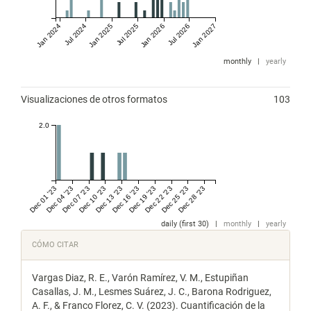
Jan 2024
Jul 2024
Jan 2025
Jul 2025
Jan 2026
Jul 2026
Jan 2027
monthly
|
yearly
Visualizaciones de otros formatos
103
2.0
Dec 01 '23
Dec 04 '23
Dec 07 '23
Dec 10 '23
Dec 13 '23
Dec 16 '23
Dec 19 '23
Dec 22 '23
Dec 25 '23
Dec 28 '23
daily (first 30)
|
monthly
|
yearly
Detalles
CÓMO CITAR
del
Vargas Diaz, R. E., Varón Ramírez, V. M., Estupiñan
artículo
Casallas, J. M., Lesmes Suárez, J. C., Barona Rodriguez,
A. F., & Franco Florez, C. V. (2023). Cuantificación de la