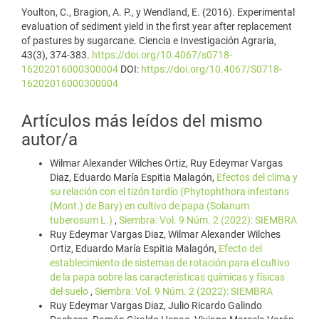
Youlton, C., Bragion, A. P., y Wendland, E. (2016). Experimental
evaluation of sediment yield in the first year after replacement
of pastures by sugarcane. Ciencia e Investigación Agraria,
43(3), 374-383.
https://doi.org/10.4067/s0718-
16202016000300004
DOI:
https://doi.org/10.4067/S0718-
16202016000300004
Artículos más leídos del mismo
autor/a
Wilmar Alexander Wilches Ortiz, Ruy Edeymar Vargas
Diaz, Eduardo María Espitia Malagón,
Efectos del clima y
su relación con el tizón tardío (Phytophthora infestans
(Mont.) de Bary) en cultivo de papa (Solanum
tuberosum L.)
,
Siembra: Vol. 9 Núm. 2 (2022): SIEMBRA
Ruy Edeymar Vargas Diaz, Wilmar Alexander Wilches
Ortiz, Eduardo María Espitia Malagón,
Efecto del
establecimiento de sistemas de rotación para el cultivo
de la papa sobre las características químicas y físicas
del suelo
,
Siembra: Vol. 9 Núm. 2 (2022): SIEMBRA
Ruy Edeymar Vargas Diaz, Julio Ricardo Galindo