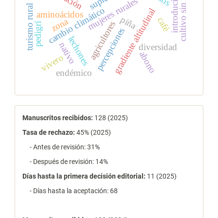
cultivo sin suelo
introducido
mujeres rurales
turismo rural
cambio climático
gradiente altitudinal
aminoácidos
piña
café
zona
agricultores
pedigrí
percepciones
lechones
nativo
diversidad
abono
vivero
endémico
estadísticas
Manuscritos recibidos:
128 (2025)
Tasa de rechazo
:
45% (2025)
- Antes de revisión: 31%
- Después de revisión: 14%
Días hasta la primera decisión editorial:
11 (2025)
- Días hasta la aceptación: 68