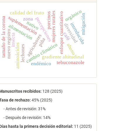
orgánico
calidad del fruto
mujeres rurales
enfoque cuantitativo
porcinos
mitigación
suplementación
tamaño de la corona
percepciones
zona
nativo
introducido
diversidad
alimentación
nuevo registro
café
insecta
agricultores
piña
cambio climático
abono
aminoácidos
lechones
gradiente altitudinal
tebuconazole
endémico
estadísticas
Manuscritos recibidos:
128 (2025)
Tasa de rechazo
:
45% (2025)
- Antes de revisión: 31%
- Después de revisión: 14%
Días hasta la primera decisión editorial:
11 (2025)