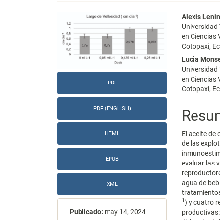
Barra
Conte
Alexis Lenin
Universidad
lateral
princi
en Ciencias 
Cotopaxi, E
del
del
Lucia Monse
artículo
artícu
Universidad
en Ciencias 
PDF
Cotopaxi, E
PDF (ENGLISH)
Resu
El aceite de
HTML
de las explo
inmunoestimul
EPUB
evaluar las 
reproductore
agua de bebi
XML
tratamientos
1
) y cuatro r
Publicado:
may 14, 2024
productivas: