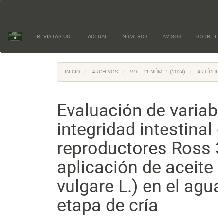
Navegación
principal
Contenido
principal
REVISTAS UCE
ACTUAL
NÚMEROS
AVISOS
SOBRE L
Barra
lateral
INICIO
ARCHIVOS
VOL. 11 NÚM. 1 (2024)
ARTÍCUL
Evaluación de variab
integridad intestina
reproductores Ross 
aplicación de aceit
vulgare L.) en el agu
etapa de cría