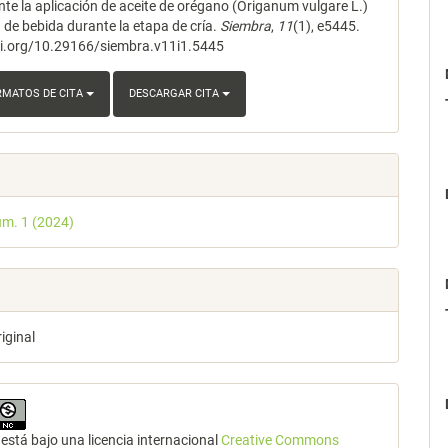
nte la aplicación de aceite de orégano (Origanum vulgare L.)
 de bebida durante la etapa de cría.
Siembra
,
11
(1), e5445.
oi.org/10.29166/siembra.v11i1.5445
RMATOS DE CITA
DESCARGAR CITA
úm. 1 (2024)
riginal
está bajo una licencia internacional
Creative Commons