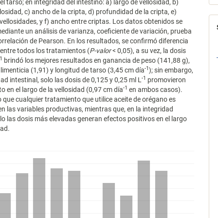
el tarso; en integridad del intestino: a) largo de vellosidad, b)
osidad, c) ancho de la cripta, d) profundidad de la cripta, e)
vellosidades, y f) ancho entre criptas. Los datos obtenidos se
ediante un análisis de varianza, coeficiente de variación, prueba
orrelación de Pearson. En los resultados, se confirmó diferencia
 entre todos los tratamientos (
P-valor
< 0,05), a su vez, la dosis
-1
brindó los mejores resultados en ganancia de peso (141,88 g),
-1
limenticia (1,91) y longitud de tarso (3,45 cm día
); sin embargo,
-1
dad intestinal, solo las dosis de 0,125 y 0,25 ml L
promovieron
-1
o en el largo de la vellosidad (0,97 cm día
en ambos casos).
que cualquier tratamiento que utilice aceite de orégano es
en las variables productivas, mientras que, en la integridad
solo las dosis más elevadas generan efectos positivos en el largo
dad.