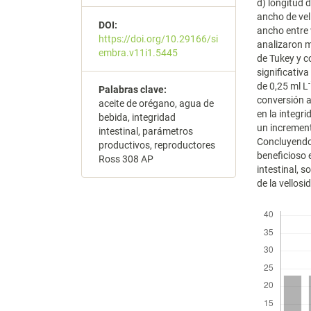
d) longitud d
ancho de vell
DOI:
ancho entre 
https://doi.org/10.29166/si
analizaron m
embra.v11i1.5445
de Tukey y c
significativa
de 0,25 ml L
Palabras clave:
conversión a
aceite de orégano, agua de
en la integri
bebida, integridad
un increment
intestinal, parámetros
Concluyendo 
productivos, reproductores
beneficioso 
Ross 308 AP
intestinal, 
de la vellosi
Descargas