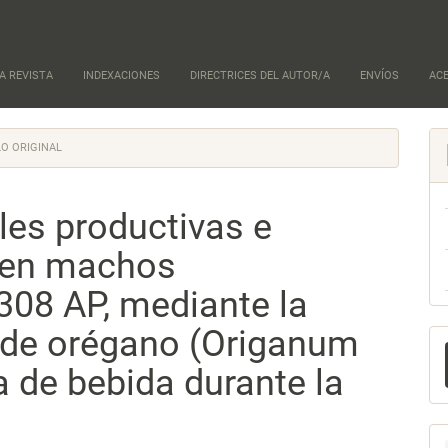
A REVISTA
INDEXACIONES
DIRECTRICES DEL AUTOR/A
ENVÍOS
AC
O ORIGINAL
les productivas e
l en machos
308 AP, mediante la
e de orégano (Origanum
E
u
a de bebida durante la
a