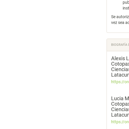
pub
ins
Se autori
vez sea a
BIOGRAFÍA 
Alexis 
Cotopax
Ciencia
Latacun
https://o
Lucia M
Cotopax
Ciencia
Latacun
https://o