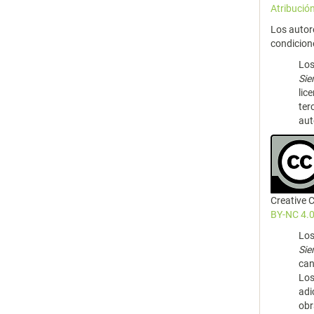
Atribució
Los autor
condicion
Los
Si
lic
ter
aut
Creative
BY-NC 4.0
Los
Si
can
Los
adi
obr