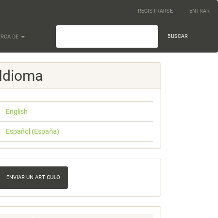
REGISTRARSE
ENTRAR
BUSCAR
ERCA DE
Idioma
English
Español (España)
nviar
n
ENVIAR UN ARTÍCULO
rtículo