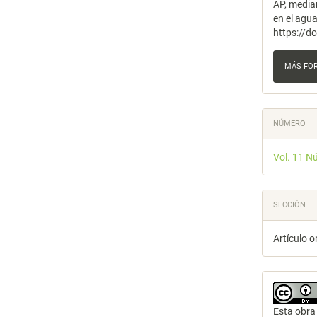
AP, media
en el agua
https://d
MÁS FO
NÚMERO
Vol. 11 N
SECCIÓN
Artículo o
Esta obra 