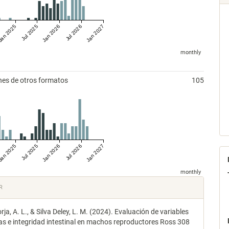
an 2025
Jul 2025
Jan 2026
Jul 2026
Jan 2027
monthly
nes de otros formatos
105
an 2025
Jul 2025
Jan 2026
Jul 2026
Jan 2027
monthly
les
R
rja, A. L., & Silva Deley, L. M. (2024). Evaluación de variables
lo
as e integridad intestinal en machos reproductores Ross 308