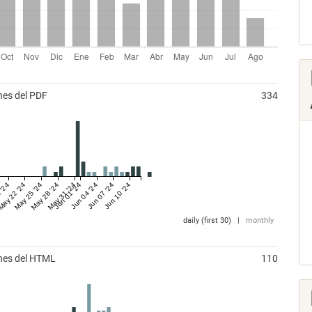
nes del PDF
334
 '24
May 22 '24
May 25 '24
May 28 '24
May 31 '24
Jun 01 '24
Jun 04 '24
Jun 07 '24
Jun 10 '24
daily (first 30)
|
monthly
ones del HTML
110