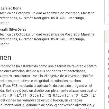
nido
 Lalaleo Borja
 Técnica de Cotopaxi. Unidad Académica de Posgrado, Maestría
pal
Veterinarias, Av. Simón Rodríguez. 05-01491. Latacunga,
cuador
rrath Silva Deley
lo
 Técnica de Cotopaxi. Unidad Académica de Posgrado, Maestría
Veterinarias, Av. Simón Rodríguez. 05-01491. Latacunga,
cuador
men
 orégano se ha establecido como una alternativa favorable dentro
taciones avícolas, debido a sus bondades antibacterianas,
antes, entre otros. Por ello, el objetivo de la investigación fue
variables productivas e integridad intestinal en machos
s Ross 308, mediante la aplicación de aceite de orégano en el
da. Se trabajó bajo un diseño completamente al azar, con cuatro
-1
-1
-1
-
 (T0 = 0 ml L
, T1 = 0,05 ml L
; T2=0,125 ml L
y T3 = 0,25 ml L
epeticiones; las variables de estudio fueron, en variables
 a) mortalidad, b) ganancia de peso, c) conversión alimenticia, y