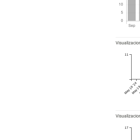
Métricas
Visualizacio
11
May 16 '24
May 19
Visualizaci
17