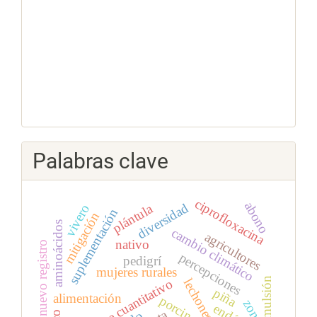
Palabras clave
ciprofloxacina
abono
diversidad
plántula
vivero
suplementación
mitigación
aminoácidos
cambio climático
agricultores
nativo
nuevo registro
percepciones
pedigrí
mujeres rurales
microemulsión
enfoque cuantitativo
lechones
piña
alimentación
porcinos
zona