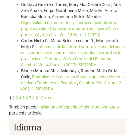
Gustavo Guerrero Torres, Mary Flor Cesare Coral, Ana
Zela Apaza, Edgar Norabuena Meza, Marilyn Aurora
Buendía Molina, Alejandrina Sotelo-Méndez,
Digestibilidad de nutrientes y energía digestible de la
páprika molida (Capsicum annuum) en cuyes (Cavia
porcellus)
,
Siembra: Vol. 13 Núm. 1 (2026)
Carlos Nieto C., María Belén Lescano R., Monserrath
Mejía S.,
Influencia de la aptitud natural de uso del suelo
en la pobreza y desnutrición de la población rural en la
provincia de Cotopaxi, Sierra Centro del Ecuador
,
Siembra: Vol. 4 Núm. 1 (2017): SIEMBRA
Blanca Maritza Chile Asimbaya, Randon Stalin Ortiz
Calle,
Dinámica de la distribución del agua en el sistema
de riego Tumbaco en Ecuador
,
Siembra: Vol. 8 Núm. 2
(2021): SIEMBRA
1
2
3
4
5
6
7
8
9
10
>
>>
También puede
Iniciar una búsqueda de similitud avanzada
para este artículo.
Idioma