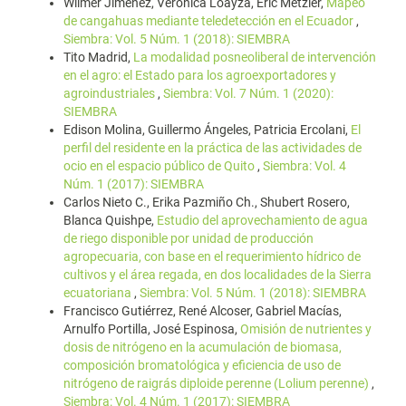
Wilmer Jiménez, Verónica Loayza, Eric Metzler,
Mapeo
de cangahuas mediante teledetección en el Ecuador
,
Siembra: Vol. 5 Núm. 1 (2018): SIEMBRA
Tito Madrid,
La modalidad posneoliberal de intervención
en el agro: el Estado para los agroexportadores y
agroindustriales
,
Siembra: Vol. 7 Núm. 1 (2020):
SIEMBRA
Edison Molina, Guillermo Ángeles, Patricia Ercolani,
El
perfil del residente en la práctica de las actividades de
ocio en el espacio público de Quito
,
Siembra: Vol. 4
Núm. 1 (2017): SIEMBRA
Carlos Nieto C., Erika Pazmiño Ch., Shubert Rosero,
Blanca Quishpe,
Estudio del aprovechamiento de agua
de riego disponible por unidad de producción
agropecuaria, con base en el requerimiento hídrico de
cultivos y el área regada, en dos localidades de la Sierra
ecuatoriana
,
Siembra: Vol. 5 Núm. 1 (2018): SIEMBRA
Francisco Gutiérrez, René Alcoser, Gabriel Macías,
Arnulfo Portilla, José Espinosa,
Omisión de nutrientes y
dosis de nitrógeno en la acumulación de biomasa,
composición bromatológica y eficiencia de uso de
nitrógeno de raigrás diploide perenne (Lolium perenne)
,
Siembra: Vol. 4 Núm. 1 (2017): SIEMBRA