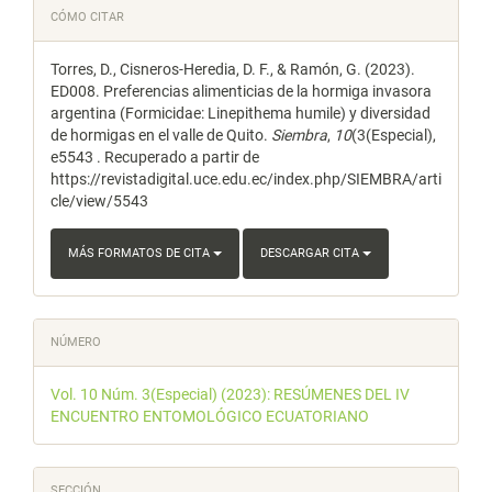
Detalles
CÓMO CITAR
del
Torres, D., Cisneros-Heredia, D. F., & Ramón, G. (2023).
artículo
ED008. Preferencias alimenticias de la hormiga invasora
argentina (Formicidae: Linepithema humile) y diversidad
de hormigas en el valle de Quito.
Siembra
,
10
(3(Especial),
e5543 . Recuperado a partir de
https://revistadigital.uce.edu.ec/index.php/SIEMBRA/arti
cle/view/5543
MÁS FORMATOS DE CITA
DESCARGAR CITA
NÚMERO
Vol. 10 Núm. 3(Especial) (2023): RESÚMENES DEL IV
ENCUENTRO ENTOMOLÓGICO ECUATORIANO
SECCIÓN