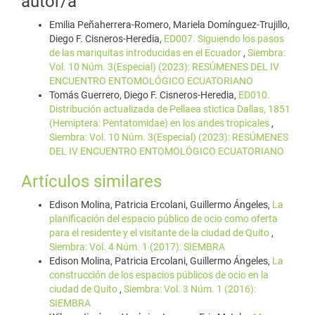
autor/a
Emilia Peñaherrera-Romero, Mariela Domínguez-Trujillo,
Diego F. Cisneros-Heredia,
ED007. Siguiendo los pasos
de las mariquitas introducidas en el Ecuador
,
Siembra:
Vol. 10 Núm. 3(Especial) (2023): RESÚMENES DEL IV
ENCUENTRO ENTOMOLÓGICO ECUATORIANO
Tomás Guerrero, Diego F. Cisneros-Heredia,
ED010.
Distribución actualizada de Pellaea stictica Dallas, 1851
(Hemiptera: Pentatomidae) en los andes tropicales
,
Siembra: Vol. 10 Núm. 3(Especial) (2023): RESÚMENES
DEL IV ENCUENTRO ENTOMOLÓGICO ECUATORIANO
Artículos similares
Edison Molina, Patricia Ercolani, Guillermo Ángeles,
La
planificación del espacio público de ocio como oferta
para el residente y el visitante de la ciudad de Quito
,
Siembra: Vol. 4 Núm. 1 (2017): SIEMBRA
Edison Molina, Patricia Ercolani, Guillermo Ángeles,
La
construcción de los espacios públicos de ocio en la
ciudad de Quito
,
Siembra: Vol. 3 Núm. 1 (2016):
SIEMBRA