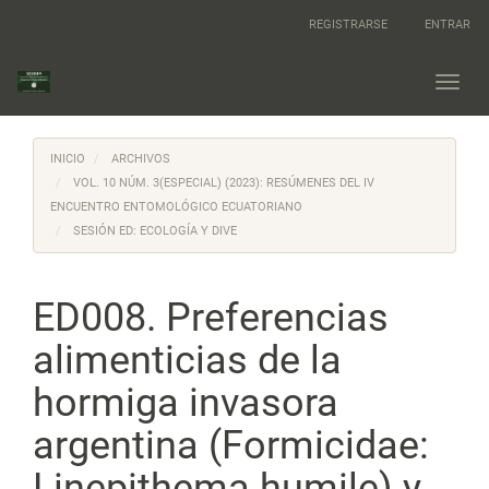
Navegación
REGISTRARSE
ENTRAR
principal
Contenido
principal
Toggl
Barra
navig
lateral
INICIO
ARCHIVOS
VOL. 10 NÚM. 3(ESPECIAL) (2023): RESÚMENES DEL IV
ENCUENTRO ENTOMOLÓGICO ECUATORIANO
SESIÓN ED: ECOLOGÍA Y DIVE
ED008. Preferencias
alimenticias de la
hormiga invasora
argentina (Formicidae:
Linepithema humile) y