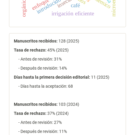
endémico
insecta
introducido
orgánico
café
irrigación eficiente
estadísticas
Manuscritos recibidos:
128 (2025)
Tasa de rechazo
:
45% (2025)
- Antes de revisión: 31%
- Después de revisión: 14%
Días hasta la primera decisión editorial:
11 (2025)
- Días hasta la aceptación: 68
Manuscritos recibidos:
103 (2024)
Tasa de rechazo
:
37% (2024)
- Antes de revisión: 27%
- Después de revisión: 11%