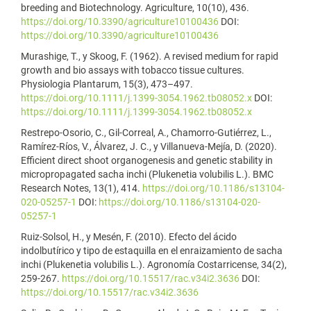
breeding and Biotechnology. Agriculture, 10(10), 436.
https://doi.org/10.3390/agriculture10100436
DOI:
https://doi.org/10.3390/agriculture10100436
Murashige, T., y Skoog, F. (1962). A revised medium for rapid
growth and bio assays with tobacco tissue cultures.
Physiologia Plantarum, 15(3), 473–497.
https://doi.org/10.1111/j.1399-3054.1962.tb08052.x
DOI:
https://doi.org/10.1111/j.1399-3054.1962.tb08052.x
Restrepo-Osorio, C., Gil-Correal, A., Chamorro-Gutiérrez, L.,
Ramírez-Ríos, V., Álvarez, J. C., y Villanueva-Mejía, D. (2020).
Efficient direct shoot organogenesis and genetic stability in
micropropagated sacha inchi (Plukenetia volubilis L.). BMC
Research Notes, 13(1), 414.
https://doi.org/10.1186/s13104-
020-05257-1
DOI:
https://doi.org/10.1186/s13104-020-
05257-1
Ruiz-Solsol, H., y Mesén, F. (2010). Efecto del ácido
indolbutírico y tipo de estaquilla en el enraizamiento de sacha
inchi (Plukenetia volubilis L.). Agronomía Costarricense, 34(2),
259-267.
https://doi.org/10.15517/rac.v34i2.3636
DOI:
https://doi.org/10.15517/rac.v34i2.3636