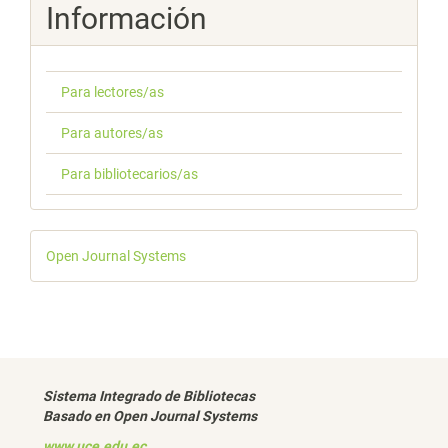
Información
Para lectores/as
Para autores/as
Para bibliotecarios/as
Desarrollado
Open Journal Systems
por
Sistema Integrado de Bibliotecas
Basado en Open Journal Systems
www.uce.edu.ec