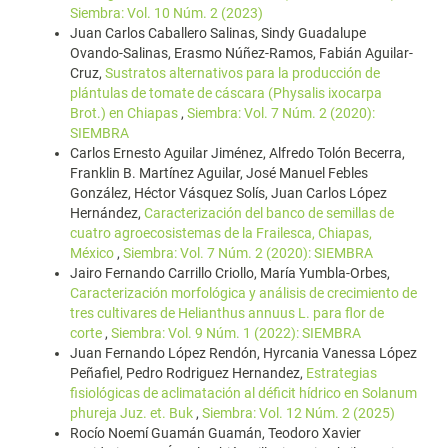
Siembra: Vol. 10 Núm. 2 (2023)
Juan Carlos Caballero Salinas, Sindy Guadalupe
Ovando-Salinas, Erasmo Núñez-Ramos, Fabián Aguilar-
Cruz,
Sustratos alternativos para la producción de
plántulas de tomate de cáscara (Physalis ixocarpa
Brot.) en Chiapas
,
Siembra: Vol. 7 Núm. 2 (2020):
SIEMBRA
Carlos Ernesto Aguilar Jiménez, Alfredo Tolón Becerra,
Franklin B. Martínez Aguilar, José Manuel Febles
González, Héctor Vásquez Solís, Juan Carlos López
Hernández,
Caracterización del banco de semillas de
cuatro agroecosistemas de la Frailesca, Chiapas,
México
,
Siembra: Vol. 7 Núm. 2 (2020): SIEMBRA
Jairo Fernando Carrillo Criollo, María Yumbla-Orbes,
Caracterización morfológica y análisis de crecimiento de
tres cultivares de Helianthus annuus L. para flor de
corte
,
Siembra: Vol. 9 Núm. 1 (2022): SIEMBRA
Juan Fernando López Rendón, Hyrcania Vanessa López
Peñafiel, Pedro Rodriguez Hernandez,
Estrategias
fisiológicas de aclimatación al déficit hídrico en Solanum
phureja Juz. et. Buk
,
Siembra: Vol. 12 Núm. 2 (2025)
Rocío Noemí Guamán Guamán, Teodoro Xavier