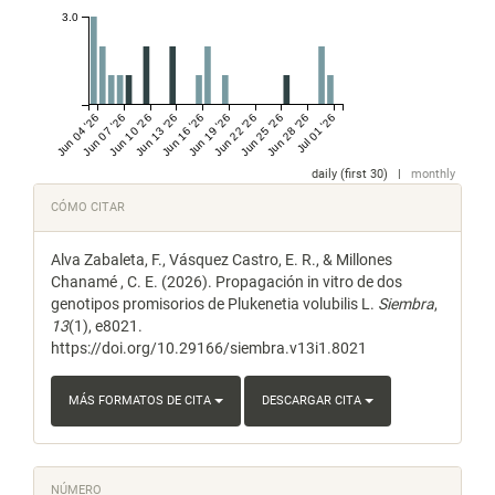
3.0
Jun 04 '26
Jun 07 '26
Jun 10 '26
Jun 13 '26
Jun 16 '26
Jun 19 '26
Jun 22 '26
Jun 25 '26
Jun 28 '26
Jul 01 '26
daily (first 30)
|
monthly
Detalles
CÓMO CITAR
del
Alva Zabaleta, F., Vásquez Castro, E. R., & Millones
artículo
Chanamé , C. E. (2026). Propagación in vitro de dos
genotipos promisorios de Plukenetia volubilis L.
Siembra
,
13
(1), e8021.
https://doi.org/10.29166/siembra.v13i1.8021
MÁS FORMATOS DE CITA
DESCARGAR CITA
NÚMERO