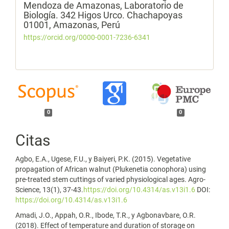
Mendoza de Amazonas, Laboratorio de
Biología. 342 Higos Urco. Chachapoyas
01001, Amazonas, Perú
https://orcid.org/0000-0001-7236-6341
0
0
Citas
Agbo, E.A., Ugese, F.U., y Baiyeri, P.K. (2015). Vegetative
propagation of African walnut (Plukenetia conophora) using
pre-treated stem cuttings of varied physiological ages. Agro-
Science, 13(1), 37-43.
https://doi.org/10.4314/as.v13i1.6
DOI:
https://doi.org/10.4314/as.v13i1.6
Amadi, J.O., Appah, O.R., Ibode, T.R., y Agbonavbare, O.R.
(2018). Effect of temperature and duration of storage on