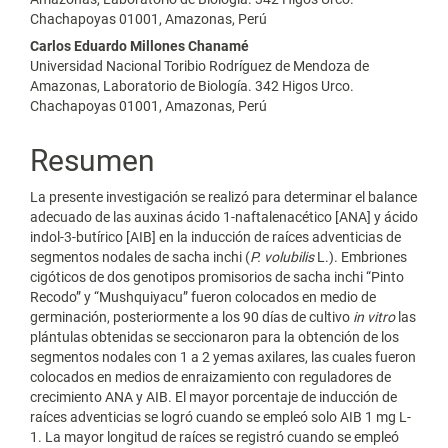
Chachapoyas 01001, Amazonas, Perú
Carlos Eduardo Millones Chanamé
Universidad Nacional Toribio Rodríguez de Mendoza de
Amazonas, Laboratorio de Biología. 342 Higos Urco.
Chachapoyas 01001, Amazonas, Perú
Resumen
La presente investigación se realizó para determinar el balance
adecuado de las auxinas ácido 1-naftalenacético [ANA] y ácido
indol-3-butírico [AIB] en la inducción de raíces adventicias de
segmentos nodales de sacha inchi (
P. volubilis
L.). Embriones
cigóticos de dos genotipos promisorios de sacha inchi “Pinto
Recodo” y “Mushquiyacu” fueron colocados en medio de
germinación, posteriormente a los 90 días de cultivo
in vitro
las
plántulas obtenidas se seccionaron para la obtención de los
segmentos nodales con 1 a 2 yemas axilares, las cuales fueron
colocados en medios de enraizamiento con reguladores de
crecimiento ANA y AIB. El mayor porcentaje de inducción de
raíces adventicias se logró cuando se empleó solo AIB 1 mg L-
1. La mayor longitud de raíces se registró cuando se empleó