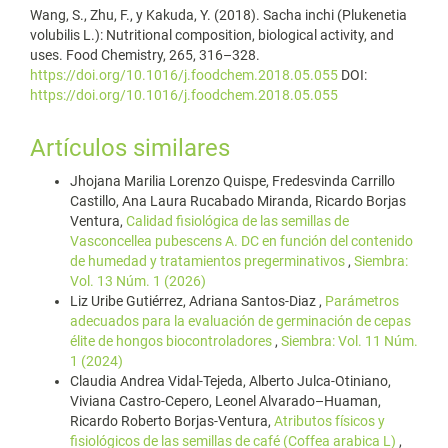
Wang, S., Zhu, F., y Kakuda, Y. (2018). Sacha inchi (Plukenetia
volubilis L.): Nutritional composition, biological activity, and
uses. Food Chemistry, 265, 316–328.
https://doi.org/10.1016/j.foodchem.2018.05.055
DOI:
https://doi.org/10.1016/j.foodchem.2018.05.055
Artículos similares
Jhojana Marilia Lorenzo Quispe, Fredesvinda Carrillo
Castillo, Ana Laura Rucabado Miranda, Ricardo Borjas
Ventura,
Calidad fisiológica de las semillas de
Vasconcellea pubescens A. DC en función del contenido
de humedad y tratamientos pregerminativos
,
Siembra:
Vol. 13 Núm. 1 (2026)
Liz Uribe Gutiérrez, Adriana Santos-Diaz ,
Parámetros
adecuados para la evaluación de germinación de cepas
élite de hongos biocontroladores
,
Siembra: Vol. 11 Núm.
1 (2024)
Claudia Andrea Vidal-Tejeda, Alberto Julca-Otiniano,
Viviana Castro-Cepero, Leonel Alvarado–Huaman,
Ricardo Roberto Borjas-Ventura,
Atributos físicos y
fisiológicos de las semillas de café (Coffea arabica L)
,