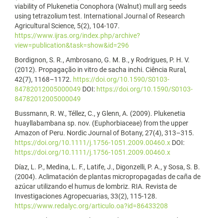
viability of Plukenetia Conophora (Walnut) mull arg seeds
using tetrazolium test. International Journal of Research
Agricultural Science, 5(2), 104-107.
https://www.ijras.org/index.php/archive?
view=publication&task=show&id=296
Bordignon, S. R., Ambrosano, G. M. B., y Rodrigues, P. H. V.
(2012). Propagação in vitro de sacha inchi. Ciência Rural,
42(7), 1168–1172.
https://doi.org/10.1590/S0103-
84782012005000049
DOI:
https://doi.org/10.1590/S0103-
84782012005000049
Bussmann, R. W., Téllez, C., y Glenn, A. (2009). Plukenetia
huayllabambana sp. nov. (Euphorbiaceae) from the upper
Amazon of Peru. Nordic Journal of Botany, 27(4), 313–315.
https://doi.org/10.1111/j.1756-1051.2009.00460.x
DOI:
https://doi.org/10.1111/j.1756-1051.2009.00460.x
Díaz, L. P., Medina, L. F., Latife, J., Digonzelli, P. A., y Sosa, S. B.
(2004). Aclimatación de plantas micropropagadas de caña de
azúcar utilizando el humus de lombriz. RIA. Revista de
Investigaciones Agropecuarias, 33(2), 115-128.
https://www.redalyc.org/articulo.oa?id=86433208