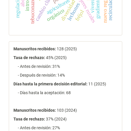
cambio climático
nuevo registro
mujeres rurales
tebuconazole
agricultores
vivero
diversidad
lechones
orgánico
fréjol
estadísticas
Manuscritos recibidos:
128 (2025)
Tasa de rechazo
:
45% (2025)
- Antes de revisión: 31%
- Después de revisión: 14%
Días hasta la primera decisión editorial:
11 (2025)
- Días hasta la aceptación: 68
Manuscritos recibidos:
103 (2024)
Tasa de rechazo
:
37% (2024)
- Antes de revisión: 27%