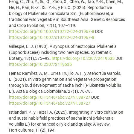
Feng, C., Zhu, Y., Su, Q., Zhou, X., Chen, W., Tao, Y.-B., Chen, M.,
He, H., Pan, B.-Z., Xu, Z.-F., y Fu, Q. (2025). Reproductive
biology of Plukenetia corniculata Sm. (Euphorbiaceae), a
traditional wild vegetable in Southeast Asia. Genetic Resources
and Crop Evolution, 72(1), 107–119.
https://doi.org/10.1007/s10722-024-01967-8
DOI:
https://doi.org/10.1007/s10722-024-01967-8
Gillespie, L. J. (1993). A synopsis of neotropical Plukenetia
(Euphorbiaceae) including two new species. Systematic
Botany, 18(1),575–92.
https://doi.org/10.2307/2419535
DOI:
https://doi.org/10.2307/2419535
Henao Ramírez, A. M., Urrea Trujillo, A. I., y Atehortúa Garcés,
L. (2021). In vitro germination and vegetative propagation
through bud development of sacha inchi (Plukenetia volubilis
L.). Acta Biológica Colombiana, 27(1), 70-78.
https://doi.org/10.15446/abc.v27n1.88727
DOI:
https://doi.org/10.15446/abc.v27n1.88727
Istiandari, P., y Faizal, A. (2025). Integrating in vitro cultivation
and sustainable field practices of sacha inchi (Plukenetia
volubilis L.) for enhanced oil yield and quality: A Review.
Horticulturae, 11(2), 194.