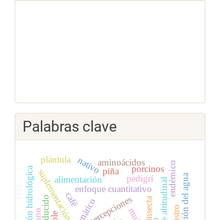
Palabras clave
plántula
nativo
aminoácidos
endémico
porcinos
regulación hidrológica
piña
suplementación
recirculación del agua
pedigrí
alimentación
gradiente altitudinal
enfoque cuantitativo
café
percepciones
introducido
insecta
abono