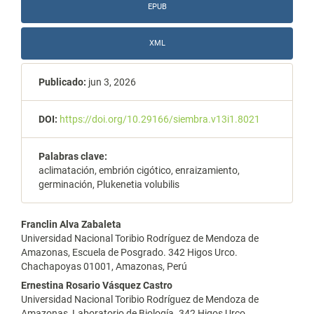
EPUB
XML
Publicado:
jun 3, 2026
DOI:
https://doi.org/10.29166/siembra.v13i1.8021
Palabras clave:
aclimatación, embrión cigótico, enraizamiento,
germinación, Plukenetia volubilis
Contenido
Franclin Alva Zabaleta
Universidad Nacional Toribio Rodríguez de Mendoza de
principal
Amazonas, Escuela de Posgrado. 342 Higos Urco.
Chachapoyas 01001, Amazonas, Perú
del
Ernestina Rosario Vásquez Castro
artículo
Universidad Nacional Toribio Rodríguez de Mendoza de
Amazonas, Laboratorio de Biología. 342 Higos Urco.