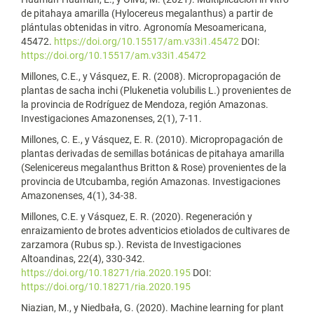
de pitahaya amarilla (Hylocereus megalanthus) a partir de
plántulas obtenidas in vitro. Agronomía Mesoamericana,
45472.
https://doi.org/10.15517/am.v33i1.45472
DOI:
https://doi.org/10.15517/am.v33i1.45472
Millones, C.E., y Vásquez, E. R. (2008). Micropropagación de
plantas de sacha inchi (Plukenetia volubilis L.) provenientes de
la provincia de Rodríguez de Mendoza, región Amazonas.
Investigaciones Amazonenses, 2(1), 7-11.
Millones, C. E., y Vásquez, E. R. (2010). Micropropagación de
plantas derivadas de semillas botánicas de pitahaya amarilla
(Selenicereus megalanthus Britton & Rose) provenientes de la
provincia de Utcubamba, región Amazonas. Investigaciones
Amazonenses, 4(1), 34-38.
Millones, C.E. y Vásquez, E. R. (2020). Regeneración y
enraizamiento de brotes adventicios etiolados de cultivares de
zarzamora (Rubus sp.). Revista de Investigaciones
Altoandinas, 22(4), 330-342.
https://doi.org/10.18271/ria.2020.195
DOI:
https://doi.org/10.18271/ria.2020.195
Niazian, M., y Niedbała, G. (2020). Machine learning for plant