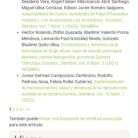
Desiderio Vera, Ángel Fabián Villavicencio Abril, Santiago
Miguel Ulloa Cortázar, Edison Javier Romero Salguero,
Adaptabilidad de cuatro variedades de fréjol (Phaseolus
vulgaris L.) en la parroquia Luz de América - Ecuador
,
Siembra: Vol. 7 Núm. 1 (2020): SIEMBRA
Hector Rolando Zhiñin Quezada, Bladimir Valentin Poma
Mendoza, Leonardo Paúl González Nivelo, Gonzalo
Bladimir Quito Ulloa,
Etnobotánica y derechos de la
naturaleza en el aja shuar: caso de estudio parroquia
Nankais, cantón Nangaritza, provincia Zamora
Chinchipe, Ecuador
,
Siembra: Vol. 8 Núm. 2 (2021):
SIEMBRA
Junior German Campozano Zambrano, Rodolfo
Pedroso Sosa, Felicia Roller Gutiérrez,
Suplementación
de micronutrientes, salud y eficiencia de la reproducción
asistida en la hembra bovina
,
Siembra: Vol. 12 Núm. 1
(2025)
1
2
3
4
>
>>
También puede
Iniciar una búsqueda de similitud avanzada
para este artículo.