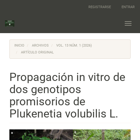
Navegación
REGISTRARSE
ENTRAR
principal
Contenido
principal
Toggl
Barra
navig
lateral
INICIO
ARCHIVOS
VOL. 13 NÚM. 1 (2026)
ARTÍCULO ORIGINAL
Propagación in vitro de
dos genotipos
promisorios de
Plukenetia volubilis L.
Barra