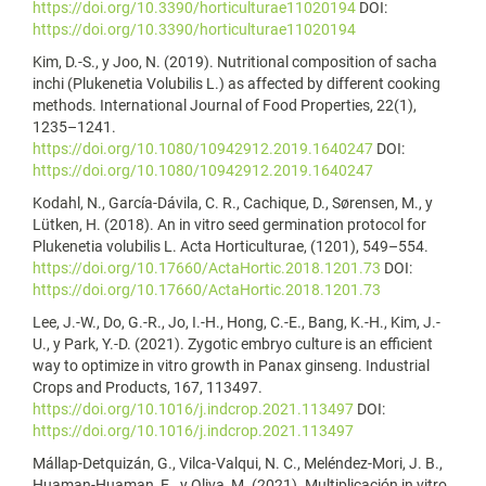
https://doi.org/10.3390/horticulturae11020194
DOI:
https://doi.org/10.3390/horticulturae11020194
Kim, D.-S., y Joo, N. (2019). Nutritional composition of sacha
inchi (Plukenetia Volubilis L.) as affected by different cooking
methods. International Journal of Food Properties, 22(1),
1235–1241.
https://doi.org/10.1080/10942912.2019.1640247
DOI:
https://doi.org/10.1080/10942912.2019.1640247
Kodahl, N., García-Dávila, C. R., Cachique, D., Sørensen, M., y
Lütken, H. (2018). An in vitro seed germination protocol for
Plukenetia volubilis L. Acta Horticulturae, (1201), 549–554.
https://doi.org/10.17660/ActaHortic.2018.1201.73
DOI:
https://doi.org/10.17660/ActaHortic.2018.1201.73
Lee, J.-W., Do, G.-R., Jo, I.-H., Hong, C.-E., Bang, K.-H., Kim, J.-
U., y Park, Y.-D. (2021). Zygotic embryo culture is an efficient
way to optimize in vitro growth in Panax ginseng. Industrial
Crops and Products, 167, 113497.
https://doi.org/10.1016/j.indcrop.2021.113497
DOI:
https://doi.org/10.1016/j.indcrop.2021.113497
Mállap-Detquizán, G., Vilca-Valqui, N. C., Meléndez-Mori, J. B.,
Huaman-Huaman, E., y Oliva, M. (2021). Multiplicación in vitro