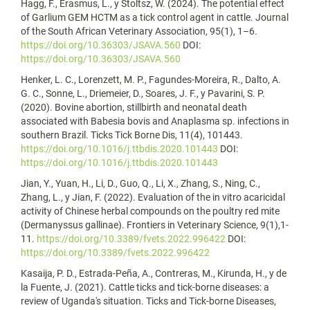
Hagg, F., Erasmus, L., y Stoltsz, W. (2024). The potential effect
of Garlium GEM HCTM as a tick control agent in cattle. Journal
of the South African Veterinary Association, 95(1), 1–6.
https://doi.org/10.36303/JSAVA.560
DOI:
https://doi.org/10.36303/JSAVA.560
Henker, L. C., Lorenzett, M. P., Fagundes-Moreira, R., Dalto, A.
G. C., Sonne, L., Driemeier, D., Soares, J. F., y Pavarini, S. P.
(2020). Bovine abortion, stillbirth and neonatal death
associated with Babesia bovis and Anaplasma sp. infections in
southern Brazil. Ticks Tick Borne Dis, 11(4), 101443.
https://doi.org/10.1016/j.ttbdis.2020.101443
DOI:
https://doi.org/10.1016/j.ttbdis.2020.101443
Jian, Y., Yuan, H., Li, D., Guo, Q., Li, X., Zhang, S., Ning, C.,
Zhang, L., y Jian, F. (2022). Evaluation of the in vitro acaricidal
activity of Chinese herbal compounds on the poultry red mite
(Dermanyssus gallinae). Frontiers in Veterinary Science, 9(1),1-
11.
https://doi.org/10.3389/fvets.2022.996422
DOI:
https://doi.org/10.3389/fvets.2022.996422
Kasaija, P. D., Estrada-Peña, A., Contreras, M., Kirunda, H., y de
la Fuente, J. (2021). Cattle ticks and tick-borne diseases: a
review of Uganda's situation. Ticks and Tick-borne Diseases,