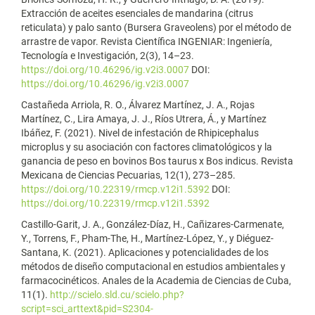
Extracción de aceites esenciales de mandarina (citrus
reticulata) y palo santo (Bursera Graveolens) por el método de
arrastre de vapor. Revista Científica INGENIAR: Ingeniería,
Tecnología e Investigación, 2(3), 14–23.
https://doi.org/10.46296/ig.v2i3.0007
DOI:
https://doi.org/10.46296/ig.v2i3.0007
Castañeda Arriola, R. O., Álvarez Martínez, J. A., Rojas
Martínez, C., Lira Amaya, J. J., Ríos Utrera, Á., y Martínez
Ibáñez, F. (2021). Nivel de infestación de Rhipicephalus
microplus y su asociación con factores climatológicos y la
ganancia de peso en bovinos Bos taurus x Bos indicus. Revista
Mexicana de Ciencias Pecuarias, 12(1), 273–285.
https://doi.org/10.22319/rmcp.v12i1.5392
DOI:
https://doi.org/10.22319/rmcp.v12i1.5392
Castillo-Garit, J. A., González-Díaz, H., Cañizares-Carmenate,
Y., Torrens, F., Pham-The, H., Martínez-López, Y., y Diéguez-
Santana, K. (2021). Aplicaciones y potencialidades de los
métodos de diseño computacional en estudios ambientales y
farmacocinéticos. Anales de la Academia de Ciencias de Cuba,
11(1).
http://scielo.sld.cu/scielo.php?
script=sci_arttext&pid=S2304-