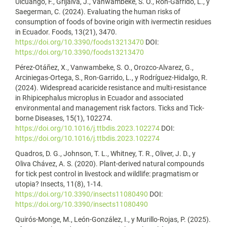
Ulcuango, F., Grijalva, J., Vanwambeke, S. O., Ron-Garrido, L., y
Saegerman, C. (2024). Evaluating the human risks of
consumption of foods of bovine origin with ivermectin residues
in Ecuador. Foods, 13(21), 3470.
https://doi.org/10.3390/foods13213470
DOI:
https://doi.org/10.3390/foods13213470
Pérez-Otáñez, X., Vanwambeke, S. O., Orozco-Alvarez, G.,
Arciniegas-Ortega, S., Ron-Garrido, L., y Rodríguez-Hidalgo, R.
(2024). Widespread acaricide resistance and multi-resistance
in Rhipicephalus microplus in Ecuador and associated
environmental and management risk factors. Ticks and Tick-
borne Diseases, 15(1), 102274.
https://doi.org/10.1016/j.ttbdis.2023.102274
DOI:
https://doi.org/10.1016/j.ttbdis.2023.102274
Quadros, D. G., Johnson, T. L., Whitney, T. R., Oliver, J. D., y
Oliva Chávez, A. S. (2020). Plant-derived natural compounds
for tick pest control in livestock and wildlife: pragmatism or
utopia? Insects, 11(8), 1-14.
https://doi.org/10.3390/insects11080490
DOI:
https://doi.org/10.3390/insects11080490
Quirós-Monge, M., León-González, I., y Murillo-Rojas, P. (2025).