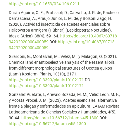
https://doi.org/10.1653/024.106.0211
Durán Aguirre, C. E., Pratissoli, D., Carvalho, J. R. de, Pacheco
Damascena, A., Araujo Junior, L. M. de, y Bolsoni Zago, H.
(2020). Actividad insecticida de aceites esenciales sobre
Helicoverpa armígera (Hübner) (Lepidoptera: Noctuidae).
Idesia (Arica), 38(4), 59–64.
https://doi.org/10.4067/S0718-
34292020000400059
DOI:
https://doi.org/10.4067/S0718-
34292020000400059
Gilardoni, G., Montalván, M., Vélez, M., y Malagón, O. (2021).
Chemical and enantioselective analysis of the essential oils
from different morphological structures of Ocotea quixos
(Lam.) Kosterm. Plants, 10(10), 2171.
https://doi.org/10.3390/plants10102171
DOI:
https://doi.org/10.3390/plants10102171
González Puetate, I., Arévalo Bozada, M. M., Vélez León, M. F.,
y Acosta Prócel, J. M. (2023). Aceites esenciales, alternativa
frente a plagas y enfermedades en apicultura. LATAM Revista
Latinoamericana de Ciencias Sociales y Humanidades, 4(5),
30-44.
https://doi.org/10.56712/latam.v4i5.1300
DOI:
https://doi.org/10.56712/latam.v4i5.1300