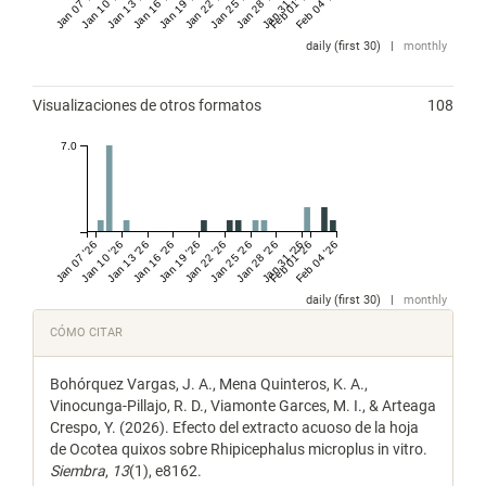
Jan 07 '26
Jan 10 '26
Jan 13 '26
Jan 16 '26
Jan 19 '26
Jan 22 '26
Jan 25 '26
Jan 28 '26
Jan 31 '26
Feb 01 '26
Feb 04 '26
daily (first 30)
|
monthly
Visualizaciones de otros formatos
108
7.0
Jan 07 '26
Jan 10 '26
Jan 13 '26
Jan 16 '26
Jan 19 '26
Jan 22 '26
Jan 25 '26
Jan 28 '26
Jan 31 '26
Feb 01 '26
Feb 04 '26
daily (first 30)
|
monthly
Detalles
CÓMO CITAR
del
Bohórquez Vargas, J. A., Mena Quinteros, K. A.,
artículo
Vinocunga-Pillajo, R. D., Viamonte Garces, M. I., & Arteaga
Crespo, Y. (2026). Efecto del extracto acuoso de la hoja
de Ocotea quixos sobre Rhipicephalus microplus in vitro.
Siembra
,
13
(1), e8162.