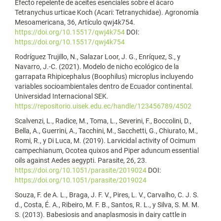
Efecto repelente de aceites esenciales sobre el ácaro
Tetranychus urticae Koch (Acari: Tetranychidae). Agronomía
Mesoamericana, 36, Artículo qwj4k754.
https://doi.org/10.15517/qwj4k754
DOI:
https://doi.org/10.15517/qwj4k754
Rodríguez Trujillo, N., Salazar Loor, J. G., Enríquez, S., y
Navarro, J.-C. (2021). Modelo de nicho ecológico de la
garrapata Rhipicephalus (Boophilus) microplus incluyendo
variables socioambientales dentro de Ecuador continental.
Universidad Internacional SEK.
https://repositorio.uisek.edu.ec/handle/123456789/4502
Scalvenzi, L., Radice, M., Toma, L., Severini, F., Boccolini, D.,
Bella, A., Guerrini, A., Tacchini, M., Sacchetti, G., Chiurato, M.,
Romi, R., y Di Luca, M. (2019). Larvicidal activity of Ocimum
campechianum, Ocotea quixos and Piper aduncum essential
oils against Aedes aegypti. Parasite, 26, 23.
https://doi.org/10.1051/parasite/2019024
DOI:
https://doi.org/10.1051/parasite/2019024
Souza, F. de A. L., Braga, J. F. V., Pires, L. V., Carvalho, C. J. S.
d., Costa, É. A., Ribeiro, M. F. B., Santos, R. L., y Silva, S. M. M.
S. (2013). Babesiosis and anaplasmosis in dairy cattle in