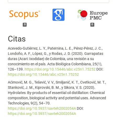
0
0
Citas
Acevedo-Gutiérrez, L. Y., Paternina, L. E., Pérez-Pérez, J. C.,
Londoño, A. F., López, G., y Rodas, J. D. (2020). Garrapatas
duras (Acari: Ixodidae) de Colombia, una revisión a su
conocimiento en el país. Acta Biológica Colombiana, 25(1),
126–139.
https://doi.org/10.15446/abc.v25n1.75252
DOI:
https://doi.org/10.15446/abc.v25n1.75252
Aćimović, M. G., Tešević, V. V., Smiljanić, K. T., Cvetković, M. T.,
Stanković, J. M., Kiprovski, B. M., y Sikora, V. S. (2020).
Hydrolates: By-products of essential oil distillation: Chemical
composition, biological activity and potential uses. Advanced
Technologies, 9(2), 54–70.
https://doi.org/10.5937/savteh2002054A
DOI:
https://doi.org/10.5937/savteh2002054A