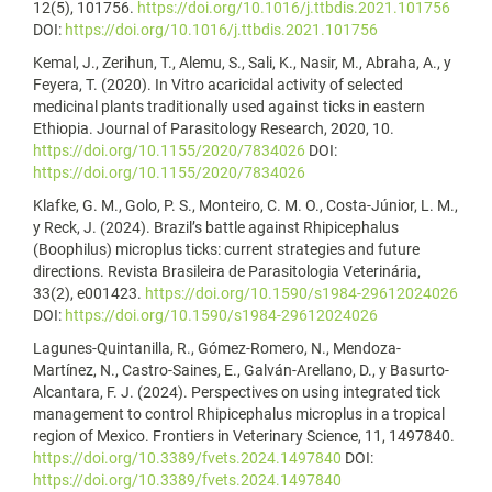
12(5), 101756.
https://doi.org/10.1016/j.ttbdis.2021.101756
DOI:
https://doi.org/10.1016/j.ttbdis.2021.101756
Kemal, J., Zerihun, T., Alemu, S., Sali, K., Nasir, M., Abraha, A., y
Feyera, T. (2020). In Vitro acaricidal activity of selected
medicinal plants traditionally used against ticks in eastern
Ethiopia. Journal of Parasitology Research, 2020, 10.
https://doi.org/10.1155/2020/7834026
DOI:
https://doi.org/10.1155/2020/7834026
Klafke, G. M., Golo, P. S., Monteiro, C. M. O., Costa-Júnior, L. M.,
y Reck, J. (2024). Brazil’s battle against Rhipicephalus
(Boophilus) microplus ticks: current strategies and future
directions. Revista Brasileira de Parasitologia Veterinária,
33(2), e001423.
https://doi.org/10.1590/s1984-29612024026
DOI:
https://doi.org/10.1590/s1984-29612024026
Lagunes-Quintanilla, R., Gómez-Romero, N., Mendoza-
Martínez, N., Castro-Saines, E., Galván-Arellano, D., y Basurto-
Alcantara, F. J. (2024). Perspectives on using integrated tick
management to control Rhipicephalus microplus in a tropical
region of Mexico. Frontiers in Veterinary Science, 11, 1497840.
https://doi.org/10.3389/fvets.2024.1497840
DOI:
https://doi.org/10.3389/fvets.2024.1497840