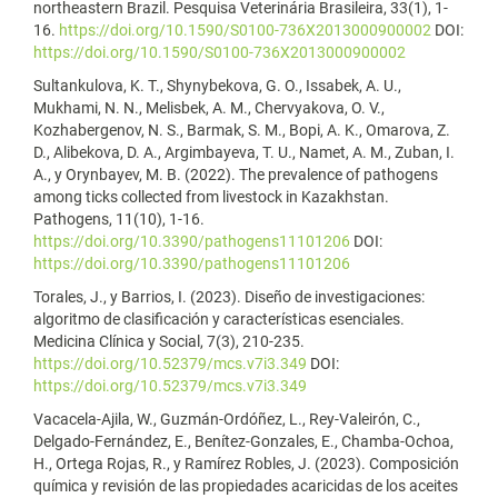
northeastern Brazil. Pesquisa Veterinária Brasileira, 33(1), 1-
16.
https://doi.org/10.1590/S0100-736X2013000900002
DOI:
https://doi.org/10.1590/S0100-736X2013000900002
Sultankulova, K. T., Shynybekova, G. O., Issabek, A. U.,
Mukhami, N. N., Melisbek, A. M., Chervyakova, O. V.,
Kozhabergenov, N. S., Barmak, S. M., Bopi, A. K., Omarova, Z.
D., Alibekova, D. A., Argimbayeva, T. U., Namet, A. M., Zuban, I.
A., y Orynbayev, M. B. (2022). The prevalence of pathogens
among ticks collected from livestock in Kazakhstan.
Pathogens, 11(10), 1-16.
https://doi.org/10.3390/pathogens11101206
DOI:
https://doi.org/10.3390/pathogens11101206
Torales, J., y Barrios, I. (2023). Diseño de investigaciones:
algoritmo de clasificación y características esenciales.
Medicina Clínica y Social, 7(3), 210-235.
https://doi.org/10.52379/mcs.v7i3.349
DOI:
https://doi.org/10.52379/mcs.v7i3.349
Vacacela-Ajila, W., Guzmán-Ordóñez, L., Rey-Valeirón, C.,
Delgado-Fernández, E., Benítez-Gonzales, E., Chamba-Ochoa,
H., Ortega Rojas, R., y Ramírez Robles, J. (2023). Composición
química y revisión de las propiedades acaricidas de los aceites