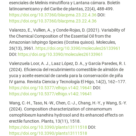
esenciales de Melinis minutiflora y Lantana cámara. Boletín
latinoamericano y del Caribe de plantas, 22(4), 488-499.
https://doi.org/10.37360/blacpma.23.22.4.36
DOI:
https://doi.org/10.37360/blacpma.23.22.4.36
Valarezo, E., Vullien, A., y Conde-Rojas, D. (2021). Variability of
the Chemical Composition of the Essential Oil from the
Amazonian Ishpingo Species (Ocotea quixos). Molecules,
26(13), 3961.
https://doi.org/10.3390/molecules26133961
DOI:
https://doi.org/10.3390/molecules26133961
Valenzuela Loor, A. J., Laaz López, D. A., y García Paredes, R. I.
(2024). Eficiencia del recubrimiento comestible de almidón de
yuca y aceite esencial de canela para la conservación de piña
IV gama. Revista Ciencia y Tecnología El Higo, 14(2), 162–177.
https://doi.org/10.5377/elhigo.v14i2.19641
DOI:
https://doi.org/10.5377/elhigo.v14i2.19641
Wang, C.-H., Taso, N.-W., Chen, C.-J., Chang, H.-Y., y Wang, S.-Y.
(2024). Composition characterization of cinnamomum
osmophloeum kanehira hydrosol and its enhanced effects on
erectile function. Plants, 13(11), 1518.
https://doi.org/10.3390/plants13111518
DOI:
https://doi.org/10.3390/plants13111518