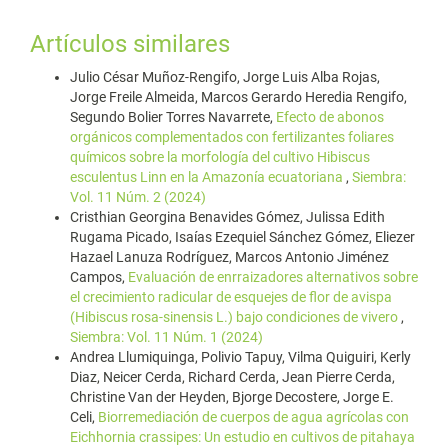
Artículos similares
Julio César Muñoz-Rengifo, Jorge Luis Alba Rojas,
Jorge Freile Almeida, Marcos Gerardo Heredia Rengifo,
Segundo Bolier Torres Navarrete,
Efecto de abonos
orgánicos complementados con fertilizantes foliares
químicos sobre la morfología del cultivo Hibiscus
esculentus Linn en la Amazonía ecuatoriana
,
Siembra:
Vol. 11 Núm. 2 (2024)
Cristhian Georgina Benavides Gómez, Julissa Edith
Rugama Picado, Isaías Ezequiel Sánchez Gómez, Eliezer
Hazael Lanuza Rodríguez, Marcos Antonio Jiménez
Campos,
Evaluación de enrraizadores alternativos sobre
el crecimiento radicular de esquejes de flor de avispa
(Hibiscus rosa-sinensis L.) bajo condiciones de vivero
,
Siembra: Vol. 11 Núm. 1 (2024)
Andrea Llumiquinga, Polivio Tapuy, Vilma Quiguiri, Kerly
Diaz, Neicer Cerda, Richard Cerda, Jean Pierre Cerda,
Christine Van der Heyden, Bjorge Decostere, Jorge E.
Celi,
Biorremediación de cuerpos de agua agrícolas con
Eichhornia crassipes: Un estudio en cultivos de pitahaya