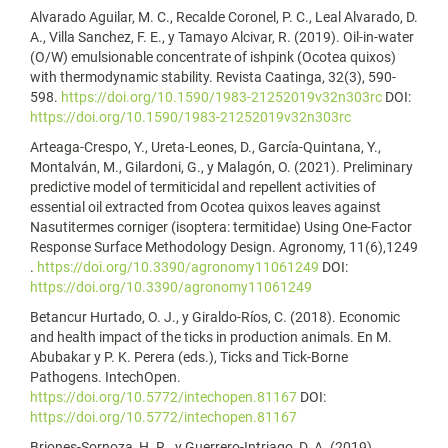
Alvarado Aguilar, M. C., Recalde Coronel, P. C., Leal Alvarado, D.
A., Villa Sanchez, F. E., y Tamayo Alcivar, R. (2019). Oil-in-water
(O/W) emulsionable concentrate of ishpink (Ocotea quixos)
with thermodynamic stability. Revista Caatinga, 32(3), 590-
598.
https://doi.org/10.1590/1983-21252019v32n303rc
DOI:
https://doi.org/10.1590/1983-21252019v32n303rc
Arteaga-Crespo, Y., Ureta-Leones, D., García-Quintana, Y.,
Montalván, M., Gilardoni, G., y Malagón, O. (2021). Preliminary
predictive model of termiticidal and repellent activities of
essential oil extracted from Ocotea quixos leaves against
Nasutitermes corniger (isoptera: termitidae) Using One-Factor
Response Surface Methodology Design. Agronomy, 11(6),1249
.
https://doi.org/10.3390/agronomy11061249
DOI:
https://doi.org/10.3390/agronomy11061249
Betancur Hurtado, O. J., y Giraldo-Ríos, C. (2018). Economic
and health impact of the ticks in production animals. En M.
Abubakar y P. K. Perera (eds.), Ticks and Tick-Borne
Pathogens. IntechOpen.
https://doi.org/10.5772/intechopen.81167
DOI:
https://doi.org/10.5772/intechopen.81167
Briones-Sornoza, H. R., y Guerrero-Intriago, D. A. (2019).