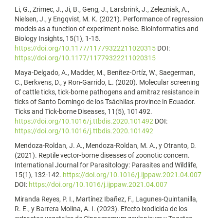
Li, G., Zrimec, J., Ji, B., Geng, J., Larsbrink, J., Zelezniak, A.,
Nielsen, J., y Engqvist, M. K. (2021). Performance of regression
models as a function of experiment noise. Bioinformatics and
Biology Insights, 15(1), 1-15.
https://doi.org/10.1177/11779322211020315
DOI:
https://doi.org/10.1177/11779322211020315
Maya-Delgado, A., Madder, M., Benítez-Ortíz, W., Saegerman,
C., Berkvens, D., y Ron-Garrido, L. (2020). Molecular screening
of cattle ticks, tick-borne pathogens and amitraz resistance in
ticks of Santo Domingo de los Tsáchilas province in Ecuador.
Ticks and Tick-borne Diseases, 11(5), 101492.
https://doi.org/10.1016/j.ttbdis.2020.101492
DOI:
https://doi.org/10.1016/j.ttbdis.2020.101492
Mendoza-Roldan, J. A., Mendoza-Roldan, M. A., y Otranto, D.
(2021). Reptile vector-borne diseases of zoonotic concern.
International Journal for Parasitology: Parasites and Wildlife,
15(1), 132-142.
https://doi.org/10.1016/j.ijppaw.2021.04.007
DOI:
https://doi.org/10.1016/j.ijppaw.2021.04.007
Miranda Reyes, P. I., Martínez Ibañez, F., Lagunes-Quintanilla,
R. E., y Barrera Molina, A. I. (2023). Efecto ixodicida de los