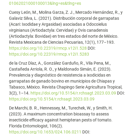
01062021000100013&lng=es&tlng=es
Cuesy León, M., Molina Garza, Z. J., Mercado Hernández, R., y
Galaviz Silva, L. (2021). Distribución corporal de garrapatas
(Acari: Ixodidae y Argasidae) asociadas a Odocoielus
virginianus (Artiodactyla: Cervidae) y Ovis canadensis
(Artiodactyla: Bovidae) en tres estados del norte de México.
Revista Mexicana de Ciencias Pecuarias, 12(1), 177–193.
https://doi.org/10.22319/rmcp.v12i1.528
DOI:
https://doi.org/10.22319/rmcp.v12i1.5283
de la Cruz Díaz, A., González Garduño, R., Vila Pena, M.,
Castañeda Arriola, R. O., y Maldonado Simán, E. (2023).
Prevalencia y diagnóstico de resistencia a ixodicidas en
garrapatas de ganado bovino en municipios de Chiapas y
Tabasco, México. Revista Chapingo Serie Agricultura Tropical,
3(2), 1–14.
https://doi.org/10.5154/r.rchsagt.2023.03.09
DOI:
https://doi.org/10.5154/r.rchsagt.2023.03.09
De Marchi, B. R., Hennessey, M., Turechek, W., y Smith, H.
(2023). A maximum concentration bioassay to assess
insecticide efficacy against hemipteran pests of tomato.
Florida Entomologist, 106(2).
https://doi.org/10.1653/024.106.0211
DOI: