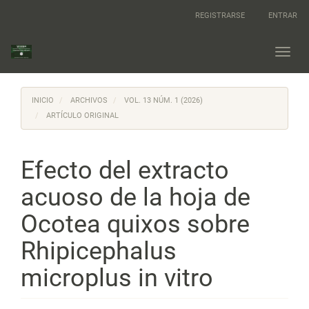
Navegación
REGISTRARSE
ENTRAR
principal
Contenido
principal
Toggl
Barra
navig
lateral
INICIO
ARCHIVOS
VOL. 13 NÚM. 1 (2026)
ARTÍCULO ORIGINAL
Efecto del extracto
acuoso de la hoja de
Ocotea quixos sobre
Rhipicephalus
microplus in vitro