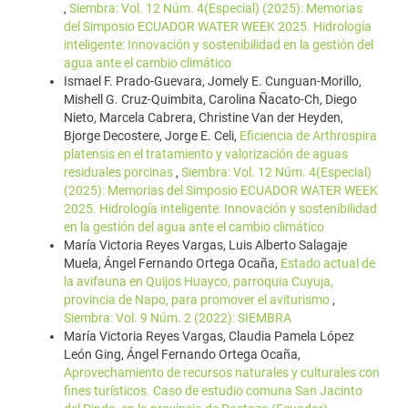
,
Siembra: Vol. 12 Núm. 4(Especial) (2025): Memorias
del Simposio ECUADOR WATER WEEK 2025. Hidrología
inteligente: Innovación y sostenibilidad en la gestión del
agua ante el cambio climático
Ismael F. Prado-Guevara, Jomely E. Cunguan-Morillo,
Mishell G. Cruz-Quimbita, Carolina Ñacato-Ch, Diego
Nieto, Marcela Cabrera, Christine Van der Heyden,
Bjorge Decostere, Jorge E. Celi,
Eficiencia de Arthrospira
platensis en el tratamiento y valorización de aguas
residuales porcinas
,
Siembra: Vol. 12 Núm. 4(Especial)
(2025): Memorias del Simposio ECUADOR WATER WEEK
2025. Hidrología inteligente: Innovación y sostenibilidad
en la gestión del agua ante el cambio climático
María Victoria Reyes Vargas, Luis Alberto Salagaje
Muela, Ángel Fernando Ortega Ocaña,
Estado actual de
la avifauna en Quijos Huayco, parroquia Cuyuja,
provincia de Napo, para promover el aviturismo
,
Siembra: Vol. 9 Núm. 2 (2022): SIEMBRA
María Victoria Reyes Vargas, Claudia Pamela López
León Ging, Ángel Fernando Ortega Ocaña,
Aprovechamiento de recursos naturales y culturales con
fines turísticos. Caso de estudio comuna San Jacinto