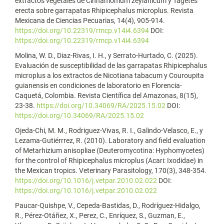
extractos vegetales de Cinnamomum zeylanicum y Tagetes
erecta sobre garrapatas Rhipicephalus microplus. Revista
Mexicana de Ciencias Pecuarias, 14(4), 905-914.
https://doi.org/10.22319/rmcp.v14i4.6394
DOI:
https://doi.org/10.22319/rmcp.v14i4.6394
Molina, W. D., Diaz-Rivas, I. H., y Serrato-Hurtado, C. (2025).
Evaluación de susceptibilidad de las garrapatas Rhipicephalus
microplus a los extractos de Nicotiana tabacum y Couroupita
guianensis en condiciones de laboratorio en Florencia-
Caquetá, Colombia. Revista Científica del Amazonas, 8(15),
23-38.
https://doi.org/10.34069/RA/2025.15.02
DOI:
https://doi.org/10.34069/RA/2025.15.02
Ojeda-Chi, M. M., Rodriguez-Vivas, R. I., Galindo-Velasco, E., y
Lezama-Gutiérrrez, R. (2010). Laboratory and field evaluation
of Metarhizium anisopliae (Deuteromycotina: Hyphomycetes)
for the control of Rhipicephalus microplus (Acari: Ixodidae) in
the Mexican tropics. Veterinary Parasitology, 170(3), 348-354.
https://doi.org/10.1016/j.vetpar.2010.02.022
DOI:
https://doi.org/10.1016/j.vetpar.2010.02.022
Paucar-Quishpe, V., Cepeda-Bastidas, D., Rodríguez-Hidalgo,
R., Pérez-Otáñez, X., Perez, C., Enríquez, S., Guzman, E.,