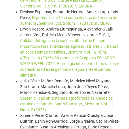
del Pindo, en la provincia de Pastaza (Ecuador)
,
Siembra: Vol. 6 Núm. 1 (2019): SIEMBRA
Denisse Espinosa, Fernando Herrera, Ángela Lapo, Luis
Pérez,
El potencial de Tena como destino de turismo de
aventura
,
Siembra: Vol. 2 Núm. 1 (2015): SIEMBRA
Bryan Rosero, Andrea Llumiquinga, Alexander Gualli,
Jeroen Vos, Patricio Mena-Vásconez, Jorge E. Celi,
Calidad del agua en la cuenca alta del río Pisque:
Impactos de las actividades agroindustriales y urbanas
en ecosistemas sensibles
,
Siembra: Vol. 12 Núm.
4(Especial) (2025): Memorias del Simposio ECUADOR
WATER WEEK 2025. Hidrología inteligente: Innovación y
sostenibilidad en la gestión del agua ante el cambio
climático
Julio César Muñoz-Rengifo, Madelyn Nicol Moyano
Zambrano, Marcelo Luna, Juan José Reyes Pérez,
Marco Heredia-R, Segundo Bolier Torres Navarrete,
Sostenibilidad en sistemas agroforestales: Casos de
estudio del Cantón Santo Domingo
,
Siembra: Vol. 12
Núm. 2 (2025)
Ximena Pérez-Otáñez, Valeria Paucar-Quishpe, José
Buitrón, Lenin Ron-Garrido, Jorge Grijalva, Cecilia Pérez-
Escalante, Susana Arciniegas-Ortega, Darío Cepeda-