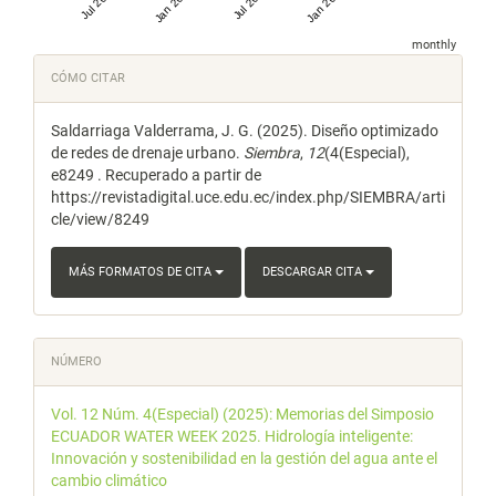
Jul 2025
Jan 2026
Jul 2026
Jan 2027
monthly
Detalles
CÓMO CITAR
del
Saldarriaga Valderrama, J. G. (2025). Diseño optimizado
artículo
de redes de drenaje urbano.
Siembra
,
12
(4(Especial),
e8249 . Recuperado a partir de
https://revistadigital.uce.edu.ec/index.php/SIEMBRA/arti
cle/view/8249
MÁS FORMATOS DE CITA
DESCARGAR CITA
NÚMERO
Vol. 12 Núm. 4(Especial) (2025): Memorias del Simposio
ECUADOR WATER WEEK 2025. Hidrología inteligente:
Innovación y sostenibilidad en la gestión del agua ante el
cambio climático