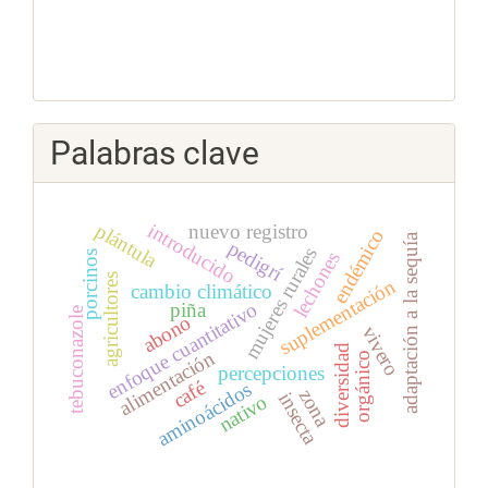
Palabras clave
plántula
introducido
nuevo registro
endémico
adaptación a la sequía
pedigrí
mujeres rurales
lechones
porcinos
agricultores
suplementación
cambio climático
piña
enfoque cuantitativo
tebuconazole
abono
vivero
diversidad
alimentación
orgánico
percepciones
café
aminoácidos
zona
insecta
nativo