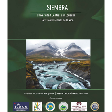
lateral
del
artículo