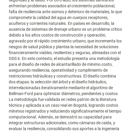
seguridad y la salud. Por otro lado, los sistemas sanitarios
enfrentan problemas asociados al crecimiento poblacional,
falta de resiliencia ante sismos y deterioro de materiales, lo que
compromete la calidad del agua en cuerpos receptores,
acuíferos y corrientes naturales. En países en desarrollo, la
ausencia de sistemas de drenaje urbano es un problema crítico
debido a los altos costos de construcción y operación,
agravado por el rápido crecimiento urbano, que incrementa los
riesgos de salud pública y plantea la necesidad de soluciones
financieramente viables, resilientes y seguras, alineadas con el
ODS 6. En este contexto, el estudio presenta una metodología
para el diseño de redes de alcantarillado de mínimo costo,
asegurando resiliencia, operatividad y cumplimiento de
restricciones hidráulicas y constructivas. El diseño combina
dos etapas: la selección del árbol y el diseño hidráulico,
interrelacionadas iterativamente mediante el algoritmo de
Bellman-Ford para optimizar diámetros, pendientes y costos.
La metodología fue validada en redes patrón de la literatura
técnica y aplicada a un caso real en Bogotá, logrando costos
mínimos registrados y reduciendo significativamente el tiempo
computacional. Además, se demostró su capacidad para
integrar estructuras adicionales, como cámaras de caída, y
evaluar la resiliencia, consolidando sus aportes a la ingeniería