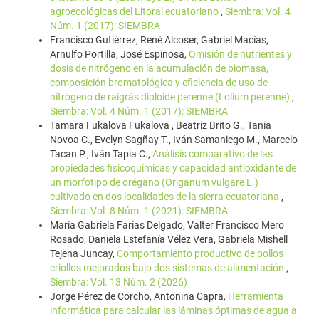
agroecológicas del Litoral ecuatoriano
,
Siembra: Vol. 4
Núm. 1 (2017): SIEMBRA
Francisco Gutiérrez, René Alcoser, Gabriel Macías,
Arnulfo Portilla, José Espinosa,
Omisión de nutrientes y
dosis de nitrógeno en la acumulación de biomasa,
composición bromatológica y eficiencia de uso de
nitrógeno de raigrás diploide perenne (Lolium perenne)
,
Siembra: Vol. 4 Núm. 1 (2017): SIEMBRA
Tamara Fukalova Fukalova , Beatriz Brito G., Tania
Novoa C., Evelyn Sagñay T., Iván Samaniego M., Marcelo
Tacan P., Iván Tapia C.,
Análisis comparativo de las
propiedades fisicoquímicas y capacidad antioxidante de
un morfotipo de orégano (Origanum vulgare L.)
cultivado en dos localidades de la sierra ecuatoriana
,
Siembra: Vol. 8 Núm. 1 (2021): SIEMBRA
María Gabriela Farías Delgado, Valter Francisco Mero
Rosado, Daniela Estefanía Vélez Vera, Gabriela Mishell
Tejena Juncay,
Comportamiento productivo de pollos
criollos mejorados bajo dos sistemas de alimentación
,
Siembra: Vol. 13 Núm. 2 (2026)
Jorge Pérez de Corcho, Antonina Capra,
Herramienta
informática para calcular las láminas óptimas de agua a