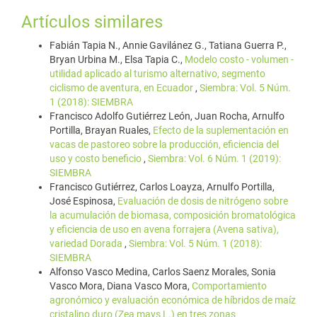
Artículos similares
Fabián Tapia N., Annie Gavilánez G., Tatiana Guerra P.,
Bryan Urbina M., Elsa Tapia C.,
Modelo costo - volumen -
utilidad aplicado al turismo alternativo, segmento
ciclismo de aventura, en Ecuador
,
Siembra: Vol. 5 Núm.
1 (2018): SIEMBRA
Francisco Adolfo Gutiérrez León, Juan Rocha, Arnulfo
Portilla, Brayan Ruales,
Efecto de la suplementación en
vacas de pastoreo sobre la producción, eficiencia del
uso y costo beneficio
,
Siembra: Vol. 6 Núm. 1 (2019):
SIEMBRA
Francisco Gutiérrez, Carlos Loayza, Arnulfo Portilla,
José Espinosa,
Evaluación de dosis de nitrógeno sobre
la acumulación de biomasa, composición bromatológica
y eficiencia de uso en avena forrajera (Avena sativa),
variedad Dorada
,
Siembra: Vol. 5 Núm. 1 (2018):
SIEMBRA
Alfonso Vasco Medina, Carlos Saenz Morales, Sonia
Vasco Mora, Diana Vasco Mora,
Comportamiento
agronómico y evaluación económica de híbridos de maíz
cristalino duro (Zea mays L.) en tres zonas