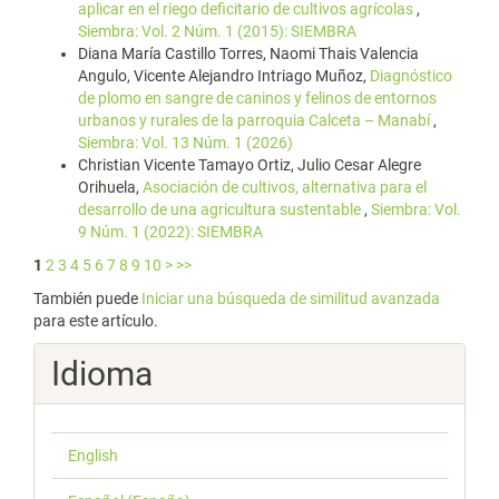
aplicar en el riego deficitario de cultivos agrícolas
,
Siembra: Vol. 2 Núm. 1 (2015): SIEMBRA
Diana María Castillo Torres, Naomi Thais Valencia
Angulo, Vicente Alejandro Intriago Muñoz,
Diagnóstico
de plomo en sangre de caninos y felinos de entornos
urbanos y rurales de la parroquia Calceta – Manabí
,
Siembra: Vol. 13 Núm. 1 (2026)
Christian Vicente Tamayo Ortiz, Julio Cesar Alegre
Orihuela,
Asociación de cultivos, alternativa para el
desarrollo de una agricultura sustentable
,
Siembra: Vol.
9 Núm. 1 (2022): SIEMBRA
1
2
3
4
5
6
7
8
9
10
>
>>
También puede
Iniciar una búsqueda de similitud avanzada
para este artículo.
Idioma
English