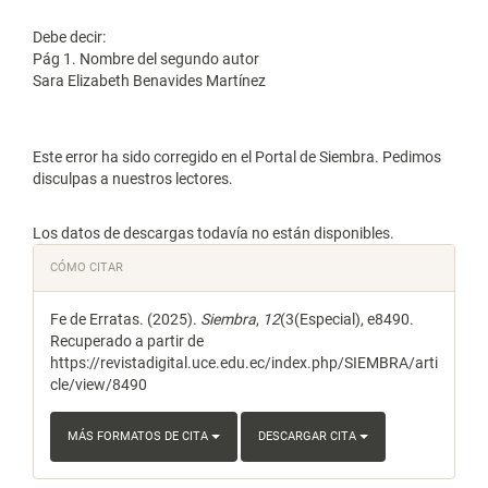
Debe decir:
Pág 1. Nombre del segundo autor
Sara Elizabeth Benavides Martínez
Este error ha sido corregido en el Portal de Siembra. Pedimos
disculpas a nuestros lectores.
Descargas
Los datos de descargas todavía no están disponibles.
Detalles
CÓMO CITAR
del
Fe de Erratas. (2025).
Siembra
,
12
(3(Especial), e8490.
artículo
Recuperado a partir de
https://revistadigital.uce.edu.ec/index.php/SIEMBRA/arti
cle/view/8490
MÁS FORMATOS DE CITA
DESCARGAR CITA