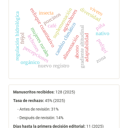
vivero
diversidad
suplementación
enfoque cuantitativo
agricultores
insecta
regulación hidrológica
porcinos
piña
cambio climático
café
gradiente altitudinal
mujeres rurales
nativo
fréjol
adaptabilidad
lechones
alimentación
pedigrí
percepciones
abono
zona
orgánico
nuevo registro
estadísticas
Manuscritos recibidos:
128 (2025)
Tasa de rechazo
:
45% (2025)
- Antes de revisión: 31%
- Después de revisión: 14%
Días hasta la primera decisión editorial:
11 (2025)