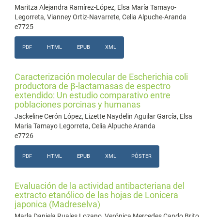
Maritza Alejandra Ramírez-López, Elsa María Tamayo-
Legorreta, Vianney Ortiz-Navarrete, Celia Alpuche-Aranda
e7725
PDF
HTML
EPUB
XML
Caracterización molecular de Escherichia coli
productora de β-lactamasas de espectro
extendido: Un estudio comparativo entre
poblaciones porcinas y humanas
Jackeline Cerón López, Lizette Naydelin Aguilar García, Elsa
Maria Tamayo Legorreta, Celia Alpuche Aranda
e7726
PDF
HTML
EPUB
XML
PÓSTER
Evaluación de la actividad antibacteriana del
extracto etanólico de las hojas de Lonicera
japonica (Madreselva)
Marla Daniela Ruales Lozano, Verónica Mercedes Cando Brito