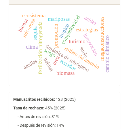
ecosistema
competitividad
acidez
mariposas
megaconstrucciones
micorriza
bioma
fertilización nitrogenada
trópico
promoción
sequía
estrategias
innovación
cambio climático
turismo
dinámica de nitrógeno
clima
sulfato de amonio
suelo
sorgo
urea
hábitat
arcillas
ecuador
biomasa
estadísticas
Manuscritos recibidos:
128 (2025)
Tasa de rechazo
:
45% (2025)
- Antes de revisión: 31%
- Después de revisión: 14%