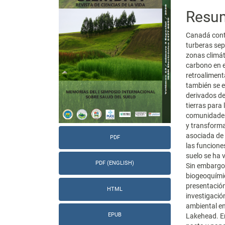
del
del
Resu
artículo
artícu
Canadá conti
turberas sep
zonas climát
carbono en e
retroaliment
también se e
derivados de 
tierras para 
comunidades
y transforma
asociada de 
PDF
las funcione
suelo se ha 
PDF (ENGLISH)
Sin embargo,
biogeoquímic
presentación
HTML
investigació
ambiental en
EPUB
Lakehead. En 