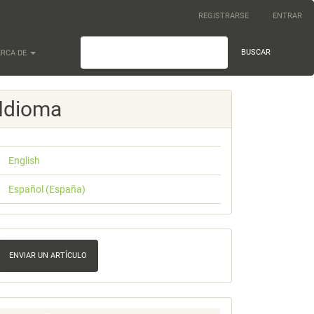
REGISTRARSE
ENTRAR
BUSCAR
ERCA DE
Idioma
English
Español (España)
nviar
n
ENVIAR UN ARTÍCULO
rtículo