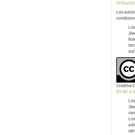
Atribució
Los autor
condicion
Los
Si
lic
ter
aut
Creative
BY-NC 4.0
Los
Si
can
Los
adi
obr