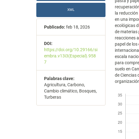
pasta y papel
recuperación 
XML
la reducción
en una impor
ecológicas d
Publicado:
feb 18, 2026
de materias 
reacciones a
DOI:
papel de los
https://doi.org/10.29166/si
internaciona
embra.v13i3(Especial).958
escala nacion
7
para compren
suelo en Can
de Ciencias 
Palabras clave:
organización
Agricultura, Carbono,
Cambio climático, Bosques,
Descargas
Turberas