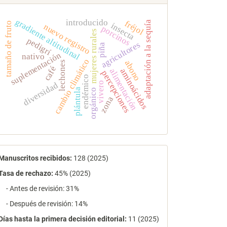
gradiente altitudinal
introducido
fréjol
adaptación a la sequía
tamaño de fruto
insecta
nuevo registro
porcinos
mujeres rurales
pedigrí
agricultores
piña
suplementación
nativo
cambio climático
abono
lechones
café
aminoácidos
alimentación
percepciones
endémico
diversidad
vivero
plántula
orgánico
zona
estadísticas
Manuscritos recibidos:
128 (2025)
Tasa de rechazo
:
45% (2025)
- Antes de revisión: 31%
- Después de revisión: 14%
Días hasta la primera decisión editorial:
11 (2025)