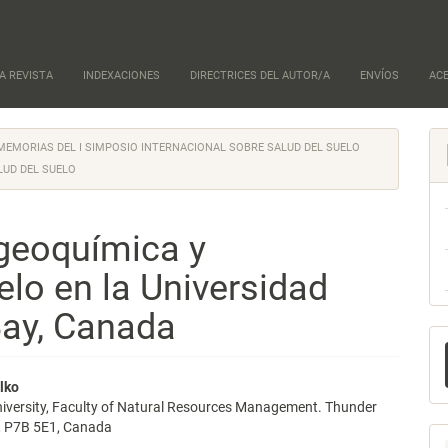
A REVISTA
INDEXACIONES
DIRECTRICES DEL AUTOR/A
ENVÍOS
AC
): MEMORIAS DEL I SIMPOSIO INTERNACIONAL SOBRE SALUD DEL SUELO
LUD DEL SUELO
ogeoquímica y
elo en la Universidad
Bay, Canada
E
u
nido
lko
a
iversity, Faculty of Natural Resources Management. Thunder
pal
o, P7B 5E1, Canada