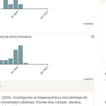
Jul 2026
Jan 2027
monthly
nes de otros formatos
35
Jul 2026
Jan 2027
monthly
les
R
. (2026). Investigación en biogeoquímica y microbiología del
lo
la Universidad Lakehead, Thunder Bay, Canada.
Siembra
,