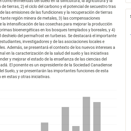
 como enmiendas del suelo en la silvicultura, la agricultura y la
de tierras, 2) el ciclo del carbono y el potencial de secuestro tras
 de las emisiones de las fundiciones y la recuperación de tierras
tante región minera de metales, 3) las compensaciones
e la intensificación de las cosechas para mejorar la producción
primas bioenergéticas en los bosques templados y boreales, y 4)
l deshielo del permafrost en turberas. Se destacará el importante
 estudiantes, investigadores y de las asociaciones locales e
les. Además, se presentará el contexto de los nuevos intereses a
al en la caracterización de la salud del suelo y las iniciativas
der y mejorar el estado de la enseñanza de las ciencias del
adá. El ponente es un expresidente de la Sociedad Canadiense
del Suelo, y se presentarán las importantes funciones de esta
 en estas y otras iniciativas.