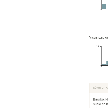
Visualizacio
13
Detal
CÓMO CITA
del
Basilko, N
artícu
suelo en 