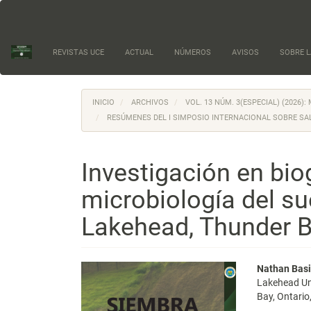
Navegación
principal
Contenido
principal
REVISTAS UCE
ACTUAL
NÚMEROS
AVISOS
SOBRE L
Barra
lateral
INICIO
ARCHIVOS
VOL. 13 NÚM. 3(ESPECIAL) (2026
RESÚMENES DEL I SIMPOSIO INTERNACIONAL SOBRE SA
Investigación en bi
microbiología del su
Lakehead, Thunder 
Barra
Conte
Nathan Basi
Lakehead Un
lateral
princi
Bay, Ontari