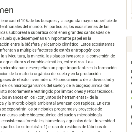
men
lo
ene casi el 10% de los bosques y la segunda mayor superficie de
tentrionales del mundo. En particular, los ecosistemas de las
icas subboreal a subártica contienen grandes cantidades de
l suelo que desempeñan un importante papel en la
ación entre la biósfera y el cambio climático. Estos ecosistemas
nfrentan a múltiples factores de estrés antropogénicos
la silvicultura, la minería, las plagas invasoras, la conversión de
la agricultura y el cambio climático, entre otros. Las
 microbianas desempeñan un papel importante en la formación
ción de la materia orgánica del suelo y en la producción
gases de efecto invernadero. El conocimiento de la diversidad y
s de los microorganismos del suelo y de la biogeoquímica del
visto notoriamente restringido por limitaciones y retos técnicos.
 los avances en los «conjuntos de herramientas» de la
a y la microbiología ambiental avanzan con rapidez. En esta
 se expondrán los principales programas y proyectos de
n en curso sobre biogeoquímica del suelo y microbiología
 ecosistemas forestales, húmedos y agrícolas de la Universidad
particular se incluirán: 1) el uso de residuos de fábricas de