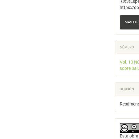
13
(3(Espe
https://d
MÁS FO
NÚMERO
Vol. 13 N
sobre Sal
SECCIÓN
Resúmenes
Esta obra 