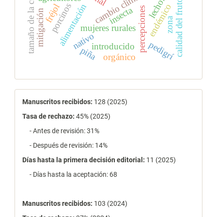
tamaño de la corona
cambio climático
lechones
calidad del fruto
porcinos
alimentación
endémico
fréjol
insecta
percepciones
mitigación
zona
mujeres rurales
nativo
pedigrí
introducido
piña
orgánico
estadísticas
Manuscritos recibidos:
128 (2025)
Tasa de rechazo
:
45% (2025)
- Antes de revisión: 31%
- Después de revisión: 14%
Días hasta la primera decisión editorial:
11 (2025)
- Días hasta la aceptación: 68
Manuscritos recibidos:
103 (2024)