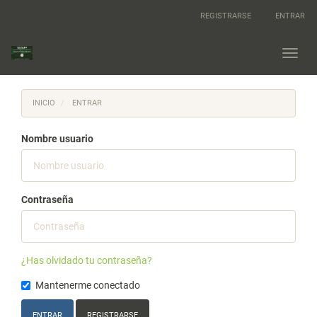
Navegación
REGISTRARSE
ENTRAR
principal
Contenido
principal
Toggl
Barra
navig
lateral
INICIO
ENTRAR
Nombre usuario
Contraseña
¿Has olvidado tu contraseña?
Mantenerme conectado
ENTRAR
REGISTRARSE