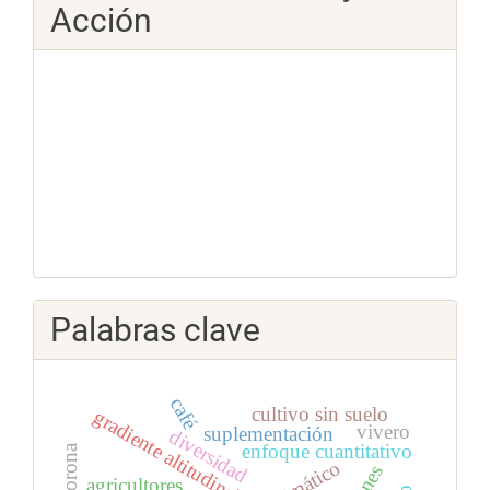
Acción
Palabras clave
café
cultivo sin suelo
gradiente altitudinal
vivero
suplementación
diversidad
enfoque cuantitativo
agricultores