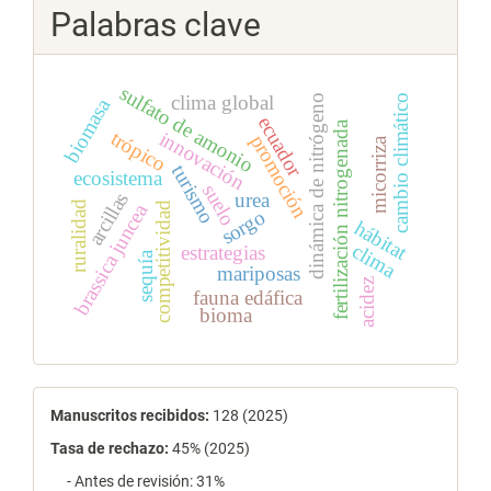
Palabras clave
sulfato de amonio
clima global
cambio climático
dinámica de nitrógeno
biomasa
ecuador
fertilización nitrogenada
trópico
innovación
promoción
micorriza
turismo
ecosistema
suelo
urea
arcillas
ruralidad
brassica juncea
competitividad
sorgo
hábitat
clima
estrategias
sequía
mariposas
acidez
fauna edáfica
bioma
estadísticas
Manuscritos recibidos:
128 (2025)
Tasa de rechazo
:
45% (2025)
- Antes de revisión: 31%