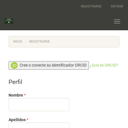
Navegación
REGISTRARSE
ENTRAR
principal
Contenido
principal
Toggl
Barra
navig
lateral
INICIO
REGISTRARSE
Cree o conecte su identificador ORCID
¿Qué es ORCID?
Perfil
Obligatorio
Nombre
*
Obligatorio
Apellidos
*