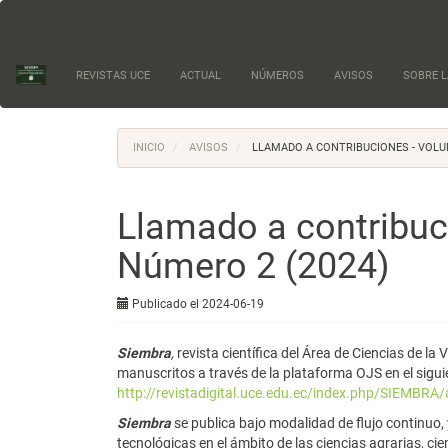
Navegación
principal
Contenido
principal
REVISTAS UCE
ACTUAL
NÚMEROS
AVISOS
SOBRE L
Barra
lateral
INICIO
AVISOS
LLAMADO A CONTRIBUCIONES - VOLUM
Llamado a contribuc
Número 2 (2024)
Publicado el 2024-06-19
Siembra
,
revista científica del Área de Ciencias de la 
manuscritos a través de la plataforma OJS en el sigui
http://revistadigital.uce.edu.ec/index.php/SIEMBRA
Siembra
se publica bajo modalidad de flujo continuo, 
tecnológicas en el ámbito de las ciencias agrarias, ci