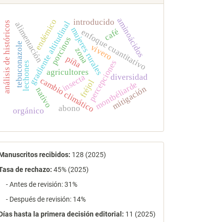
aminoácidos
endémico
introducido
gradiente altitudinal
análisis de históricos
alimentación
mujeres rurales
café
enfoque cuantitativo
porcinos
tebuconazole
vivero
zona
piña
percepciones
lechones
agricultores
diversidad
insecta
cambio climático
fréjol
montbéliarde
mitigación
nativo
abono
orgánico
estadísticas
Manuscritos recibidos:
128 (2025)
Tasa de rechazo
:
45% (2025)
- Antes de revisión: 31%
- Después de revisión: 14%
Días hasta la primera decisión editorial:
11 (2025)