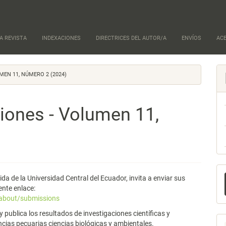
A REVISTA
INDEXACIONES
DIRECTRICES DEL AUTOR/A
ENVÍOS
AC
EN 11, NÚMERO 2 (2024)
iones - Volumen 11,
E
Vida de la Universidad Central del Ecuador, invita a enviar sus
u
ente enlace:
/about/submissions
a
y publica los resultados de investigaciones científicas y
encias pecuarias ciencias biológicas y ambientales.