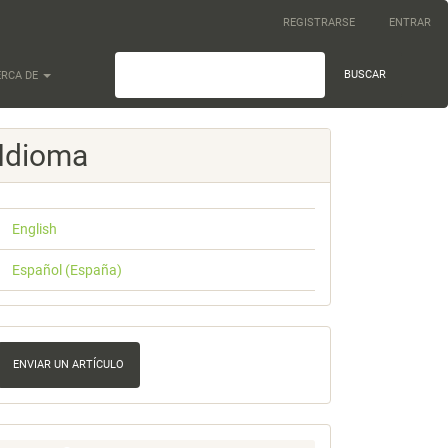
REGISTRARSE
ENTRAR
BUSCAR
ERCA DE
Idioma
English
Español (España)
nviar
n
ENVIAR UN ARTÍCULO
rtículo