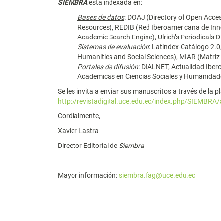
SIEMBRA
está indexada en:
Bases de datos
: DOAJ (Directory of Open Acce
Resources), REDIB (Red Iberoamericana de Inno
Academic Search Engine), Ulrich’s Periodicals 
Sistemas de evaluación
: Latindex-Catálogo 2.
Humanities and Social Sciences), MIAR (Matriz 
Portales de difusión
: DIALNET, Actualidad Iber
Académicas en Ciencias Sociales y Humanidad
Se les invita a enviar sus manuscritos a través de la p
http://revistadigital.uce.edu.ec/index.php/SIEMBRA
Cordialmente,
Xavier Lastra
Director Editorial de
Siembra
Mayor información:
siembra.fag@uce.edu.ec