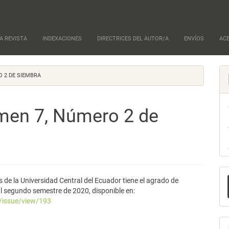
A REVISTA
INDEXACIONES
DIRECTRICES DEL AUTOR/A
ENVÍOS
AC
O 2 DE SIEMBRA
men 7, Número 2 de
E
s de la Universidad Central del Ecuador tiene el agrado de
u
l segundo semestre de 2020, disponible en:
A/issue/view/193
a