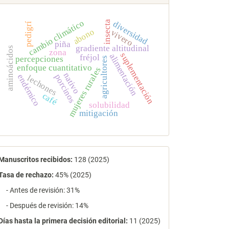
cambio climático
insecta
diversidad
pedigrí
abono
vivero
piña
gradiente altitudinal
aminoácidos
zona
suplementación
alimentación
fréjol
percepciones
agricultores
enfoque cuantitativo
mujeres rurales
nativo
porcinos
endémico
lechones
café
solubilidad
mitigación
estadísticas
Manuscritos recibidos:
128 (2025)
Tasa de rechazo
:
45% (2025)
- Antes de revisión: 31%
- Después de revisión: 14%
Días hasta la primera decisión editorial:
11 (2025)