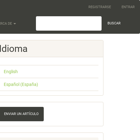
REGISTRARSE
ENTRAR
BUSCAR
ERCA DE
Idioma
English
Español (España)
nviar
n
ENVIAR UN ARTÍCULO
rtículo