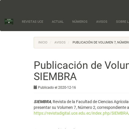
Navegación
principal
Contenido
principal
REVISTAS UCE
ACTUAL
NÚMEROS
AVISOS
SOBRE L
Barra
lateral
INICIO
AVISOS
PUBLICACIÓN DE VOLUMEN 7, NÚMER
Publicación de Volu
SIEMBRA
Publicado el 2020-12-16
SIEMBRA
,
Revista de la Facultad de Ciencias Agrícola
presentar su Volumen 7, Número 2, correspondiente a
https://revistadigital.uce.edu.ec/index.php/SIEMBR