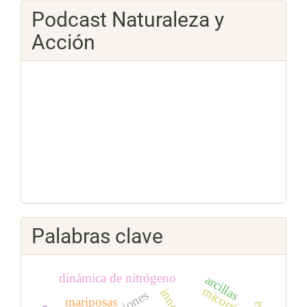
Podcast Naturaleza y
Acción
Palabras clave
dinámica de nitrógeno
arcillas
micorriza
mariposas