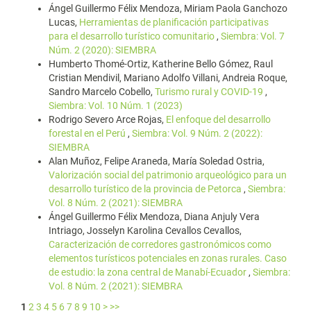
Ángel Guillermo Félix Mendoza, Miriam Paola Ganchozo
Lucas,
Herramientas de planificación participativas
para el desarrollo turístico comunitario
,
Siembra: Vol. 7
Núm. 2 (2020): SIEMBRA
Humberto Thomé-Ortiz, Katherine Bello Gómez, Raul
Cristian Mendivil, Mariano Adolfo Villani, Andreia Roque,
Sandro Marcelo Cobello,
Turismo rural y COVID-19
,
Siembra: Vol. 10 Núm. 1 (2023)
Rodrigo Severo Arce Rojas,
El enfoque del desarrollo
forestal en el Perú
,
Siembra: Vol. 9 Núm. 2 (2022):
SIEMBRA
Alan Muñoz, Felipe Araneda, María Soledad Ostria,
Valorización social del patrimonio arqueológico para un
desarrollo turístico de la provincia de Petorca
,
Siembra:
Vol. 8 Núm. 2 (2021): SIEMBRA
Ángel Guillermo Félix Mendoza, Diana Anjuly Vera
Intriago, Josselyn Karolina Cevallos Cevallos,
Caracterización de corredores gastronómicos como
elementos turísticos potenciales en zonas rurales. Caso
de estudio: la zona central de Manabí-Ecuador
,
Siembra:
Vol. 8 Núm. 2 (2021): SIEMBRA
1
2
3
4
5
6
7
8
9
10
>
>>