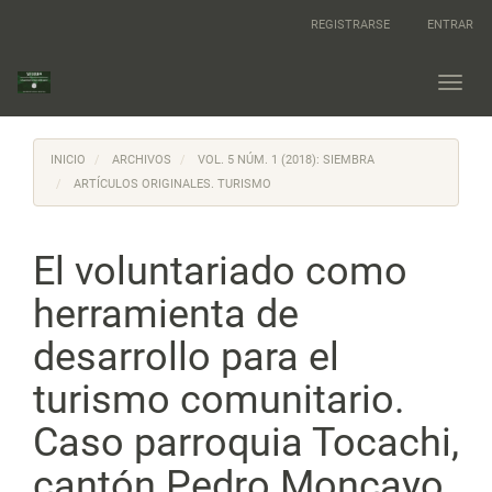
Navegación
REGISTRARSE
ENTRAR
principal
Contenido
principal
Toggl
Barra
navig
lateral
INICIO
ARCHIVOS
VOL. 5 NÚM. 1 (2018): SIEMBRA
ARTÍCULOS ORIGINALES. TURISMO
El voluntariado como
herramienta de
desarrollo para el
turismo comunitario.
Caso parroquia Tocachi,
cantón Pedro Moncayo