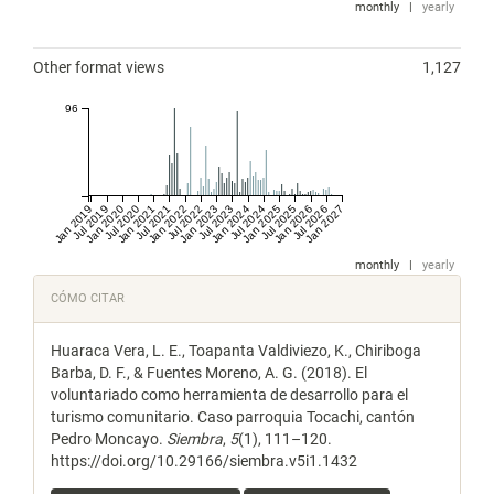
monthly
|
yearly
Other format views
1,127
96
Jan 2019
Jul 2019
Jan 2020
Jul 2020
Jan 2021
Jul 2021
Jan 2022
Jul 2022
Jan 2023
Jul 2023
Jan 2024
Jul 2024
Jan 2025
Jul 2025
Jan 2026
Jul 2026
Jan 2027
monthly
|
yearly
Detalles
CÓMO CITAR
del
Huaraca Vera, L. E., Toapanta Valdiviezo, K., Chiriboga
artículo
Barba, D. F., & Fuentes Moreno, A. G. (2018). El
voluntariado como herramienta de desarrollo para el
turismo comunitario. Caso parroquia Tocachi, cantón
Pedro Moncayo.
Siembra
,
5
(1), 111–120.
https://doi.org/10.29166/siembra.v5i1.1432