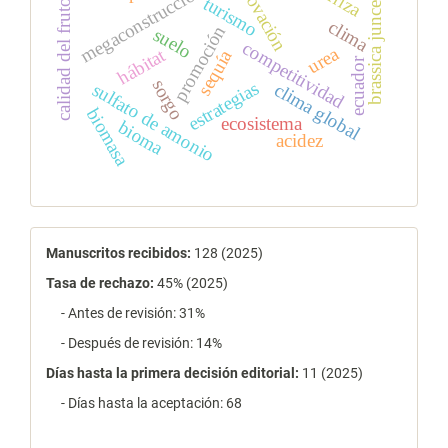
innovación
megaconstrucciones
brassica juncea
turismo
calidad del fruto
clima
promoción
suelo
competitividad
urea
hábitat
sequía
ecuador
sorgo
estrategias
sulfato de amonio
clima global
biomasa
ecosistema
bioma
acidez
estadísticas
Manuscritos recibidos:
128 (2025)
Tasa de rechazo
:
45% (2025)
- Antes de revisión: 31%
- Después de revisión: 14%
Días hasta la primera decisión editorial:
11 (2025)
- Días hasta la aceptación: 68