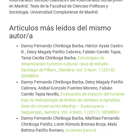
voluntariado :estudio cualitativo del voluntariado social joven
en Madrid. Tesis de la Facultad de Ciencias Políticas y
Sociología. Universidad Complutense de Madrid.
Artículos más leídos del mismo
autor/a
Danny Fernando Chiriboga Barba, Héctor Ayala Castro
R., Deicy Magaly Patiño Cabrera, Fabián Camilo Tapia,
Tania Cecilia Chiriboga Barba,
Estrategias de
dinamización turístico cultural: caso de estudio
Santiago de Píllaro
,
Siembra: Vol. 5 Núm. 1 (2018):
SIEMBRA
Danny Fernando Chiriboga Barba, Deicy Magaly Patiño
Cabrera, Anibal Gonzalo Fuentes Moreno, Fabián
Camilo Tapia Novillo,
Evaluación de impacto del turismo
bajo la metodología de límites de cambios aceptables:
Área de conservación Mashpi – Guaycuyacu –
Saguangal
,
Siembra: Vol. 4 Núm. 1 (2017): SIEMBRA
Danny Fernando Chiriboga Barba, Mathías Fernando
Chiriboga Patiño, Lenin Rómulo Briones Borja, Malú
Bettina Patiño Romero,
Acciones para el