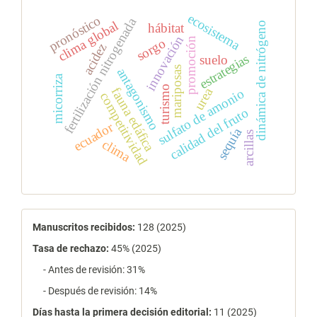
ecosistema
pronóstico
fertilización nitrogenada
clima global
dinámica de nitrógeno
hábitat
innovación
sorgo
promoción
acidez
estrategias
suelo
mariposas
antagonismo
micorriza
turismo
fauna edáfica
urea
sulfato de amonio
competitividad
calidad del fruto
ecuador
sequía
arcillas
clima
estadísticas
Manuscritos recibidos:
128 (2025)
Tasa de rechazo
:
45% (2025)
- Antes de revisión: 31%
- Después de revisión: 14%
Días hasta la primera decisión editorial:
11 (2025)