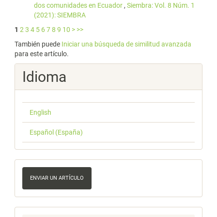
dos comunidades en Ecuador
,
Siembra: Vol. 8 Núm. 1
(2021): SIEMBRA
1
2
3
4
5
6
7
8
9
10
>
>>
También puede
Iniciar una búsqueda de similitud avanzada
para este artículo.
Idioma
English
Español (España)
Enviar
un
ENVIAR UN ARTÍCULO
artículo