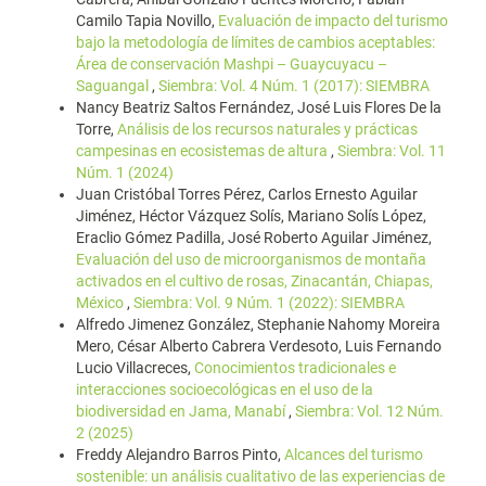
Camilo Tapia Novillo,
Evaluación de impacto del turismo
bajo la metodología de límites de cambios aceptables:
Área de conservación Mashpi – Guaycuyacu –
Saguangal
,
Siembra: Vol. 4 Núm. 1 (2017): SIEMBRA
Nancy Beatriz Saltos Fernández, José Luis Flores De la
Torre,
Análisis de los recursos naturales y prácticas
campesinas en ecosistemas de altura
,
Siembra: Vol. 11
Núm. 1 (2024)
Juan Cristóbal Torres Pérez, Carlos Ernesto Aguilar
Jiménez, Héctor Vázquez Solís, Mariano Solís López,
Eraclio Gómez Padilla, José Roberto Aguilar Jiménez,
Evaluación del uso de microorganismos de montaña
activados en el cultivo de rosas, Zinacantán, Chiapas,
México
,
Siembra: Vol. 9 Núm. 1 (2022): SIEMBRA
Alfredo Jimenez González, Stephanie Nahomy Moreira
Mero, César Alberto Cabrera Verdesoto, Luis Fernando
Lucio Villacreces,
Conocimientos tradicionales e
interacciones socioecológicas en el uso de la
biodiversidad en Jama, Manabí
,
Siembra: Vol. 12 Núm.
2 (2025)
Freddy Alejandro Barros Pinto,
Alcances del turismo
sostenible: un análisis cualitativo de las experiencias de