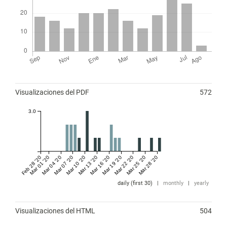
Métricas
Visualizaciones del PDF
572
3.0
Feb 28 '20
Mar 01 '20
Mar 04 '20
Mar 07 '20
Mar 10 '20
Mar 13 '20
Mar 16 '20
Mar 19 '20
Mar 22 '20
Mar 25 '20
Mar 28 '20
daily (first 30)
|
monthly
|
yearly
Visualizaciones del HTML
504