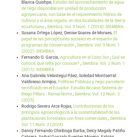
Blanca Quishpe,
Estudio del aprovechamiento de agua
de riego disponible por unidad de producción
agropecuaria, con base en el requerimiento hídrico de
cultivos y el área regada, en dos localidades de la Sierra
ecuatoriana
,
Siembra: Vol. 5 Núm. 1 (2018): SIEMBRA
Susana Ortega López, Denise Soares de Moraes,
El
papel de las percepciones sociales en el impacto de
programas de conservación
,
Siembra: Vol. 9 Núm. 1
(2022): SIEMBRA
Fernando O. Garcia,
Agricultura en el Cono Sur ¿Qué se
conoce, qué falta por conocer?
,
Siembra: Vol. 2 Núm. 1
(2015): SIEMBRA
Ana Gabriela Velasteguí Páez, Soledad Montserrat
Valdivieso Armijos,
Políticas Públicas y riego parcelario
tecnificado en el Ecuador. Estudio de caso Sistema de
Riego Píllaro - Ramal Norte
,
Siembra: Vol. 12 Núm. 2
(2025)
Rodrigo Severo Arce Rojas,
Contribuciones de los
principios agroecológicos a la sustentabilidad de las
plantaciones forestales con fines comerciales
,
Siembra:
Vol. 11 Núm. 2 (2024)
Danny Fernando Chiriboga Barba, Deicy Magaly Patiño
Cabrera, Anibal Gonzalo Fuentes Moreno, Fabián