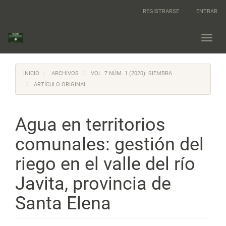
Navegación
REGISTRARSE
ENTRAR
principal
Contenido
principal
Toggl
Barra
navig
lateral
INICIO
ARCHIVOS
VOL. 7 NÚM. 1 (2020): SIEMBRA
ARTÍCULO ORIGINAL
Agua en territorios
comunales: gestión del
riego en el valle del río
Javita, provincia de
Santa Elena