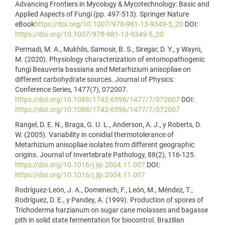
Advancing Frontiers in Mycology & Mycotechnology: Basic and
Applied Aspects of Fungi (pp. 497-513). Springer Nature
eBook
https://doi.org/10.1007/978-981-13-9349-5_20
DOI:
https://doi.org/10.1007/978-981-13-9349-5_20
Permadi, M. A., Mukhlis, Samosir, B. S., Siregar, D. Y., y Wayni,
M. (2020). Physiology characterization of entomopathogenic
fungi Beauveria bassiana and Metarhizium anisopliae on
different carbohydrate sources. Journal of Physics:
Conference Series, 1477(7), 072007.
https://doi.org/10.1088/1742-6596/1477/7/072007
DOI:
https://doi.org/10.1088/1742-6596/1477/7/072007
Rangel, D. E. N., Braga, G. U. L., Anderson, A. J., y Roberts, D.
W. (2005). Variability in conidial thermotolerance of
Metarhizium anisopliae isolates from different geographic
origins. Journal of Invertebrate Pathology, 88(2), 116-125.
https://doi.org/10.1016/j.jip.2004.11.007
DOI:
https://doi.org/10.1016/j.jip.2004.11.007
Rodríguez-León, J. A., Domenech, F., León, M., Méndez, T.,
Rodríguez, D. E., y Pandey, A. (1999). Production of spores of
Trichoderma harzianum on sugar cane molasses and bagasse
pith in solid state fermentation for biocontrol. Brazilian