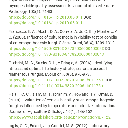
implication with respect to viability determinations and
mycopesticide quality assessments. Journal of Invertebrate
Pathology, 105(1), 74-83.
https://doi.org/10.1016/j.jip.2010.05.011
DOI:
https://doi.org/10.1016/j.jip.2010.05.011
Francisco, E. A., Mochi, D. A., Correia, A. do C. B., y Monteiro, A.
C. (2006). Influence of culture media in viability test of conidia
of entomopathogenic fungi. Ciência Rural, 36(4), 1309-1312.
https://doi.org/10.1590/S0103-84782006000400043
DOI:
https://doi.org/10.1590/S0103-84782006000400043
Gilchrist, M. A., Sulsky, D. L., y Pringle, A. (2006). Identifying
fitness and optimal life‐history strategies for an asexual
filamentous fungus. Evolution, 60(5), 970-979.
https://doi.org/10.1111/j.0014-3820.2006.tb01175.x
DOI:
https://doi.org/10.1111/j.0014-3820.2006.tb01175.x
Hsia, I. C. C., Islam, M. T., Ibrahim, Y., Howand, T.Y., Omar, D.
(2014). Evaluation of conidial viability of entomopathogenic
fungi as influenced by temperature and additive. International
Journal of Agriculture & Biology, 16(1), 146-152.
https://www.fspublishers.org/Issue.php?categoryID=122
Inglis, G. D., Enkerli, J., y Goettel, M. S. (2012). Laboratory