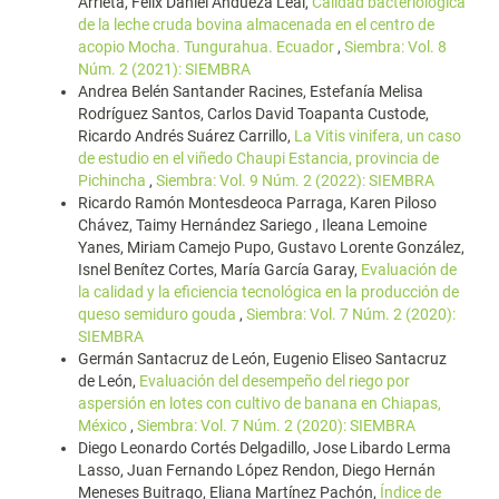
Arrieta, Felix Daniel Andueza Leal,
Calidad bacteriológica
de la leche cruda bovina almacenada en el centro de
acopio Mocha. Tungurahua. Ecuador
,
Siembra: Vol. 8
Núm. 2 (2021): SIEMBRA
Andrea Belén Santander Racines, Estefanía Melisa
Rodríguez Santos, Carlos David Toapanta Custode,
Ricardo Andrés Suárez Carrillo,
La Vitis vinifera, un caso
de estudio en el viñedo Chaupi Estancia, provincia de
Pichincha
,
Siembra: Vol. 9 Núm. 2 (2022): SIEMBRA
Ricardo Ramón Montesdeoca Parraga, Karen Piloso
Chávez, Taimy Hernández Sariego , Ileana Lemoine
Yanes, Miriam Camejo Pupo, Gustavo Lorente González,
Isnel Benítez Cortes, María García Garay,
Evaluación de
la calidad y la eficiencia tecnológica en la producción de
queso semiduro gouda
,
Siembra: Vol. 7 Núm. 2 (2020):
SIEMBRA
Germán Santacruz de León, Eugenio Eliseo Santacruz
de León,
Evaluación del desempeño del riego por
aspersión en lotes con cultivo de banana en Chiapas,
México
,
Siembra: Vol. 7 Núm. 2 (2020): SIEMBRA
Diego Leonardo Cortés Delgadillo, Jose Libardo Lerma
Lasso, Juan Fernando López Rendon, Diego Hernán
Meneses Buitrago, Eliana Martínez Pachón,
Índice de