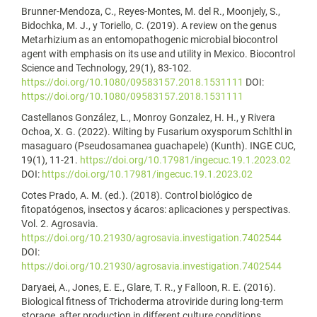
Brunner-Mendoza, C., Reyes-Montes, M. del R., Moonjely, S.,
Bidochka, M. J., y Toriello, C. (2019). A review on the genus
Metarhizium as an entomopathogenic microbial biocontrol
agent with emphasis on its use and utility in Mexico. Biocontrol
Science and Technology, 29(1), 83-102.
https://doi.org/10.1080/09583157.2018.1531111
DOI:
https://doi.org/10.1080/09583157.2018.1531111
Castellanos González, L., Monroy Gonzalez, H. H., y Rivera
Ochoa, X. G. (2022). Wilting by Fusarium oxysporum Schlthl in
masaguaro (Pseudosamanea guachapele) (Kunth). INGE CUC,
19(1), 11-21.
https://doi.org/10.17981/ingecuc.19.1.2023.02
DOI:
https://doi.org/10.17981/ingecuc.19.1.2023.02
Cotes Prado, A. M. (ed.). (2018). Control biológico de
fitopatógenos, insectos y ácaros: aplicaciones y perspectivas.
Vol. 2. Agrosavia.
https://doi.org/10.21930/agrosavia.investigation.7402544
DOI:
https://doi.org/10.21930/agrosavia.investigation.7402544
Daryaei, A., Jones, E. E., Glare, T. R., y Falloon, R. E. (2016).
Biological fitness of Trichoderma atroviride during long-term
storage, after production in different culture conditions.