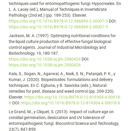
techniques used for entomopathogenic fungi: Hypocreales. En
L. A. Lacey (ed.), Manual of Techniques in Invertebrate
Pathology (2nd ed.) (pp. 189-253). Elsevier.
https://doi.org/10.1016/B978-0-12-386899-2.00007-5
DOI:
https://doi.org/10.1016/B978-0-12-386899-2.00007-5
Jackson, M. A. (1997). Optimizing nutritional conditions for
the liquid culture production of effective fungal biological
control agents. Journal of Industrial Microbiology and
Biotechnology, 19, 180-187.
https://doi.org/10.1038/sj.jim.2900426
DOI:
https://doi.org/10.1038/sj.jim.2900426
Kala, S., Sogan, N., Agarwal, A., Naik, S. N., Patanjali, P. K., y
Kumar, J. (2020). Biopesticides: formulations and delivery
techniques. En C. Egbuna, y B. Sawicka (eds.), Natural
remedies for pest, disease and weed control (pp. 209-220).
Elsevier.
https://doi.org/10.1016/B978-0-12-819304-4.00018-
X
DOI:
https://doi.org/10.1016/B978-0-12-819304-4.00018-X
Le Grand, M., y Cliquet, S. (2013). Impact of culture age on
conidial germination, desiccation and UV tolerance of
entomopathogenic fungi. Biocontrol Science and Technology,
23(7), 847-859.