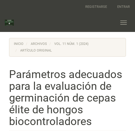
Navegación
REGISTRARSE
ENTRAR
principal
Contenido
principal
Toggl
Barra
navig
lateral
INICIO
ARCHIVOS
VOL. 11 NÚM. 1 (2024)
ARTÍCULO ORIGINAL
Parámetros adecuados
para la evaluación de
germinación de cepas
élite de hongos
biocontroladores