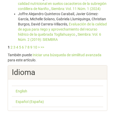
calidad nutricional en suelos cacaoteros de la subregión
cordillera de Nariño
,
Siembra: Vol. 11 Núm. 1 (2024)
Joffre Alejandro Quinteros Carabalí, Javier Gómez-
García, Michelle Solano, Gabriela Llumiquinga, Christian
Burgos, David Carrera-Villacrés,
Evaluación de la calidad
de agua para riego y aprovechamiento del recurso
hídrico de la quebrada Togllahuayco
,
Siembra: Vol. 6
Núm. 2 (2019): SIEMBRA
1
2
3
4
5
6
7
8
9
10
>
>>
También puede
Iniciar una búsqueda de similitud avanzada
para este artículo.
Idioma
English
Español (España)