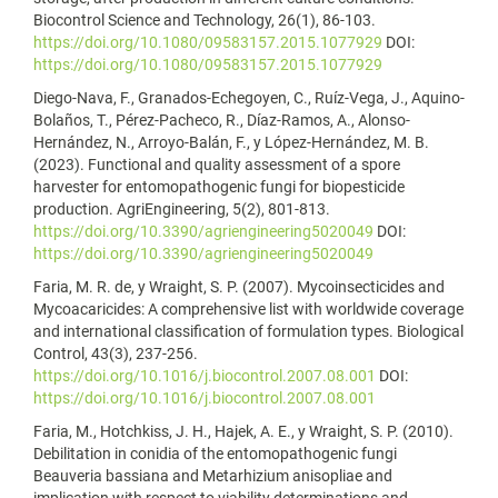
Biocontrol Science and Technology, 26(1), 86-103.
https://doi.org/10.1080/09583157.2015.1077929
DOI:
https://doi.org/10.1080/09583157.2015.1077929
Diego-Nava, F., Granados-Echegoyen, C., Ruíz-Vega, J., Aquino-
Bolaños, T., Pérez-Pacheco, R., Díaz-Ramos, A., Alonso-
Hernández, N., Arroyo-Balán, F., y López-Hernández, M. B.
(2023). Functional and quality assessment of a spore
harvester for entomopathogenic fungi for biopesticide
production. AgriEngineering, 5(2), 801-813.
https://doi.org/10.3390/agriengineering5020049
DOI:
https://doi.org/10.3390/agriengineering5020049
Faria, M. R. de, y Wraight, S. P. (2007). Mycoinsecticides and
Mycoacaricides: A comprehensive list with worldwide coverage
and international classification of formulation types. Biological
Control, 43(3), 237-256.
https://doi.org/10.1016/j.biocontrol.2007.08.001
DOI:
https://doi.org/10.1016/j.biocontrol.2007.08.001
Faria, M., Hotchkiss, J. H., Hajek, A. E., y Wraight, S. P. (2010).
Debilitation in conidia of the entomopathogenic fungi
Beauveria bassiana and Metarhizium anisopliae and