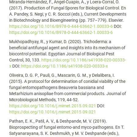
Miranda-Hernández, F., Angel-Cuapio, A., y Loera-Corral, O.
(2017). Production of Fungal Spores for Biological Control. En
A. Pandey, S. Negi, y C. R. Soccol (eds.), Current Developments
in Biotechnology and Bioengineering (pp. 757–779). Elsevier.
https://doi.org/10.1016/B978-0-444-63662-1.00033-6
DOI:
https://doi.org/10.1016/B978-0-444-63662-1.00033-6
Mukhopadhyay, R., y Kumar, D. (2020). Trichoderma: a
beneficial antifungal agent and insights into its mechanism of
biocontrol potential. Egyptian Journal of Biological Pest
Control, 30, 133.
https://doi.org/10.1186/s41938-020-00333-
x
DOI:
https://doi.org/10.1186/s41938-020-00333-x
Oliveira, D. G. P., Pauli, G., Mascarin, G. M., y Delalibera, I.
(2015). A protocol for determination of conidial viability of the
fungal entomopathogens Beauveria bassiana and
Metarhizium anisopliae from commercial products. Journal of
Microbiological Methods, 119, 44-52.
https://doi.org/10.1016/j.mimet.2015.09.021
DOI:
https://doi.org/10.1016/j.mimet.2015.09.021
Pathan, E. K., Patil, A. V., & Deshpande, M. V. (2019).
Bioprospecting of fungal entomo-and myco-pathogens. En T.
Satyanarayana, S. K. Deshmukh, y M. V. Deshpande (eds.),