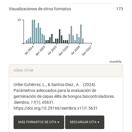
Visualizaciones de otros formatos
173
15
Jul 2024
Jan 2025
Jul 2025
Jan 2026
Jul 2026
Jan 2027
monthly
Detalles
CÓMO CITAR
del
Uribe Gutiérrez, L., & Santos-Diaz , A. . (2024).
artículo
Parámetros adecuados para la evaluación de
germinación de cepas élite de hongos biocontroladores.
Siembra
,
11
(1), e5631.
https://doi.org/10.29166/siembra.v11i1.5631
MÁS FORMATOS DE CITA
DESCARGAR CITA