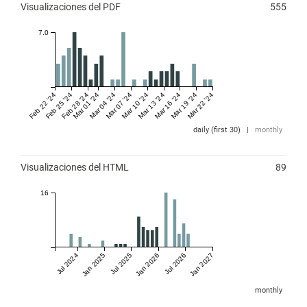
Visualizaciones del PDF
555
7.0
Feb 22 '24
Feb 25 '24
Feb 28 '24
Mar 01 '24
Mar 04 '24
Mar 07 '24
Mar 10 '24
Mar 13 '24
Mar 16 '24
Mar 19 '24
Mar 22 '24
daily (first 30)
|
monthly
Visualizaciones del HTML
89
16
Jul 2024
Jan 2025
Jul 2025
Jan 2026
Jul 2026
Jan 2027
monthly