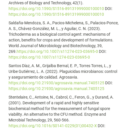
Archives of Biology and Technology, 42(1).
https://doi.org/10.1590/S1516-89131999000100010
DOI:
https://doi.org/10.1590/S1516-89131999000100010
Saldaña-Mendoza, S. A., Pacios-Michelena, S., Palacios-Ponce,
A. S., Chávez-González, M. L., y Aguilar, C. N. (2023).
Trichoderma as a biological control agent: mechanisms of
action, benefits for crops and development of formulations.
World Journal of Microbiology and Biotechnology, 39,
269.
https://doi.org/10.1007/s11274-023-03695-0
DOI:
https://doi.org/10.1007/s11274-023-03695-0
Santos Díaz, A. M., Grijalba Bernal, E. P., Torres Torres, L., y
Uribe Gutiérrez, L. A. (2022). Plaguicidas microbianos: control
y aseguramiento de calidad. Agrosavia.
https://doi.org/10.21930/agrosavia.manual.7405125
DOI:
https://doi.org/10.21930/agrosavia.manual.7405125
Stentelaire, C., Antoine, N., Cabrol, C., Feron, G., y Durand, A.
(2001). Development of a rapid and highly sensitive
biochemical method for the measurement of fungal spore
viability. An alternative to the CFU method. Enzyme and
Microbial Technology, 29, 560-566.
https://doi.org/10.1016/S0141-0229(01)00432-X
DOI: