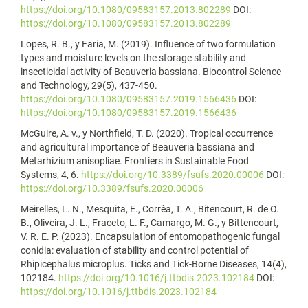
https://doi.org/10.1080/09583157.2013.802289
DOI:
https://doi.org/10.1080/09583157.2013.802289
Lopes, R. B., y Faria, M. (2019). Influence of two formulation
types and moisture levels on the storage stability and
insecticidal activity of Beauveria bassiana. Biocontrol Science
and Technology, 29(5), 437-450.
https://doi.org/10.1080/09583157.2019.1566436
DOI:
https://doi.org/10.1080/09583157.2019.1566436
McGuire, A. v., y Northfield, T. D. (2020). Tropical occurrence
and agricultural importance of Beauveria bassiana and
Metarhizium anisopliae. Frontiers in Sustainable Food
Systems, 4, 6.
https://doi.org/10.3389/fsufs.2020.00006
DOI:
https://doi.org/10.3389/fsufs.2020.00006
Meirelles, L. N., Mesquita, E., Corrêa, T. A., Bitencourt, R. de O.
B., Oliveira, J. L., Fraceto, L. F., Camargo, M. G., y Bittencourt,
V. R. E. P. (2023). Encapsulation of entomopathogenic fungal
conidia: evaluation of stability and control potential of
Rhipicephalus microplus. Ticks and Tick-Borne Diseases, 14(4),
102184.
https://doi.org/10.1016/j.ttbdis.2023.102184
DOI:
https://doi.org/10.1016/j.ttbdis.2023.102184