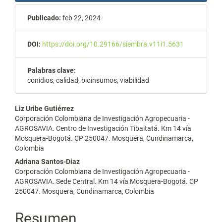
Publicado:
feb 22, 2024
DOI:
https://doi.org/10.29166/siembra.v11i1.5631
Palabras clave:
conidios, calidad, bioinsumos, viabilidad
Contenido
Liz Uribe Gutiérrez
Corporación Colombiana de Investigación Agropecuaria -
principal
AGROSAVIA. Centro de Investigación Tibaitatá. Km 14 vía
Mosquera-Bogotá. CP 250047. Mosquera, Cundinamarca,
del
Colombia
artículo
Adriana Santos-Diaz
Corporación Colombiana de Investigación Agropecuaria -
AGROSAVIA. Sede Central. Km 14 vía Mosquera-Bogotá. CP
250047. Mosquera, Cundinamarca, Colombia
Resumen