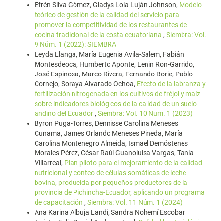
Efrén Silva Gómez, Gladys Lola Luján Johnson,
Modelo
teórico de gestión de la calidad del servicio para
promover la competitividad de los restaurantes de
cocina tradicional de la costa ecuatoriana
,
Siembra: Vol.
9 Núm. 1 (2022): SIEMBRA
Leyda Llanga, María Eugenia Avila-Salem, Fabián
Montesdeoca, Humberto Aponte, Lenin Ron-Garrido,
José Espinosa, Marco Rivera, Fernando Borie, Pablo
Cornejo, Soraya Alvarado Ochoa,
Efecto de la labranza y
fertilización nitrogenada en los cultivos de fréjol y maíz
sobre indicadores biológicos de la calidad de un suelo
andino del Ecuador
,
Siembra: Vol. 10 Núm. 1 (2023)
Byron Puga-Torres, Dennisse Carolina Meneses
Cunama, James Orlando Meneses Pineda, María
Carolina Montenegro Almeida, Ismael Demóstenes
Morales Pérez, César Raúl Guanoluisa Vargas, Tania
Villarreal,
Plan piloto para el mejoramiento de la calidad
nutricional y conteo de células somáticas de leche
bovina, producida por pequeños productores de la
provincia de Pichincha-Ecuador, aplicando un programa
de capacitación
,
Siembra: Vol. 11 Núm. 1 (2024)
Ana Karina Albuja Landi, Sandra Nohemí Escobar