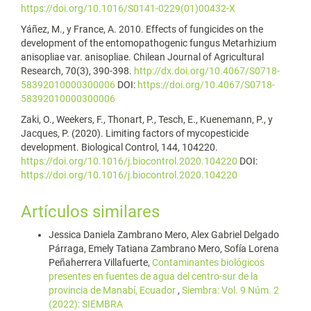
https://doi.org/10.1016/S0141-0229(01)00432-X
Yáñez, M., y France, A. 2010. Effects of fungicides on the
development of the entomopathogenic fungus Metarhizium
anisopliae var. anisopliae. Chilean Journal of Agricultural
Research, 70(3), 390-398.
http://dx.doi.org/10.4067/S0718-
58392010000300006
DOI:
https://doi.org/10.4067/S0718-
58392010000300006
Zaki, O., Weekers, F., Thonart, P., Tesch, E., Kuenemann, P., y
Jacques, P. (2020). Limiting factors of mycopesticide
development. Biological Control, 144, 104220.
https://doi.org/10.1016/j.biocontrol.2020.104220
DOI:
https://doi.org/10.1016/j.biocontrol.2020.104220
Artículos similares
Jessica Daniela Zambrano Mero, Alex Gabriel Delgado
Párraga, Emely Tatiana Zambrano Mero, Sofía Lorena
Peñaherrera Villafuerte,
Contaminantes biológicos
presentes en fuentes de agua del centro-sur de la
provincia de Manabí, Ecuador
,
Siembra: Vol. 9 Núm. 2
(2022): SIEMBRA