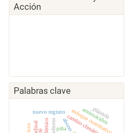
Acción
Palabras clave
plántula
aminoácidos
enfoque cuantitativo
nuevo registro
cambio climático
abono
endémico
agricultores
piña