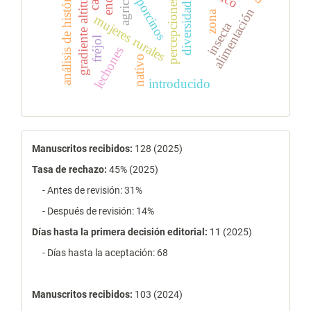
gradiente altitudinal
análisis de históricos
café
porcinos
percepciones
diversidad
alimentación
zona
mujeres rurales
insecta
fréjol
lechones
nativo
introducido
estadísticas
Manuscritos recibidos:
128 (2025)
Tasa de rechazo
:
45% (2025)
- Antes de revisión: 31%
- Después de revisión: 14%
Días hasta la primera decisión editorial:
11 (2025)
- Días hasta la aceptación: 68
Manuscritos recibidos:
103 (2024)