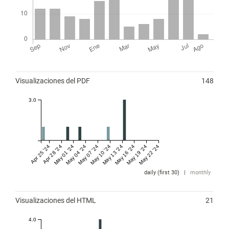
Métricas
Visualizaciones del PDF
148
3.0
Apr 25 '24
Apr 28 '24
May 01 '24
May 04 '24
May 07 '24
May 10 '24
May 13 '24
May 16 '24
May 19 '24
May 22 '24
daily (first 30)
|
monthly
Visualizaciones del HTML
21
4.0