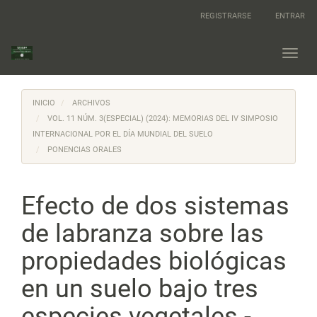
Navegación
REGISTRARSE
ENTRAR
principal
Contenido
principal
Toggl
Barra
navig
lateral
INICIO
ARCHIVOS
VOL. 11 NÚM. 3(ESPECIAL) (2024): MEMORIAS DEL IV SIMPOSIO
INTERNACIONAL POR EL DÍA MUNDIAL DEL SUELO
PONENCIAS ORALES
Efecto de dos sistemas
de labranza sobre las
propiedades biológicas
en un suelo bajo tres
especies vegetales -