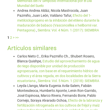
Memorias del IV Simposio Internacional por el Día
Mundial del Suelo
Andrea Andrea Aldáz, Nicola Mastrocola, Juan
Pazmiño, Juan León, Valdano Tafur,
Efecto del 1-
metilciclopropeno en la inhibición del etileno durante la
maduración de babaco (Vasconcellea x heilbornii var.
Pentagona)
,
Siembra: Vol. 4 Núm. 1 (2017): SIEMBRA
1
2
>
>>
Artículos similares
Carlos Nieto C., Erika Pazmiño Ch., Shubert Rosero,
Blanca Quishpe,
Estudio del aprovechamiento de agua
de riego disponible por unidad de producción
agropecuaria, con base en el requerimiento hídrico de
cultivos y el área regada, en dos localidades de la Sierra
ecuatoriana
,
Siembra: Vol. 5 Núm. 1 (2018): SIEMBRA
Leyda Llanga, María Eugenia Avila-Salem, Fabián
Montesdeoca, Humberto Aponte, Lenin Ron-Garrido,
José Espinosa, Marco Rivera, Fernando Borie, Pablo
Cornejo, Soraya Alvarado Ochoa,
Efecto de la labranza y
fertilización nitrogenada en los cultivos de fréjol y maíz