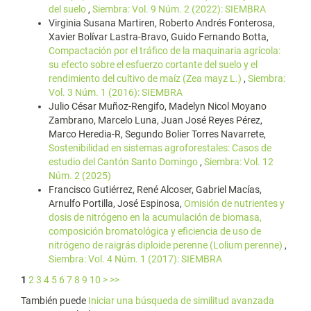
del suelo
,
Siembra: Vol. 9 Núm. 2 (2022): SIEMBRA
Virginia Susana Martiren, Roberto Andrés Fonterosa,
Xavier Bolívar Lastra-Bravo, Guido Fernando Botta,
Compactación por el tráfico de la maquinaria agrícola:
su efecto sobre el esfuerzo cortante del suelo y el
rendimiento del cultivo de maíz (Zea mayz L.)
,
Siembra:
Vol. 3 Núm. 1 (2016): SIEMBRA
Julio César Muñoz-Rengifo, Madelyn Nicol Moyano
Zambrano, Marcelo Luna, Juan José Reyes Pérez,
Marco Heredia-R, Segundo Bolier Torres Navarrete,
Sostenibilidad en sistemas agroforestales: Casos de
estudio del Cantón Santo Domingo
,
Siembra: Vol. 12
Núm. 2 (2025)
Francisco Gutiérrez, René Alcoser, Gabriel Macías,
Arnulfo Portilla, José Espinosa,
Omisión de nutrientes y
dosis de nitrógeno en la acumulación de biomasa,
composición bromatológica y eficiencia de uso de
nitrógeno de raigrás diploide perenne (Lolium perenne)
,
Siembra: Vol. 4 Núm. 1 (2017): SIEMBRA
1
2
3
4
5
6
7
8
9
10
>
>>
También puede
Iniciar una búsqueda de similitud avanzada