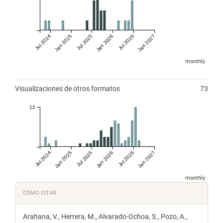
Jul 2024
Jan 2025
Jul 2025
Jan 2026
Jul 2026
Jan 2027
monthly
Visualizaciones de otros formatos
73
12
Jul 2024
Jan 2025
Jul 2025
Jan 2026
Jul 2026
Jan 2027
monthly
Detalles
CÓMO CITAR
del
Arahana, V., Herrera, M., Alvarado-Ochoa, S., Pozo, A.,
artículo