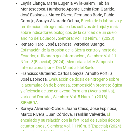
Leyda Llanga, María Eugenia Avila-Salem, Fabián
Montesdeoca, Humberto Aponte, Lenin Ron-Garrido,
José Espinosa, Marco Rivera, Fernando Borie, Pablo
Cornejo, Soraya Alvarado Ochoa,
Efecto de la labranza y
fertilización nitrogenada en los cultivos de fréjol y maíz
sobre indicadores biológicos de la calidad de un suelo
andino del Ecuador
,
Siembra: Vol. 10 Núm. 1 (2023)
Renato Haro, José Espinosa, Verónica Suango,
Estimación de la erosión de la Sierra centro y norte del
Ecuador, utilizando geoinformación
,
Siembra: Vol. 11
Núm. 3(Especial) (2024): Memorias del IV Simposio
Internacional por el Día Mundial del Suelo
Francisco Gutiérrez, Carlos Loayza, Arnulfo Portilla,
José Espinosa,
Evaluación de dosis de nitrógeno sobre
la acumulación de biomasa, composición bromatológica
y eficiencia de uso en avena forrajera (Avena sativa),
variedad Dorada
,
Siembra: Vol. 5 Núm. 1 (2018):
SIEMBRA
Soraya Alvarado-Ochoa, Juana Chico, José Espinosa,
Marco Rivera, Juan Córdova, Franklin Valverde,
El
encalado y su relación con la fertilidad de suelos ácidos
ecuatorianos
,
Siembra: Vol. 11 Núm. 3(Especial) (2024):