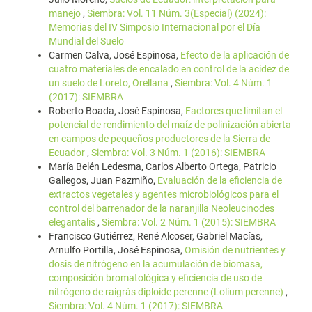
manejo
,
Siembra: Vol. 11 Núm. 3(Especial) (2024):
Memorias del IV Simposio Internacional por el Día
Mundial del Suelo
Carmen Calva, José Espinosa,
Efecto de la aplicación de
cuatro materiales de encalado en control de la acidez de
un suelo de Loreto, Orellana
,
Siembra: Vol. 4 Núm. 1
(2017): SIEMBRA
Roberto Boada, José Espinosa,
Factores que limitan el
potencial de rendimiento del maíz de polinización abierta
en campos de pequeños productores de la Sierra de
Ecuador
,
Siembra: Vol. 3 Núm. 1 (2016): SIEMBRA
María Belén Ledesma, Carlos Alberto Ortega, Patricio
Gallegos, Juan Pazmiño,
Evaluación de la eficiencia de
extractos vegetales y agentes microbiológicos para el
control del barrenador de la naranjilla Neoleucinodes
elegantalis
,
Siembra: Vol. 2 Núm. 1 (2015): SIEMBRA
Francisco Gutiérrez, René Alcoser, Gabriel Macías,
Arnulfo Portilla, José Espinosa,
Omisión de nutrientes y
dosis de nitrógeno en la acumulación de biomasa,
composición bromatológica y eficiencia de uso de
nitrógeno de raigrás diploide perenne (Lolium perenne)
,
Siembra: Vol. 4 Núm. 1 (2017): SIEMBRA