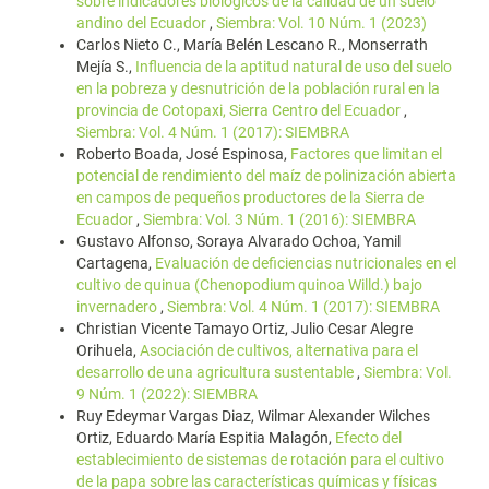
sobre indicadores biológicos de la calidad de un suelo
andino del Ecuador
,
Siembra: Vol. 10 Núm. 1 (2023)
Carlos Nieto C., María Belén Lescano R., Monserrath
Mejía S.,
Influencia de la aptitud natural de uso del suelo
en la pobreza y desnutrición de la población rural en la
provincia de Cotopaxi, Sierra Centro del Ecuador
,
Siembra: Vol. 4 Núm. 1 (2017): SIEMBRA
Roberto Boada, José Espinosa,
Factores que limitan el
potencial de rendimiento del maíz de polinización abierta
en campos de pequeños productores de la Sierra de
Ecuador
,
Siembra: Vol. 3 Núm. 1 (2016): SIEMBRA
Gustavo Alfonso, Soraya Alvarado Ochoa, Yamil
Cartagena,
Evaluación de deficiencias nutricionales en el
cultivo de quinua (Chenopodium quinoa Willd.) bajo
invernadero
,
Siembra: Vol. 4 Núm. 1 (2017): SIEMBRA
Christian Vicente Tamayo Ortiz, Julio Cesar Alegre
Orihuela,
Asociación de cultivos, alternativa para el
desarrollo de una agricultura sustentable
,
Siembra: Vol.
9 Núm. 1 (2022): SIEMBRA
Ruy Edeymar Vargas Diaz, Wilmar Alexander Wilches
Ortiz, Eduardo María Espitia Malagón,
Efecto del
establecimiento de sistemas de rotación para el cultivo
de la papa sobre las características químicas y físicas