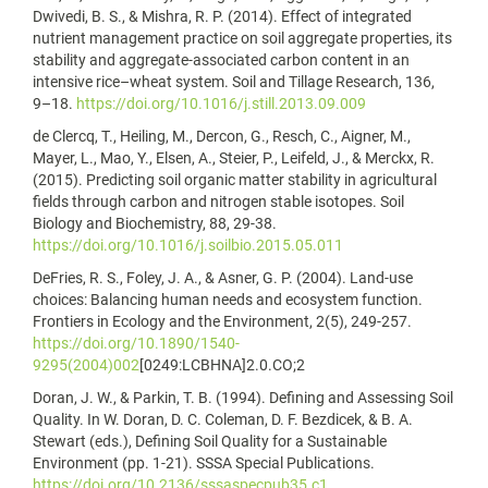
Dwivedi, B. S., & Mishra, R. P. (2014). Effect of integrated
nutrient management practice on soil aggregate properties, its
stability and aggregate-associated carbon content in an
intensive rice–wheat system. Soil and Tillage Research, 136,
9–18.
https://doi.org/10.1016/j.still.2013.09.009
de Clercq, T., Heiling, M., Dercon, G., Resch, C., Aigner, M.,
Mayer, L., Mao, Y., Elsen, A., Steier, P., Leifeld, J., & Merckx, R.
(2015). Predicting soil organic matter stability in agricultural
fields through carbon and nitrogen stable isotopes. Soil
Biology and Biochemistry, 88, 29-38.
https://doi.org/10.1016/j.soilbio.2015.05.011
DeFries, R. S., Foley, J. A., & Asner, G. P. (2004). Land-use
choices: Balancing human needs and ecosystem function.
Frontiers in Ecology and the Environment, 2(5), 249-257.
https://doi.org/10.1890/1540-
9295(2004)002
[0249:LCBHNA]2.0.CO;2
Doran, J. W., & Parkin, T. B. (1994). Defining and Assessing Soil
Quality. In W. Doran, D. C. Coleman, D. F. Bezdicek, & B. A.
Stewart (eds.), Defining Soil Quality for a Sustainable
Environment (pp. 1-21). SSSA Special Publications.
https://doi.org/10.2136/sssaspecpub35.c1