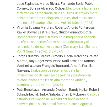
José Espinosa, Marco Rivera, Fernando Borie, Pablo
Cornejo, Soraya Alvarado Ochoa,
Efecto de la labranza y
fertilización nitrogenada en los cultivos de fréjol y maíz
sobre indicadores biológicos de la calidad de un suelo
andino del Ecuador
,
Siembra: Vol. 10 Núm. 1 (2023)
Virginia Susana Martiren, Roberto Andrés Fonterosa,
Xavier Bolívar Lastra-Bravo, Guido Fernando Botta,
Compactación por el tráfico de la maquinaria agrícola:
su efecto sobre el esfuerzo cortante del suelo y el
rendimiento del cultivo de maíz (Zea mayz L.)
,
Siembra:
Vol. 3 Núm. 1 (2016): SIEMBRA
Jorge Eduardo Grijalva Olmedo, Paola Mercedes Palate
Moreta, Roy Roger Vera-Vélez, Raúl Armando Ramos
Veintimilla, Jean-François Tourrand, Arnulfo Portilla
Narváez,
Evaluación de escenarios para la
intensificación del manejo de pastos y pastoreo en
microcuencas frágiles de alta montaña Andina
,
Siembra: Vol. 12 Núm. 1 (2025)
Paúl Benalcázar, Amanda Diochon, Randy Kolka, Robert
Schindelbeckd, Tarlok Sahota, Brian E McLaren,
Caso de
estudio: Evaluación de la salud del suelo desde la
conversión de suelo boreal forestal a suelo Agrícola -