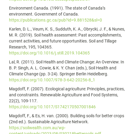
Environment Canada. (1991). The state of Canada’s
environment. Government of Canada.
https://publications.gc.ca/pub?id=9.881528&sl=0
Karlen, D. L., Veum, K. S., Sudduth, K. A., Obrycki, J. F., & Nunes,
M. R. (2019). Soil health assessment: Past accomplishments,
current activities, and future opportunities. Soil and Tillage
Research, 195, 104365.
https://doi.org/10.1016/j.still.2019.104365
Lal, R. (2011). Soil Health and Climate Change: An Overview. In
B. P. Singh, A. L. Cowie, & K. Y. Chan (eds.), Soil Health and
Climate Change (pp. 3-24). Springer Berlin Heidelberg.
https://doi.org/10.1007/978-3-642-20256-8_1
Magdoff, F. (2007). Ecological agriculture: Principles, practices,
and constraints. Renewable Agriculture and Food Systems,
22(2), 109-117.
https://doi.org/10.1017/S1742170507001846
Magdoff, F., & Es, H. van. (2000). Building soils for better crops
(2nd ed.). Sustainable Agriculture Network.
https://soilwealth.com.au/wp-
content/uploads/2023/08/030218bettersoils.pdf