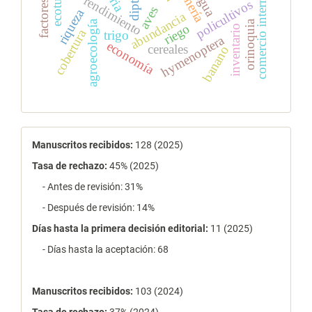
comercio internacional
lechería
diptera
agua
rendimiento
policultivos
aves
riqueza
abundancia
agroecología
orinoquia
riego
inventario
cobertura
trigo
hymenoptera
economía
cereales
banano
estadísticas
Manuscritos recibidos:
128 (2025)
Tasa de rechazo
:
45% (2025)
- Antes de revisión: 31%
- Después de revisión: 14%
Días hasta la primera decisión editorial:
11 (2025)
- Días hasta la aceptación: 68
Manuscritos recibidos:
103 (2024)
Tasa de rechazo
:
37% (2024)