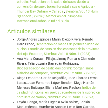
estudio: Evaluación de la salud del suelo desde la
conversión de suelo boreal forestal a suelo Agrícola -
Thunder Bay Ontario – Canadá
,
Siembra: Vol. 13 Núm.
3(Especial) (2026): Memorias del I Simposio
Internacional sobre Salud del Suelo
Artículos similares
Jorge Andrés Espinosa Marín, Diego Rivera, Renato
Haro Prado,
Generación de mapas de permeabilidad de
suelos. Estudio de caso en dos cantones de la provincia
de Loja, Ecuador
,
Siembra: Vol. 10 Núm. 1 (2023)
Ana María Cunachi Pillajo, Jimmy Romario Clemente
Rivera, Talía Luzmila Barragán Rodríguez,
Biodegradación de pesticidas por microorganismos
aislados de compost
,
Siembra: Vol. 12 Núm. 2 (2025)
Diego Leonardo Cortés Delgadillo, Jose Libardo Lerma
Lasso, Juan Fernando López Rendon, Diego Hernán
Meneses Buitrago, Eliana Martínez Pachón,
Índice de
calidad nutricional en suelos cacaoteros de la subregión
cordillera de Nariño
,
Siembra: Vol. 11 Núm. 1 (2024)
Leyda Llanga, María Eugenia Avila-Salem, Fabián
Montesdeoca, Humberto Aponte, Lenin Ron-Garrido,