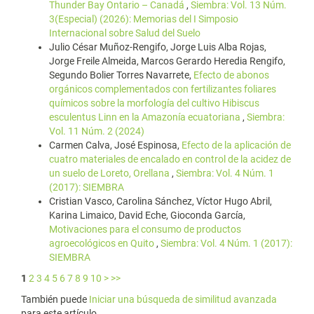
Thunder Bay Ontario – Canadá
,
Siembra: Vol. 13 Núm.
3(Especial) (2026): Memorias del I Simposio
Internacional sobre Salud del Suelo
Julio César Muñoz-Rengifo, Jorge Luis Alba Rojas,
Jorge Freile Almeida, Marcos Gerardo Heredia Rengifo,
Segundo Bolier Torres Navarrete,
Efecto de abonos
orgánicos complementados con fertilizantes foliares
químicos sobre la morfología del cultivo Hibiscus
esculentus Linn en la Amazonía ecuatoriana
,
Siembra:
Vol. 11 Núm. 2 (2024)
Carmen Calva, José Espinosa,
Efecto de la aplicación de
cuatro materiales de encalado en control de la acidez de
un suelo de Loreto, Orellana
,
Siembra: Vol. 4 Núm. 1
(2017): SIEMBRA
Cristian Vasco, Carolina Sánchez, Víctor Hugo Abril,
Karina Limaico, David Eche, Gioconda García,
Motivaciones para el consumo de productos
agroecológicos en Quito
,
Siembra: Vol. 4 Núm. 1 (2017):
SIEMBRA
1
2
3
4
5
6
7
8
9
10
>
>>
También puede
Iniciar una búsqueda de similitud avanzada
para este artículo.