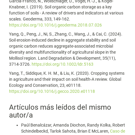
Garcia-Franco, N., Wollschläger, U., Vogel, H.-J., & Kögel-
Knabner, I. (2019). Soil organic carbon storage as a key
function of soils - A review of drivers and indicators at various
scales. Geoderma, 333, 149-162.
https://doi.org/10.1016/j.geoderma.2018.07.026
Yang, Q., Peng, J., Ni, S., Zhang, C., Wang, J., & Cai, C. (2024).
Soil erosion-induced decline in aggregate stability and soil
organic carbon reduces aggregate-associated microbial
diversity and multifunctionality of agricultural slope in the
Mollisol region. Land Degradation & Development, 35(11),
3714-3726.
https://doi.org/10.1002/ldr.5163
Yang, T., Siddique, K. H. M., & Liu, K. (2020). Cropping systems
in agriculture and their impact on soil health-A review. Global
Ecology and Conservation, 23, e01118.
https://doi.org/10.1016/j.gecco.2020.e01118
Artículos más leídos del mismo
autor/a
Paúl Benalcázar, Amanda Diochon, Randy Kolka, Robert
Schindelbeckd, Tarlok Sahota, Brian E McLaren,
Caso de