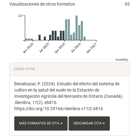
Visualizaciones de otros formatos
95
13
Jan 2025
Jul 2025
Jan 2026
Jul 2026
Jan 2027
monthly
Detalles
CÓMO CITAR
del
Benalcazar, P. (2024). Estudio del efecto del sistema de
artículo
cultivo en la salud del suelo en la Estación de
Investigación Agrícola del Noroeste de Ontario (Canadá).
Siembra
,
11
(2), e6816.
https://doi.org/10.29166/siembra.v11i2.6816
MÁS FORMATOS DE CITA
DESCARGAR CITA