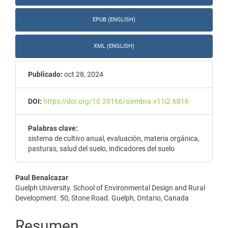
EPUB (ENGLISH)
XML (ENGLISH)
Publicado:
oct 28, 2024
DOI:
https://doi.org/10.29166/siembra.v11i2.6816
Palabras clave:
sistema de cultivo anual, evaluación, materia orgánica,
pasturas, salud del suelo, indicadores del suelo
Contenido
Paul Benalcazar
Guelph University. School of Environmental Design and Rural
principal
Development. 50, Stone Road. Guelph, Ontario, Canada
del
Resumen