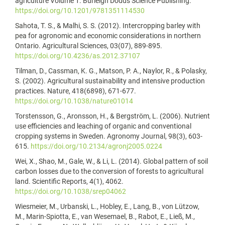
agriculture Volume 1. Burleigh Dodds Science Publishing.
https://doi.org/10.1201/9781351114530
Sahota, T. S., & Malhi, S. S. (2012). Intercropping barley with
pea for agronomic and economic considerations in northern
Ontario. Agricultural Sciences, 03(07), 889-895.
https://doi.org/10.4236/as.2012.37107
Tilman, D., Cassman, K. G., Matson, P. A., Naylor, R., & Polasky,
S. (2002). Agricultural sustainability and intensive production
practices. Nature, 418(6898), 671-677.
https://doi.org/10.1038/nature01014
Torstensson, G., Aronsson, H., & Bergström, L. (2006). Nutrient
use efficiencies and leaching of organic and conventional
cropping systems in Sweden. Agronomy Journal, 98(3), 603-
615.
https://doi.org/10.2134/agronj2005.0224
Wei, X., Shao, M., Gale, W., & Li, L. (2014). Global pattern of soil
carbon losses due to the conversion of forests to agricultural
land. Scientific Reports, 4(1), 4062.
https://doi.org/10.1038/srep04062
Wiesmeier, M., Urbanski, L., Hobley, E., Lang, B., von Lützow,
M., Marin-Spiotta, E., van Wesemael, B., Rabot, E., Ließ, M.,