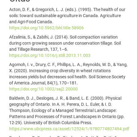
Acton, D. F., & Gregorich, L. J. (eds.). (1995). The health of our
soils: toward sustainable agriculture in Canada. Agriculture
and Agri-Food Canada.
https://doi.org/10.5962/bhl.title.58906
Afzalinia, S., & Zabihi, J. (2014). Soil compaction variation
during corn growing season under conservation tillage. Soil
and Tillage Research, 137, 1–6.
https://doi.org/10.1016/j.still.2013.11.003
Agomoh, I. v., Drury, C. F., Phillips, L. A., Reynolds, W. D., & Yang,
X. (2020). Increasing crop diversity in wheat rotations
increases yields but decreases soil health. Soil Science Society
of America Journal, 84(1), 170–181.
https://doi.org/10.1002/saj2.20000
Baldwin, D. J., Desloges, J. R., & Band, L. E. (2000). Physical
geography of Ontario. In A. H. Perera, D. L. Euler, & I. D.
Thompson, Ecology of a Managed Terrestrial Landscape:
Patterns and Processes of Forest Landscapes in Ontario (pp.
12-29). University of British Columbia Press.
https://www.ubcpress.ca/asset/12524/1/9780774807494.pdf