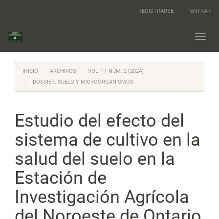
Navegación
REGISTRARSE
ENTRAR
principal
Contenido
principal
Toggl
Barra
navig
lateral
INICIO
ARCHIVOS
VOL. 11 NÚM. 2 (2024)
DOSSIER: SUELO Y MICROORGANISMOS
Estudio del efecto del
sistema de cultivo en la
salud del suelo en la
Estación de
Investigación Agrícola
del Noroeste de Ontario