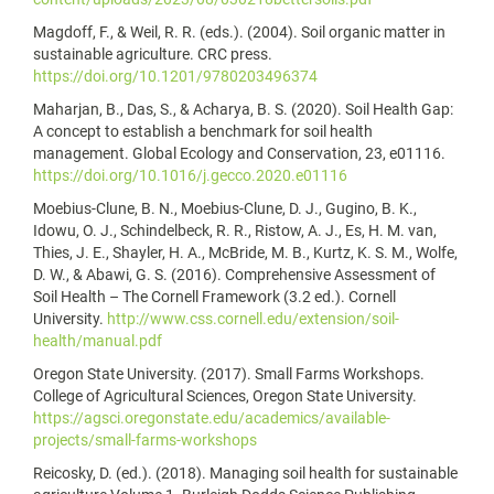
Magdoff, F., & Weil, R. R. (eds.). (2004). Soil organic matter in
sustainable agriculture. CRC press.
https://doi.org/10.1201/9780203496374
Maharjan, B., Das, S., & Acharya, B. S. (2020). Soil Health Gap:
A concept to establish a benchmark for soil health
management. Global Ecology and Conservation, 23, e01116.
https://doi.org/10.1016/j.gecco.2020.e01116
Moebius-Clune, B. N., Moebius-Clune, D. J., Gugino, B. K.,
Idowu, O. J., Schindelbeck, R. R., Ristow, A. J., Es, H. M. van,
Thies, J. E., Shayler, H. A., McBride, M. B., Kurtz, K. S. M., Wolfe,
D. W., & Abawi, G. S. (2016). Comprehensive Assessment of
Soil Health – The Cornell Framework (3.2 ed.). Cornell
University.
http://www.css.cornell.edu/extension/soil-
health/manual.pdf
Oregon State University. (2017). Small Farms Workshops.
College of Agricultural Sciences, Oregon State University.
https://agsci.oregonstate.edu/academics/available-
projects/small-farms-workshops
Reicosky, D. (ed.). (2018). Managing soil health for sustainable