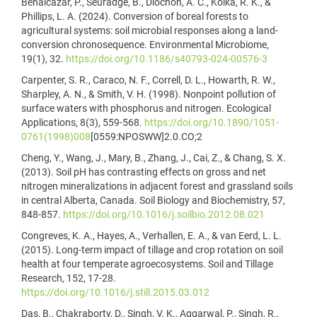
Benalcazar, P., Seuradge, B., Diochon, A. C., Kolka, R. K., &
Phillips, L. A. (2024). Conversion of boreal forests to
agricultural systems: soil microbial responses along a land-
conversion chronosequence. Environmental Microbiome,
19(1), 32.
https://doi.org/10.1186/s40793-024-00576-3
Carpenter, S. R., Caraco, N. F., Correll, D. L., Howarth, R. W.,
Sharpley, A. N., & Smith, V. H. (1998). Nonpoint pollution of
surface waters with phosphorus and nitrogen. Ecological
Applications, 8(3), 559-568.
https://doi.org/10.1890/1051-
0761(1998)008
[0559:NPOSWW]2.0.CO;2
Cheng, Y., Wang, J., Mary, B., Zhang, J., Cai, Z., & Chang, S. X.
(2013). Soil pH has contrasting effects on gross and net
nitrogen mineralizations in adjacent forest and grassland soils
in central Alberta, Canada. Soil Biology and Biochemistry, 57,
848-857.
https://doi.org/10.1016/j.soilbio.2012.08.021
Congreves, K. A., Hayes, A., Verhallen, E. A., & van Eerd, L. L.
(2015). Long-term impact of tillage and crop rotation on soil
health at four temperate agroecosystems. Soil and Tillage
Research, 152, 17-28.
https://doi.org/10.1016/j.still.2015.03.012
Das, B., Chakraborty, D., Singh, V. K., Aggarwal, P., Singh, R.,