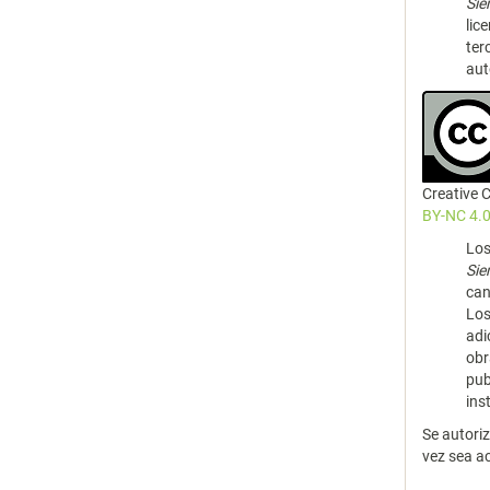
Si
lic
ter
aut
Creative
BY-NC 4.0
Los
Si
can
Los
adi
obr
pub
ins
Se autori
vez sea a