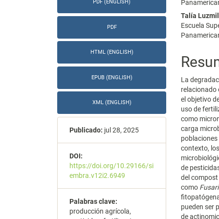
Panamerican
PDF (ENGLISH)
Talía Luzmi
Escuela Supe
PDF
Panamerican
HTML (ENGLISH)
Resu
EPUB (ENGLISH)
La degradaci
relacionado 
el objetivo d
XML (ENGLISH)
uso de ferti
como micronu
carga microb
Publicado:
jul 28, 2025
poblaciones 
contexto, lo
DOI:
microbiológi
https://doi.org/10.29166/si
de pesticida
embra.v12i2.6949
del compost
como
Fusar
fitopatógena
Palabras clave:
pueden ser 
producción agrícola,
de actinomic