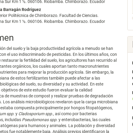
a Sur Km 1 ½. 060106. Riobamba. Chimborazo. Ecuador
la Barragán Rodríguez
rior Politécnica de Chimborazo. Facultad de Ciencias.
a Sur Km 1 ½. 060106. Riobamba. Chimborazo. Ecuador
men
ón del suelo y la baja productividad agrícola a menudo se han
con el uso indiscriminado de pesticidas. En los últimos años, con
e restaurar la fertilidad del suelo, los agricultores han recurrido al
lizantes orgánicos, los cuales aportan tanto macronutrientes
trientes para mejorar la producción agrícola. Sin embargo, la
iana de estos fertilizantes también puede afectar a las
biológicas del suelo, su diversidad y su actividad. En este
s objetivos de este estudio fueron evaluar la calidad
ca de muestras de compost y realizar pruebas de degradación
s. Los análisis microbiológicos revelaron que la carga microbiana
 estaba compuesta principalmente por hongos fitopatógenos,
ium spp
. y
Cladosporium spp
., así como por bacterias
s, incluidas
Pseudomonas spp
. y enterobacterias, las cuales
patógenas para humanos y animales. La población y diversidad
etos fue notablemente baja. Análisis previos identificaron la