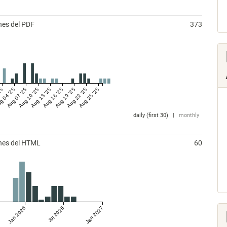
nes del PDF
373
25
g 04 '25
Aug 07 '25
Aug 10 '25
Aug 13 '25
Aug 16 '25
Aug 19 '25
Aug 22 '25
Aug 25 '25
daily (first 30)
|
monthly
ones del HTML
60
Jan 2026
Jul 2026
Jan 2027