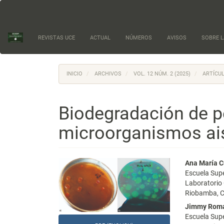
Navegación
principal
Contenido
principal
REVISTAS UCE
ACTUAL
NÚMEROS
AVISOS
SOBRE L
Barra
lateral
INICIO
ARCHIVOS
VOL. 12 NÚM. 2 (2025)
ARTÍCUL
Biodegradación de p
microorganismos ai
Barra
Conte
Ana María C
Escuela Supe
lateral
princi
Laboratorio
Riobamba, C
del
del
Jimmy Roma
artículo
artícu
Escuela Supe