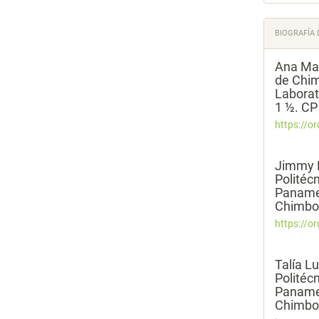
BIOGRAFÍA 
Ana Mar
de Chim
Laborat
1 ½. CP
https://o
Jimmy 
Politéc
Paname
Chimbo
https://o
Talía L
Politéc
Paname
Chimbo