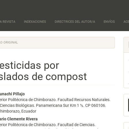
A REVISTA
INDEXACIONES
DIRECTRICES DEL AUTOR/A
ENVÍOS
AC
O ORIGINAL
esticidas por
slados de compost
nido
unachi Pillajo
E
rior Politécnica de Chimborazo. Facultad Recursos Naturales.
pal
 Ciencias Biológicas. Panamericana Sur Km 1 ½. CP 060106.
u
himborazo, Ecuador
a
rio Clemente Rivera
lo
rior Politécnica de Chimborazo. Facultad de Ciencias.