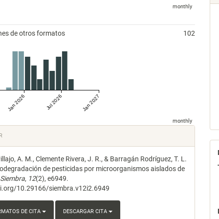
monthly
nes de otros formatos
102
Jan 2026
Jul 2026
Jan 2027
monthly
les
R
llajo, A. M., Clemente Rivera, J. R., & Barragán Rodríguez, T. L.
lo
iodegradación de pesticidas por microorganismos aislados de
.
Siembra
,
12
(2), e6949.
oi.org/10.29166/siembra.v12i2.6949
RMATOS DE CITA
DESCARGAR CITA