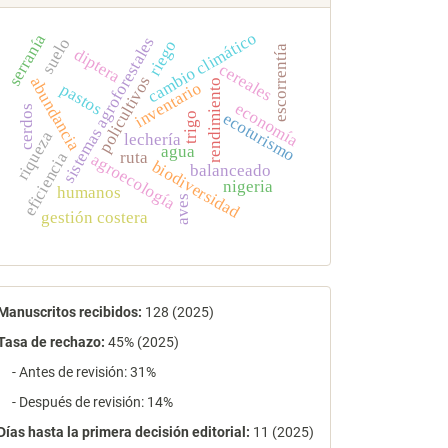
cambio climático
serranía
sistemas agroforestales
suelo
riego
escorrentía
diptera
cereales
policultivos
abundancia
rendimiento
inventario
pastos
economía
cerdos
ecoturismo
trigo
riqueza
lechería
agua
ruta
eficiencia
agroecología
biodiversidad
balanceado
nigeria
humanos
aves
gestión costera
estadísticas
Manuscritos recibidos:
128 (2025)
Tasa de rechazo
:
45% (2025)
- Antes de revisión: 31%
- Después de revisión: 14%
Días hasta la primera decisión editorial:
11 (2025)