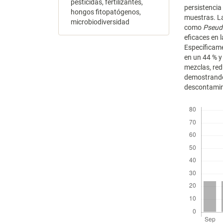
pesticidas, fertilizantes,
persistencia
hongos fitopatógenos,
muestras. L
microbiodiversidad
como
Pseud
eficaces en 
Específicame
en un 44 % y
mezclas, red
demostrando
descontamin
Descargas