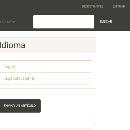
REGISTRARSE
ENTRAR
BUSCAR
ERCA DE
Idioma
English
Español (España)
nviar
n
ENVIAR UN ARTÍCULO
rtículo