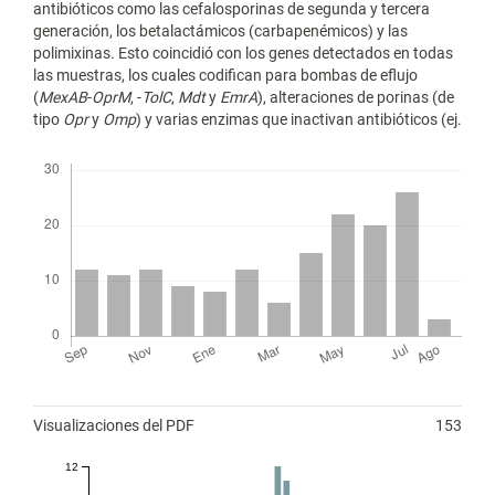
antibióticos como las cefalosporinas de segunda y tercera
generación, los betalactámicos (carbapenémicos) y las
polimixinas. Esto coincidió con los genes detectados en todas
las muestras, los cuales codifican para bombas de eflujo
(
MexAB
-
OprM
, -
TolC
,
Mdt
y
EmrA
), alteraciones de porinas (de
tipo
Opr
y
Omp
) y varias enzimas que inactivan antibióticos (ej.
Descargas
Métricas
Visualizaciones del PDF
153
12