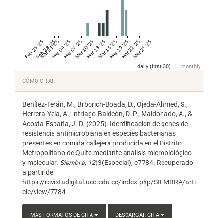
Feb 25 '25
Feb 28 '25
Mar 01 '25
Mar 04 '25
Mar 07 '25
Mar 10 '25
Mar 13 '25
Mar 16 '25
Mar 19 '25
Mar 22 '25
Mar 25 '25
daily (first 30)
|
monthly
Detalles
CÓMO CITAR
del
Benítez-Terán, M., Brborich-Boada, D., Ojeda-Ahmed, S.,
artículo
Herrera-Yela, A., Intriago-Baldeón, D. P., Maldonado, A., &
Acosta-España, J. D. (2025). Identificación de genes de
resistencia antimicrobiana en especies bacterianas
presentes en comida callejera producida en el Distrito
Metropolitano de Quito mediante análisis microbiológico
y molecular.
Siembra
,
12
(3(Especial), e7784. Recuperado
a partir de
https://revistadigital.uce.edu.ec/index.php/SIEMBRA/arti
cle/view/7784
MÁS FORMATOS DE CITA
DESCARGAR CITA