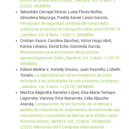
provincia de Manabí, Ecuador
,
Siembra: Vol. 9 Núm. 2
(2022): SIEMBRA
Sebastián Carvajal Alcívar, Luisa Flores Núñez,
Almudena Mayorga, Freddy Xavier Lasso Garzón,
Percepción de seguridad sanitaria del consumidor
quiteño en el servicio de transporte aéreo post COVID-19
,
Siembra: Vol. 8 Núm. 1 (2021): SIEMBRA
Cristian Vasco, Carolina Sánchez, Víctor Hugo Abril,
Karina Limaico, David Eche, Gioconda García,
Motivaciones para el consumo de productos
agroecológicos en Quito
,
Siembra: Vol. 4 Núm. 1 (2017):
SIEMBRA
Edison Molina V., Kemely Orozco, Juan Pazmiño, Lizbeth
Tonato,
La segmentación de los residentes de Quito,
enfocado a las actividades de ocio y turismo (ociotipos)
,
Siembra: Vol. 5 Núm. 1 (2018): SIEMBRA
Maritza Alejandra Ramírez-López, Elsa María Tamayo-
Legorreta, Vianney Ortiz-Navarrete, Celia Alpuche-
Aranda,
Comparación de los factores de virulencia y
perfiles de resistencia en aislamientos de Salmonella spp
colonizantes o causantes de diarrea en la intefaz salud
humana-animal
,
Siembra: Vol. 12 Núm. 3(Especial)
(2025): Memorias del II Congreso Internacional: