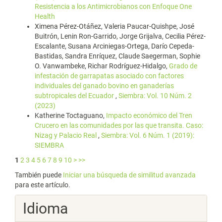
Resistencia a los Antimicrobianos con Enfoque One
Health
Ximena Pérez-Otáñez, Valeria Paucar-Quishpe, José
Buitrón, Lenin Ron-Garrido, Jorge Grijalva, Cecilia Pérez-
Escalante, Susana Arciniegas-Ortega, Darío Cepeda-
Bastidas, Sandra Enríquez, Claude Saegerman, Sophie
O. Vanwambeke, Richar Rodríguez-Hidalgo,
Grado de
infestación de garrapatas asociado con factores
individuales del ganado bovino en ganaderías
subtropicales del Ecuador
,
Siembra: Vol. 10 Núm. 2
(2023)
Katherine Toctaguano,
Impacto económico del Tren
Crucero en las comunidades por las que transita. Caso:
Nizag y Palacio Real
,
Siembra: Vol. 6 Núm. 1 (2019):
SIEMBRA
1
2
3
4
5
6
7
8
9
10
>
>>
También puede
Iniciar una búsqueda de similitud avanzada
para este artículo.
Idioma