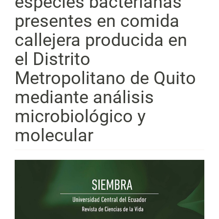
especies bacterianas
presentes en comida
callejera producida en
el Distrito
Metropolitano de Quito
mediante análisis
microbiológico y
molecular
Barra
lateral
del
artículo