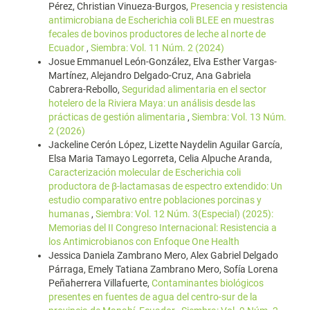
Pérez, Christian Vinueza-Burgos,
Presencia y resistencia
antimicrobiana de Escherichia coli BLEE en muestras
fecales de bovinos productores de leche al norte de
Ecuador
,
Siembra: Vol. 11 Núm. 2 (2024)
Josue Emmanuel León-González, Elva Esther Vargas-
Martínez, Alejandro Delgado-Cruz, Ana Gabriela
Cabrera-Rebollo,
Seguridad alimentaria en el sector
hotelero de la Riviera Maya: un análisis desde las
prácticas de gestión alimentaria
,
Siembra: Vol. 13 Núm.
2 (2026)
Jackeline Cerón López, Lizette Naydelin Aguilar García,
Elsa Maria Tamayo Legorreta, Celia Alpuche Aranda,
Caracterización molecular de Escherichia coli
productora de β-lactamasas de espectro extendido: Un
estudio comparativo entre poblaciones porcinas y
humanas
,
Siembra: Vol. 12 Núm. 3(Especial) (2025):
Memorias del II Congreso Internacional: Resistencia a
los Antimicrobianos con Enfoque One Health
Jessica Daniela Zambrano Mero, Alex Gabriel Delgado
Párraga, Emely Tatiana Zambrano Mero, Sofía Lorena
Peñaherrera Villafuerte,
Contaminantes biológicos
presentes en fuentes de agua del centro-sur de la