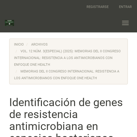
Navegación
REGISTRARSE
ENTRAR
principal
Contenido
principal
Toggl
Barra
navig
lateral
INICIO
ARCHIVOS
VOL. 12 NÚM. 3(ESPECIAL) (2025): MEMORIAS DEL II CONGRESO
INTERNACIONAL: RESISTENCIA A LOS ANTIMICROBIANOS CON
ENFOQUE ONE HEALTH
MEMORIAS DEL II CONGRESO INTERNACIONAL: RESISTENCIA A
LOS ANTIMICROBIANOS CON ENFOQUE ONE HEALTH
Identificación de genes
de resistencia
antimicrobiana en