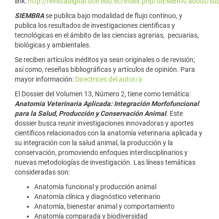
link:
http://revistadigital.uce.edu.ec/index.php/SIEMBRA/about/su
SIEMBRA
se publica bajo modalidad de flujo continuo, y
publica los resultados de investigaciones científicas y
tecnológicas en el ámbito de las ciencias agrarias, pecuarias,
biológicas y ambientales.
Se reciben artículos inéditos ya sean originales o de revisión;
así como, reseñas bibliográficas y artículos de opinión. Para
mayor información:
Directrices del autor/a
El Dossier del Volumen 13, Número 2, tiene como temática:
Anatomía Veterinaria Aplicada: Integración Morfofuncional
para la Salud, Producción y Conservación Animal
. Este
dossier busca reunir investigaciones innovadoras y aportes
científicos relacionados con la anatomía veterinaria aplicada y
su integración con la salud animal, la producción y la
conservación, promoviendo enfoques interdisciplinarios y
nuevas metodologías de investigación. Las líneas temáticas
consideradas son:
Anatomía funcional y producción animal
Anatomía clínica y diagnóstico veterinario
Anatomía, bienestar animal y comportamiento
Anatomía comparada y biodiversidad