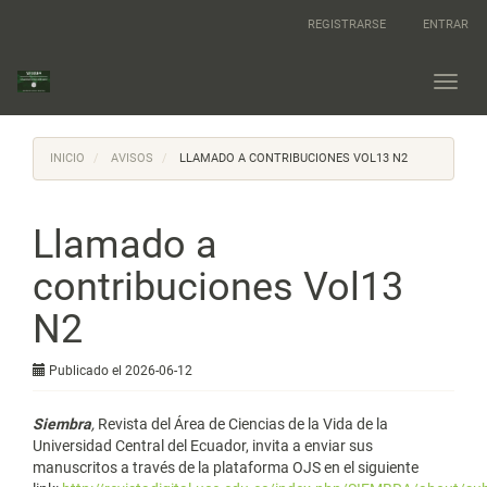
Navegación
REGISTRARSE
ENTRAR
principal
Contenido
principal
Toggl
Barra
navig
lateral
INICIO
AVISOS
LLAMADO A CONTRIBUCIONES VOL13 N2
Llamado a
contribuciones Vol13
N2
Publicado el 2026-06-12
Siembra
,
Revista del Área de Ciencias de la Vida de la
Universidad Central del Ecuador, invita a enviar sus
manuscritos a través de la plataforma OJS en el siguiente