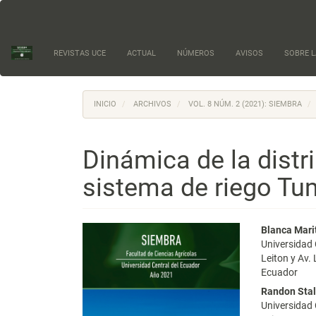
Navegación
principal
Contenido
principal
REVISTAS UCE
ACTUAL
NÚMEROS
AVISOS
SOBRE L
Barra
lateral
INICIO
ARCHIVOS
VOL. 8 NÚM. 2 (2021): SIEMBRA
Dinámica de la distr
sistema de riego T
Barra
Conte
Blanca Mari
Universidad 
lateral
princi
Leiton y Av.
Ecuador
del
del
Randon Stali
artículo
artícu
Universidad 