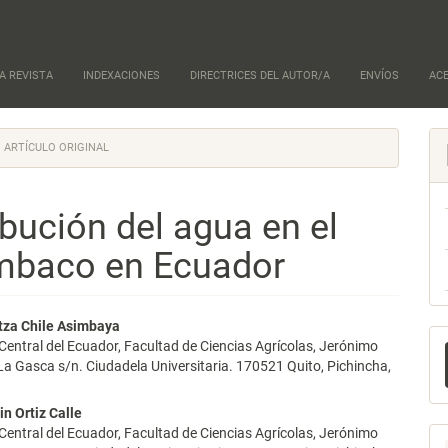
A REVISTA
INDEXACIONES
DIRECTRICES DEL AUTOR/A
ENVÍOS
AC
ARTÍCULO ORIGINAL
ibución del agua en el
umbaco en Ecuador
nido
tza Chile Asimbaya
E
Central del Ecuador, Facultad de Ciencias Agrícolas, Jerónimo
pal
 La Gasca s/n. Ciudadela Universitaria. 170521 Quito, Pichincha,
u
a
n Ortiz Calle
lo
Central del Ecuador, Facultad de Ciencias Agrícolas, Jerónimo