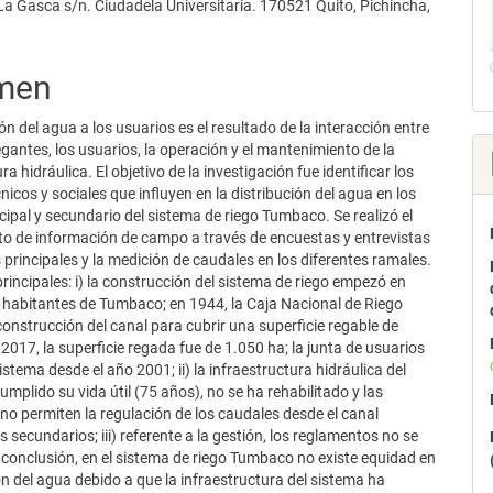
 La Gasca s/n. Ciudadela Universitaria. 170521 Quito, Pichincha,
men
ón del agua a los usuarios es el resultado de la interacción entre
regantes, los usuarios, la operación y el mantenimiento de la
ra hidráulica. El objetivo de la investigación fue identificar los
nicos y sociales que influyen en la distribución del agua en los
cipal y secundario del sistema de riego Tumbaco. Se realizó el
o de información de campo a través de encuestas y entrevistas
s principales y la medición de caudales en los diferentes ramales.
rincipales: i) la construcción del sistema de riego empezó en
 habitantes de Tumbaco; en 1944, la Caja Nacional de Riego
construcción del canal para cubrir una superficie regable de
 2017, la superficie regada fue de 1.050 ha; la junta de usuarios
istema desde el año 2001; ii) la infraestructura hidráulica del
umplido su vida útil (75 años), no se ha rehabilitado y las
o permiten la regulación de los caudales desde el canal
os secundarios; iii) referente a la gestión, los reglamentos no se
conclusión, en el sistema de riego Tumbaco no existe equidad en
ión del agua debido a que la infraestructura del sistema ha