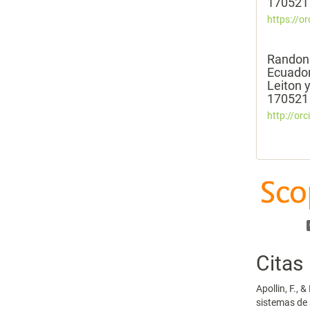
170521 
https://o
Randon 
Ecuador
Leiton 
170521 
http://or
Citas
Apollin, F., 
sistemas de