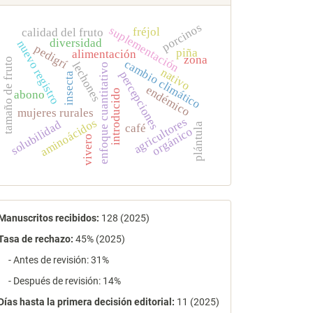
porcinos
suplementación
fréjol
calidad del fruto
diversidad
nuevo registro
pedigrí
piña
alimentación
zona
tamaño de fruto
cambio climático
lechones
enfoque cuantitativo
nativo
percepciones
insecta
endémico
introducido
abono
mujeres rurales
agricultores
aminoácidos
solubilidad
plántula
café
orgánico
vivero
estadísticas
Manuscritos recibidos:
128 (2025)
Tasa de rechazo
:
45% (2025)
- Antes de revisión: 31%
- Después de revisión: 14%
Días hasta la primera decisión editorial:
11 (2025)