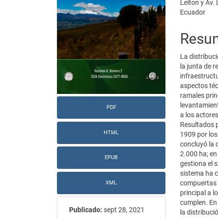
Leiton y Av.
Ecuador
Resu
La distribuci
la junta de 
infraestructu
aspectos téc
ramales prin
levantamient
PDF
a los actore
Resultados p
HTML
1909 por los
concluyó la 
2.000 ha; en
EPUB
gestiona el s
sistema ha c
compuertas n
XML
principal a l
cumplen. En 
Publicado:
sept 28, 2021
la distribuc