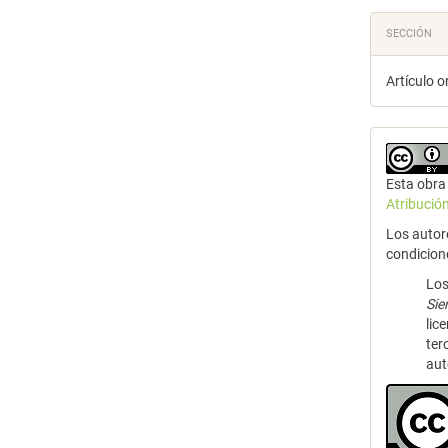
SECCIÓN
Artículo o
Esta obra 
Atribució
Los autor
condicion
Los
Si
lic
ter
aut