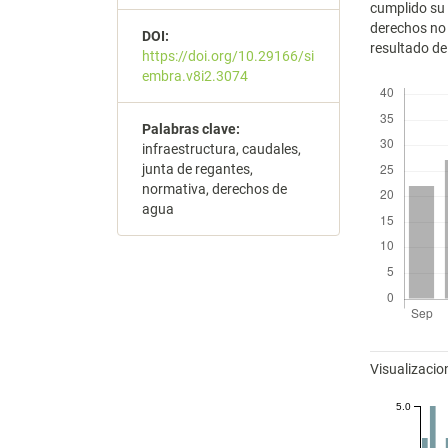
cumplido su v
derechos no 
DOI:
resultado del
https://doi.org/10.29166/si
embra.v8i2.3074
Descargas
Palabras clave:
infraestructura, caudales,
junta de regantes,
normativa, derechos de
agua
Métricas
Visualizacio
5.0