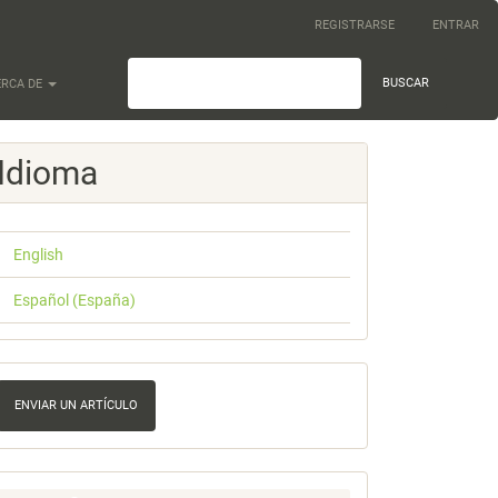
REGISTRARSE
ENTRAR
BUSCAR
ERCA DE
Idioma
English
Español (España)
nviar
n
ENVIAR UN ARTÍCULO
rtículo