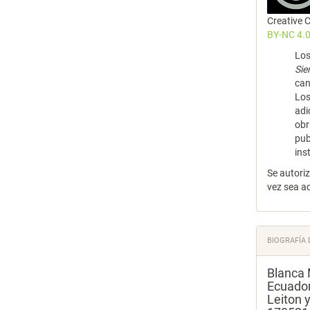
Creative
BY-NC 4.0
Los
Si
can
Los
adi
obr
pub
ins
Se autori
vez sea a
BIOGRAFÍA 
Blanca 
Ecuador
Leiton 