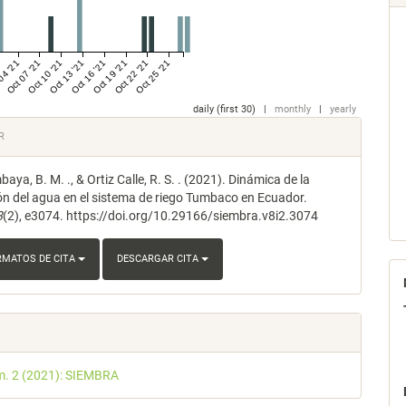
04 '21
Oct 07 '21
Oct 10 '21
Oct 13 '21
Oct 16 '21
Oct 19 '21
Oct 22 '21
Oct 25 '21
daily (first 30)
|
monthly
|
yearly
les
R
baya, B. M. ., & Ortiz Calle, R. S. . (2021). Dinámica de la
lo
ión del agua en el sistema de riego Tumbaco en Ecuador.
8
(2), e3074. https://doi.org/10.29166/siembra.v8i2.3074
RMATOS DE CITA
DESCARGAR CITA
m. 2 (2021): SIEMBRA