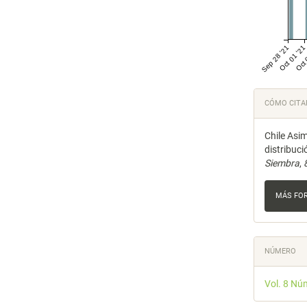
Sep 28 '21
Oct 01 '21
Oct 
Detal
CÓMO CITA
del
Chile Asim
artícu
distribuc
Siembra
,
MÁS FO
NÚMERO
Vol. 8 Nú