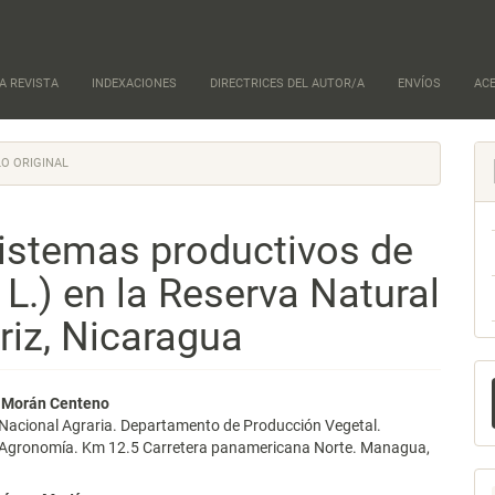
A REVISTA
INDEXACIONES
DIRECTRICES DEL AUTOR/A
ENVÍOS
AC
O ORIGINAL
sistemas productivos de
 L.) en la Reserva Natural
iz, Nicaragua
E
nido
s Morán Centeno
u
 Nacional Agraria. Departamento de Producción Vegetal.
pal
a
 Agronomía. Km 12.5 Carretera panamericana Norte. Managua,