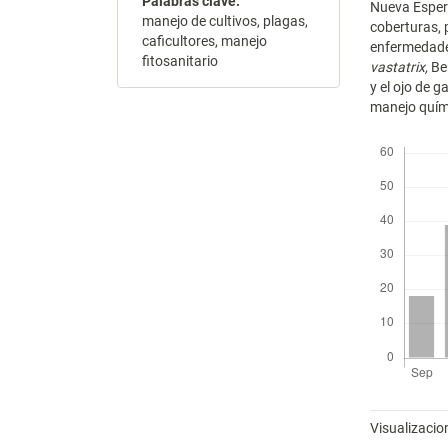
Palabras clave:
Nueva Espera
manejo de cultivos, plagas,
coberturas, 
caficultores, manejo
enfermedades
fitosanitario
vastatrix,
Ber
y el ojo de ga
manejo quími
Descargas
Métricas
Visualizacio