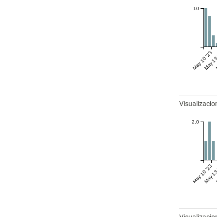
10
May 10 '23
May 13
Visualizaci
2.0
May 10 '23
May 13