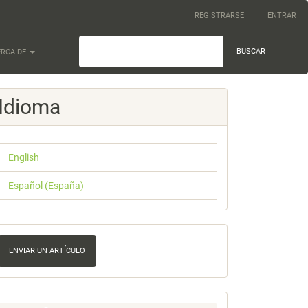
REGISTRARSE
ENTRAR
BUSCAR
ERCA DE
Idioma
English
Español (España)
nviar
n
ENVIAR UN ARTÍCULO
rtículo