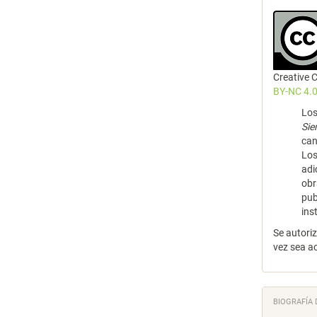
Creative
BY-NC 4.0
Los
Si
can
Los
adi
obr
pub
ins
Se autori
vez sea a
BIOGRAFÍA 