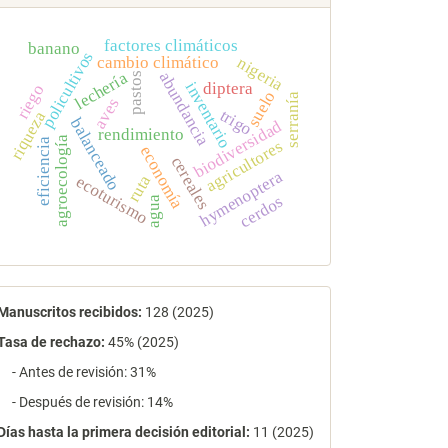
factores climáticos
banano
policultivos
cambio climático
nigeria
lechería
abundancia
pastos
inventario
diptera
riego
suelo
serranía
aves
trigo
riqueza
balanceado
biodiversidad
rendimiento
agroecología
eficiencia
agricultores
economía
cereales
hymenoptera
ruta
ecoturismo
cerdos
agua
estadísticas
Manuscritos recibidos:
128 (2025)
Tasa de rechazo
:
45% (2025)
- Antes de revisión: 31%
- Después de revisión: 14%
Días hasta la primera decisión editorial:
11 (2025)