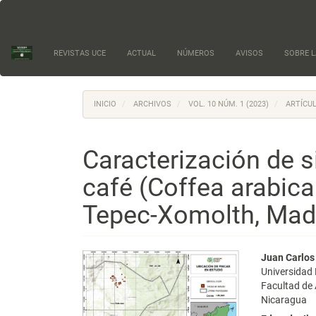
Navegación
principal
Contenido
principal
REVISTAS UCE
ACTUAL
NÚMEROS
AVISOS
SOBRE L
Barra
lateral
INICIO
ARCHIVOS
VOL. 10 NÚM. 1 (2023)
ARTÍCUL
Caracterización de 
café (Coffea arabica
Tepec-Xomolth, Madr
Barra
Conte
Juan Carlo
Universidad
lateral
princi
Facultad de
Nicaragua
del
del