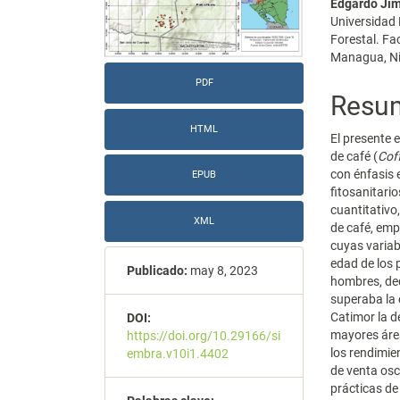
Edgardo Ji
artículo
artícu
Universidad 
Forestal. F
Managua, N
PDF
Resu
HTML
El presente 
de café (
Cof
con énfasis
EPUB
fitosanitario
cuantitativo
XML
de café, emp
cuyas variab
edad de los 
Publicado:
may 8, 2023
hombres, ded
superaba la 
Catimor la d
DOI:
mayores área
https://doi.org/10.29166/si
los rendimie
embra.v10i1.4402
de venta osc
prácticas d