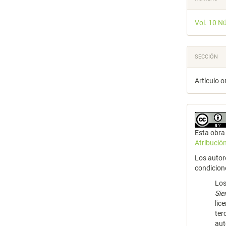
Vol. 10 N
SECCIÓN
Artículo o
Esta obra 
Atribució
Los autor
condicion
Los
Si
lic
ter
aut