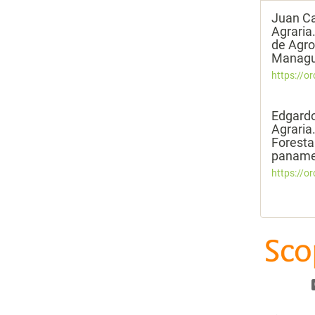
Juan C
Agraria
de Agro
Managu
https://o
Edgard
Agraria
Foresta
paname
https://o