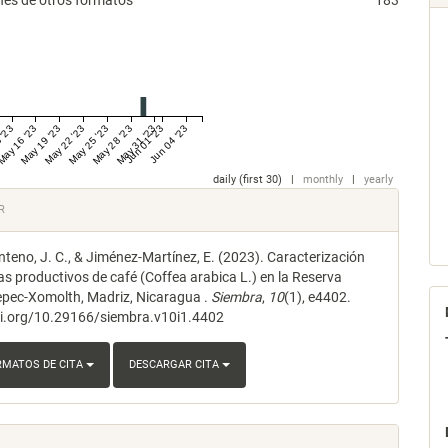
nes de otros formatos
183
 '23
May 16 '23
May 19 '23
May 22 '23
May 25 '23
May 28 '23
May 31 '23
Jun 01 '23
Jun 04 '23
daily (first 30)
|
monthly
|
yearly
les
R
teno, J. C., & Jiménez-Martínez, E. (2023). Caracterización
lo
as productivos de café (Coffea arabica L.) en la Reserva
epec-Xomolth, Madriz, Nicaragua .
Siembra
,
10
(1), e4402.
oi.org/10.29166/siembra.v10i1.4402
RMATOS DE CITA
DESCARGAR CITA