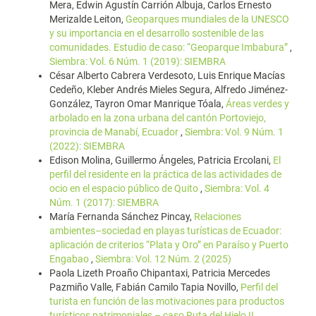
Mera, Edwin Agustín Carrión Albuja, Carlos Ernesto
Merizalde Leiton,
Geoparques mundiales de la UNESCO
y su importancia en el desarrollo sostenible de las
comunidades. Estudio de caso: “Geoparque Imbabura”
,
Siembra: Vol. 6 Núm. 1 (2019): SIEMBRA
César Alberto Cabrera Verdesoto, Luis Enrique Macías
Cedeño, Kleber Andrés Mieles Segura, Alfredo Jiménez-
González, Tayron Omar Manrique Tóala,
Áreas verdes y
arbolado en la zona urbana del cantón Portoviejo,
provincia de Manabí, Ecuador
,
Siembra: Vol. 9 Núm. 1
(2022): SIEMBRA
Edison Molina, Guillermo Ángeles, Patricia Ercolani,
El
perfil del residente en la práctica de las actividades de
ocio en el espacio público de Quito
,
Siembra: Vol. 4
Núm. 1 (2017): SIEMBRA
María Fernanda Sánchez Pincay,
Relaciones
ambientes–sociedad en playas turísticas de Ecuador:
aplicación de criterios “Plata y Oro” en Paraíso y Puerto
Engabao
,
Siembra: Vol. 12 Núm. 2 (2025)
Paola Lizeth Proaño Chipantaxi, Patricia Mercedes
Pazmiño Valle, Fabián Camilo Tapia Novillo,
Perfil del
turista en función de las motivaciones para productos
turísticos patrimoniales – caso Ruta del Hielo II
,