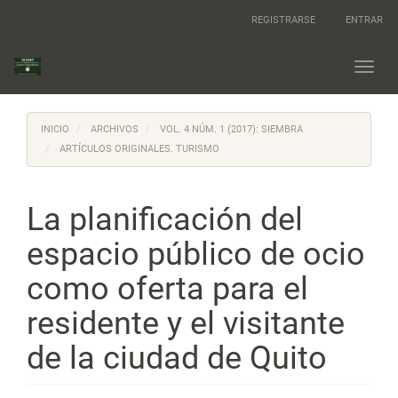
Navegación
REGISTRARSE
ENTRAR
principal
Contenido
principal
Toggl
Barra
navig
lateral
INICIO
ARCHIVOS
VOL. 4 NÚM. 1 (2017): SIEMBRA
ARTÍCULOS ORIGINALES. TURISMO
La planificación del
espacio público de ocio
como oferta para el
residente y el visitante
de la ciudad de Quito