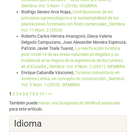
Siembra: Vol. 5 Núm. 1 (2018): SIEMBRA
Rodrigo Severo Arce Rojas,
Contribuciones de los
principios agroecológicos a la sustentabilidad de las
plantaciones forestales con fines comerciales
,
Siembra:
Vol. 11 Núm. 2 (2024)
Roberto Carlos Herrera Anangonó, Diana Valeria
Delgado Campuzano, Juan Alexander Moreira Espinoza,
Patricio Javier Toala Tuarez,
La reactivación turística
post covid-19 de las áreas naturales protegidas y su
incidencia en la mejora de la experiencia de los turistas
en el Ecuador
,
Siembra: Vol. 8 Núm. 2 (2021): SIEMBRA
Enrique Cabanilla Vásconez,
Turismo comunitario en
América Latina, un concepto en construcción
,
Siembra:
Vol. 5 Núm. 1 (2018): SIEMBRA
1
2
3
4
5
6
7
8
9
10
>
>>
También puede
Iniciar una búsqueda de similitud avanzada
para este artículo.
Idioma