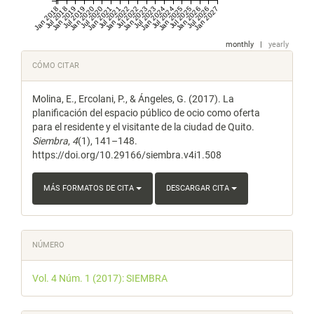
Jan 2018
Jul 2018
Jan 2019
Jul 2019
Jan 2020
Jul 2020
Jan 2021
Jul 2021
Jan 2022
Jul 2022
Jan 2023
Jul 2023
Jan 2024
Jul 2024
Jan 2025
Jul 2025
Jan 2026
Jul 2026
Jan 2027
monthly
|
yearly
Detalles
CÓMO CITAR
del
Molina, E., Ercolani, P., & Ángeles, G. (2017). La
artículo
planificación del espacio público de ocio como oferta
para el residente y el visitante de la ciudad de Quito.
Siembra
,
4
(1), 141–148.
https://doi.org/10.29166/siembra.v4i1.508
MÁS FORMATOS DE CITA
DESCARGAR CITA
NÚMERO
Vol. 4 Núm. 1 (2017): SIEMBRA