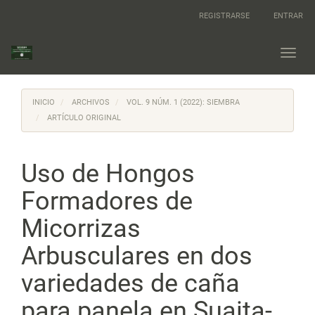
Navegación
REGISTRARSE
ENTRAR
principal
Contenido
principal
Toggl
Barra
navig
lateral
INICIO
ARCHIVOS
VOL. 9 NÚM. 1 (2022): SIEMBRA
ARTÍCULO ORIGINAL
Uso de Hongos
Formadores de
Micorrizas
Arbusculares en dos
variedades de caña
para panela en Suaita-