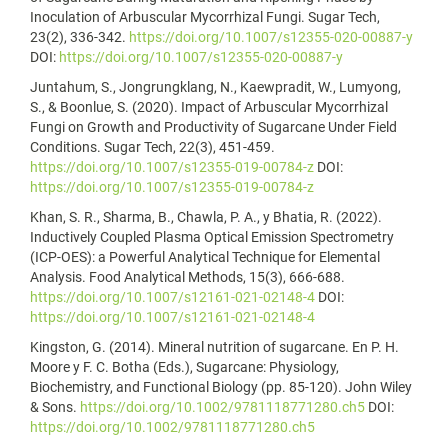
Inoculation of Arbuscular Mycorrhizal Fungi. Sugar Tech,
23(2), 336-342.
https://doi.org/10.1007/s12355-020-00887-y
DOI:
https://doi.org/10.1007/s12355-020-00887-y
Juntahum, S., Jongrungklang, N., Kaewpradit, W., Lumyong,
S., & Boonlue, S. (2020). Impact of Arbuscular Mycorrhizal
Fungi on Growth and Productivity of Sugarcane Under Field
Conditions. Sugar Tech, 22(3), 451-459.
https://doi.org/10.1007/s12355-019-00784-z
DOI:
https://doi.org/10.1007/s12355-019-00784-z
Khan, S. R., Sharma, B., Chawla, P. A., y Bhatia, R. (2022).
Inductively Coupled Plasma Optical Emission Spectrometry
(ICP-OES): a Powerful Analytical Technique for Elemental
Analysis. Food Analytical Methods, 15(3), 666-688.
https://doi.org/10.1007/s12161-021-02148-4
DOI:
https://doi.org/10.1007/s12161-021-02148-4
Kingston, G. (2014). Mineral nutrition of sugarcane. En P. H.
Moore y F. C. Botha (Eds.), Sugarcane: Physiology,
Biochemistry, and Functional Biology (pp. 85-120). John Wiley
& Sons.
https://doi.org/10.1002/9781118771280.ch5
DOI:
https://doi.org/10.1002/9781118771280.ch5