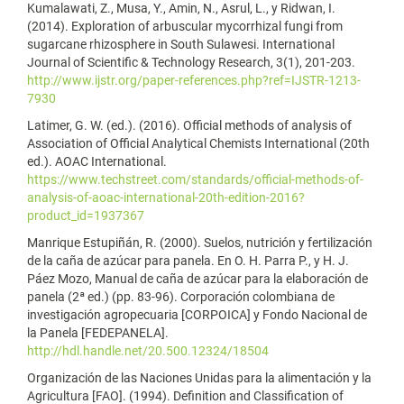
Kumalawati, Z., Musa, Y., Amin, N., Asrul, L., y Ridwan, I.
(2014). Exploration of arbuscular mycorrhizal fungi from
sugarcane rhizosphere in South Sulawesi. International
Journal of Scientific & Technology Research, 3(1), 201-203.
http://www.ijstr.org/paper-references.php?ref=IJSTR-1213-
7930
Latimer, G. W. (ed.). (2016). Official methods of analysis of
Association of Official Analytical Chemists International (20th
ed.). AOAC International.
https://www.techstreet.com/standards/official-methods-of-
analysis-of-aoac-international-20th-edition-2016?
product_id=1937367
Manrique Estupiñán, R. (2000). Suelos, nutrición y fertilización
de la caña de azúcar para panela. En O. H. Parra P., y H. J.
Páez Mozo, Manual de caña de azúcar para la elaboración de
panela (2ª ed.) (pp. 83-96). Corporación colombiana de
investigación agropecuaria [CORPOICA] y Fondo Nacional de
la Panela [FEDEPANELA].
http://hdl.handle.net/20.500.12324/18504
Organización de las Naciones Unidas para la alimentación y la
Agricultura [FAO]. (1994). Definition and Classification of