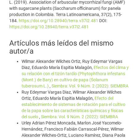
L. (2019). Association of arbuscular mycorrhizal fungi (AMF)
with sugarcane plants (Saccharum officinarum) for panela
production in Colombia. Terra Latinoamericana, 37(2), 175-
184.
https://doi.org/10.28940/terra.v37i2.481
DOI:
https://doi.org/10.28940/terra.v37i2.481
Artículos más leídos del mismo
autor/a
Wilmar Alexander Wilches Ortiz, Ruy Edeymar Vargas
Diaz, Eduardo María Espitia Malagón,
Efectos del clima y
su relación con el tizón tardío (Phytophthora infestans
(Mont.) de Bary) en cultivo de papa (Solanum
tuberosum L.)
,
Siembra: Vol. 9 Núm. 2 (2022): SIEMBRA
Ruy Edeymar Vargas Diaz, Wilmar Alexander Wilches
Ortiz, Eduardo María Espitia Malagón,
Efecto del
establecimiento de sistemas de rotación para el cultivo
de la papa sobre las características químicas y físicas
del suelo
,
Siembra: Vol. 9 Núm. 2 (2022): SIEMBRA
Urley Adrian Pérez Moncada, Marlon José Yacomelo-
Hernández, Francisco Fabián Carrascal-Pérez, Wilmar
Alexander Wilches-Ortiz, Luciano Ramírez, Diana Paola