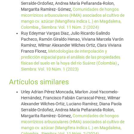
Serralde-Ordoñez, Andrea María Peñaranda-Rolon,
Margarita Ramírez- Gómez,
Comunidades de hongos
micorrízicos arbusculares (HMA) asociados al cultivo de
mango cv. azúcar (Mangifera indica L.) en Magdalena,
Colombia
,
Siembra: Vol. 11 Núm. 2 (2024)
Ruy Edeymar Vargas Diaz, Julio Ricardo Galindo
Pacheco, Ramón Giraldo Henao, Viviana Marcela Varón
Ramírez, Wilmar Alexander Wilches Ortiz, Clara Viviana
Franco Florez,
Metodologías de interpolación y
predicción espacial para el análisis de las propiedades
físicas del suelo en la hoya del río Suárez (Colombia)
,
Siembra: Vol. 10 Núm. 1 (2023)
Artículos similares
Urley Adrian Pérez Moncada, Marlon José Yacomelo-
Hernández, Francisco Fabián Carrascal-Pérez, Wilmar
Alexander Wilches-Ortiz, Luciano Ramírez, Diana Paola
Serralde-Ordoñez, Andrea María Peñaranda-Rolon,
Margarita Ramírez- Gómez,
Comunidades de hongos
micorrízicos arbusculares (HMA) asociados al cultivo de
mango cv. azúcar (Mangifera indica L.) en Magdalena,
Colombia
,
Siembra: Vol. 11 Núm. 2 (2024)