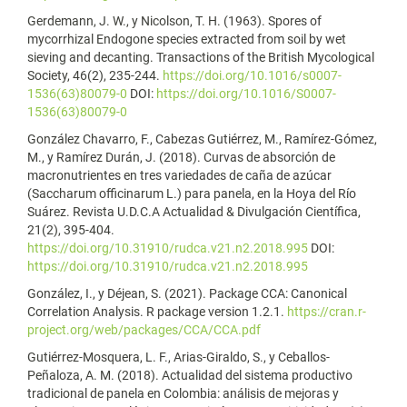
Gerdemann, J. W., y Nicolson, T. H. (1963). Spores of
mycorrhizal Endogone species extracted from soil by wet
sieving and decanting. Transactions of the British Mycological
Society, 46(2), 235-244.
https://doi.org/10.1016/s0007-
1536(63)80079-0
DOI:
https://doi.org/10.1016/S0007-
1536(63)80079-0
González Chavarro, F., Cabezas Gutiérrez, M., Ramírez-Gómez,
M., y Ramírez Durán, J. (2018). Curvas de absorción de
macronutrientes en tres variedades de caña de azúcar
(Saccharum officinarum L.) para panela, en la Hoya del Río
Suárez. Revista U.D.C.A Actualidad & Divulgación Científica,
21(2), 395-404.
https://doi.org/10.31910/rudca.v21.n2.2018.995
DOI:
https://doi.org/10.31910/rudca.v21.n2.2018.995
González, I., y Déjean, S. (2021). Package CCA: Canonical
Correlation Analysis. R package version 1.2.1.
https://cran.r-
project.org/web/packages/CCA/CCA.pdf
Gutiérrez-Mosquera, L. F., Arias-Giraldo, S., y Ceballos-
Peñaloza, A. M. (2018). Actualidad del sistema productivo
tradicional de panela en Colombia: análisis de mejoras y