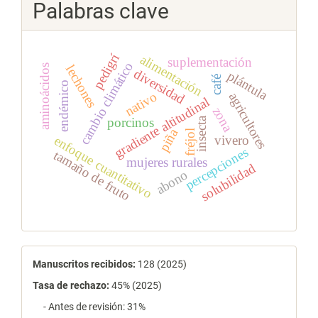
Palabras clave
pedigrí
alimentación
suplementación
cambio climático
aminoácidos
lechones
diversidad
plántula
café
endémico
nativo
agricultores
gradiente altitudinal
zona
insecta
porcinos
piña
fréjol
vivero
enfoque cuantitativo
percepciones
tamaño de fruto
mujeres rurales
solubilidad
abono
estadísticas
Manuscritos recibidos:
128 (2025)
Tasa de rechazo
:
45% (2025)
- Antes de revisión: 31%