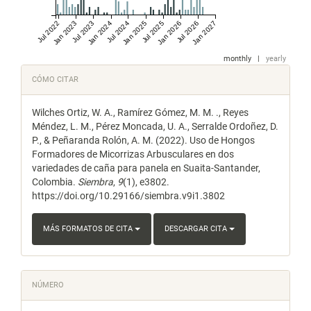
Jul 2022
Jan 2023
Jul 2023
Jan 2024
Jul 2024
Jan 2025
Jul 2025
Jan 2026
Jul 2026
Jan 2027
monthly
|
yearly
Detalles
CÓMO CITAR
del
Wilches Ortiz, W. A., Ramírez Gómez, M. M. ., Reyes
artículo
Méndez, L. M., Pérez Moncada, U. A., Serralde Ordoñez, D.
P., & Peñaranda Rolón, A. M. (2022). Uso de Hongos
Formadores de Micorrizas Arbusculares en dos
variedades de caña para panela en Suaita-Santander,
Colombia.
Siembra
,
9
(1), e3802.
https://doi.org/10.29166/siembra.v9i1.3802
MÁS FORMATOS DE CITA
DESCARGAR CITA
NÚMERO