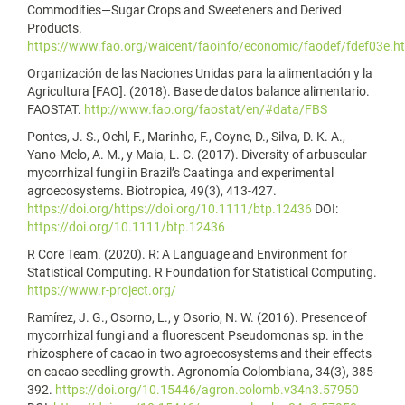
Commodities—Sugar Crops and Sweeteners and Derived
Products.
https://www.fao.org/waicent/faoinfo/economic/faodef/fdef03e.h
Organización de las Naciones Unidas para la alimentación y la
Agricultura [FAO]. (2018). Base de datos balance alimentario.
FAOSTAT.
http://www.fao.org/faostat/en/#data/FBS
Pontes, J. S., Oehl, F., Marinho, F., Coyne, D., Silva, D. K. A.,
Yano‐Melo, A. M., y Maia, L. C. (2017). Diversity of arbuscular
mycorrhizal fungi in Brazil’s Caatinga and experimental
agroecosystems. Biotropica, 49(3), 413-427.
https://doi.org/https://doi.org/10.1111/btp.12436
DOI:
https://doi.org/10.1111/btp.12436
R Core Team. (2020). R: A Language and Environment for
Statistical Computing. R Foundation for Statistical Computing.
https://www.r-project.org/
Ramírez, J. G., Osorno, L., y Osorio, N. W. (2016). Presence of
mycorrhizal fungi and a fluorescent Pseudomonas sp. in the
rhizosphere of cacao in two agroecosystems and their effects
on cacao seedling growth. Agronomía Colombiana, 34(3), 385-
392.
https://doi.org/10.15446/agron.colomb.v34n3.57950