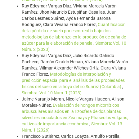
Ruy Edeymar Vargas Diaz, Viviana Marcela Varón
Ramírez, Jhon Mauricio Estupiñan Casallas, Juan
Carlos Lesmes Suárez, Ayda Fernanda Barona
Rodriguez, Clara Viviana Franco Florez,
Cuantificación
de la pérdida de suelo por escorrentía bajo dos
metodologías de labranza en la producción de caña de
azúcar para la elaboración de panela
,
Siembra: Vol. 10
Núm. 2 (2023)
Ruy Edeymar Vargas Diaz, Julio Ricardo Galindo
Pacheco, Ramón Giraldo Henao, Viviana Marcela Varón
Ramírez, Wilmar Alexander Wilches Ortiz, Clara Viviana
Franco Florez,
Metodologías de interpolación y
predicción espacial para el análisis de las propiedades
físicas del suelo en la hoya del río Suárez (Colombia)
,
Siembra: Vol. 10 Núm. 1 (2023)
Jaime Naranjo-Moran, Nicolle Vargas-Huacon, Allison
Morales-Núñez,
Evaluación de hongos micorrízicos
arbusculares aislados en la rizosfera de dos plantas
silvestres inoculados en Zea mays y Phaseolus vulgaris,
cultivos de importancia económica
,
Siembra: Vol. 13
Núm. 1 (2026)
Francisco Gutiérrez, Carlos Loayza, Arnulfo Portilla,