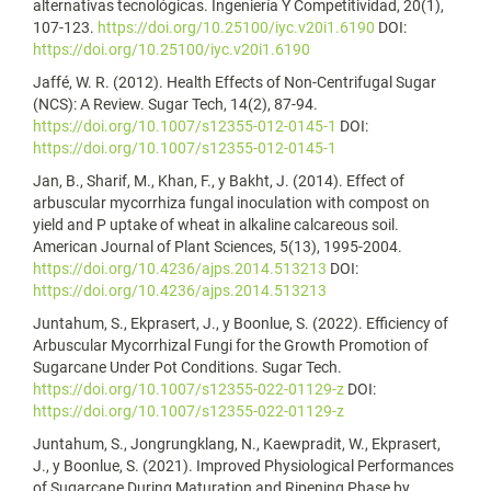
alternativas tecnológicas. Ingeniería Y Competitividad, 20(1),
107-123.
https://doi.org/10.25100/iyc.v20i1.6190
DOI:
https://doi.org/10.25100/iyc.v20i1.6190
Jaffé, W. R. (2012). Health Effects of Non-Centrifugal Sugar
(NCS): A Review. Sugar Tech, 14(2), 87-94.
https://doi.org/10.1007/s12355-012-0145-1
DOI:
https://doi.org/10.1007/s12355-012-0145-1
Jan, B., Sharif, M., Khan, F., y Bakht, J. (2014). Effect of
arbuscular mycorrhiza fungal inoculation with compost on
yield and P uptake of wheat in alkaline calcareous soil.
American Journal of Plant Sciences, 5(13), 1995-2004.
https://doi.org/10.4236/ajps.2014.513213
DOI:
https://doi.org/10.4236/ajps.2014.513213
Juntahum, S., Ekprasert, J., y Boonlue, S. (2022). Efficiency of
Arbuscular Mycorrhizal Fungi for the Growth Promotion of
Sugarcane Under Pot Conditions. Sugar Tech.
https://doi.org/10.1007/s12355-022-01129-z
DOI:
https://doi.org/10.1007/s12355-022-01129-z
Juntahum, S., Jongrungklang, N., Kaewpradit, W., Ekprasert,
J., y Boonlue, S. (2021). Improved Physiological Performances
of Sugarcane During Maturation and Ripening Phase by