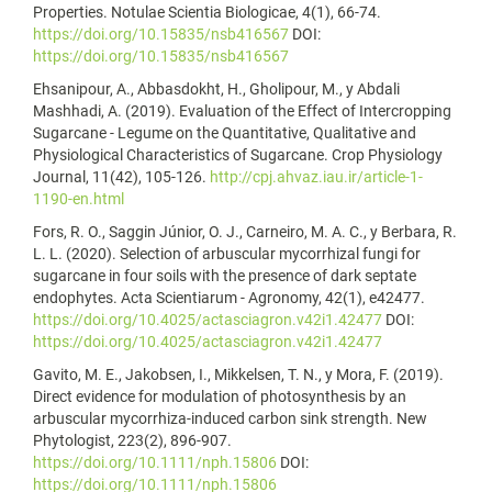
Properties. Notulae Scientia Biologicae, 4(1), 66-74.
https://doi.org/10.15835/nsb416567
DOI:
https://doi.org/10.15835/nsb416567
Ehsanipour, A., Abbasdokht, H., Gholipour, M., y Abdali
Mashhadi, A. (2019). Evaluation of the Effect of Intercropping
Sugarcane - Legume on the Quantitative, Qualitative and
Physiological Characteristics of Sugarcane. Crop Physiology
Journal, 11(42), 105-126.
http://cpj.ahvaz.iau.ir/article-1-
1190-en.html
Fors, R. O., Saggin Júnior, O. J., Carneiro, M. A. C., y Berbara, R.
L. L. (2020). Selection of arbuscular mycorrhizal fungi for
sugarcane in four soils with the presence of dark septate
endophytes. Acta Scientiarum - Agronomy, 42(1), e42477.
https://doi.org/10.4025/actasciagron.v42i1.42477
DOI:
https://doi.org/10.4025/actasciagron.v42i1.42477
Gavito, M. E., Jakobsen, I., Mikkelsen, T. N., y Mora, F. (2019).
Direct evidence for modulation of photosynthesis by an
arbuscular mycorrhiza-induced carbon sink strength. New
Phytologist, 223(2), 896-907.
https://doi.org/10.1111/nph.15806
DOI:
https://doi.org/10.1111/nph.15806