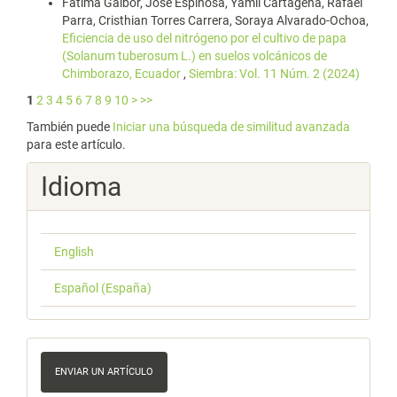
Fatima Gaibor, José Espinosa, Yamil Cartagena, Rafael
Parra, Cristhian Torres Carrera, Soraya Alvarado-Ochoa,
Eficiencia de uso del nitrógeno por el cultivo de papa
(Solanum tuberosum L.) en suelos volcánicos de
Chimborazo, Ecuador
,
Siembra: Vol. 11 Núm. 2 (2024)
1
2
3
4
5
6
7
8
9
10
>
>>
También puede
Iniciar una búsqueda de similitud avanzada
para este artículo.
Idioma
English
Español (España)
Enviar
un
ENVIAR UN ARTÍCULO