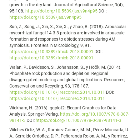
growth in the dry land. Journal of Agricultural Science, 9(4),
95-108.
https://doi.org/10.5539/jas.v9n4p95
DOI:
https://doi.org/10.5539/jas.v9n4p95
Sun, Z., Song, J., Xin, X., Xie, X., y Zhao, B. (2018). Arbuscular
mycorrhizal fungal 14-3-3 proteins are involved in arbuscule
formation and responses to abiotic stresses during AM
symbiosis. Frontiers in Microbiology, 9, 91.
https://doi.org/10.3389/fmicb.2018.00091
DOI:
https://doi.org/10.3389/fmicb.2018.00091
Walan, P., Davidsson, S., Johansson, S., y Höök, M. (2014).
Phosphate rock production and depletion: Regional
disaggregated modeling and global implications. Resources,
Conservation and Recycling, 93, 178-187.
https://doi.org/10.1016/j.resconrec.2014.10.011
DOI:
https://doi.org/10.1016/j.resconrec.2014.10.011
Wickham, H. (2016). ggplot2: Elegant Graphics for Data
Analysis. Springer-Verlag.
https://doi.org/10.1007/978-0-387-
98141-3
DOI:
https://doi.org/10.1007/978-0-387-98141-3
Wilches Ortiz, W. A., Ramírez Gómez, M. M., Pérez Moncada, U.
A., Serralde Ordoñez, D. P., Peñaranda Rolon, A. M., y Ramírez,