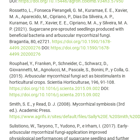
DOI:
https://doi.org/10.15446/agron.colomb.v34n3.57950
Rossetto, L., Fonseca Pierangeli, G. M., Kuramae, E. E., Xavier,
M. A., Aparecido, M., Cipriano, P., Dias Da Silveira, A. P.,
Kuramae, G. M. F., Xavier, E. E., Cipriano, M. A., y Silveira, M. A.
P. (2021). Sugarcane pre-sprouted seedlings produced with
beneficial bacteria and arbuscular mycorrhizal fungi.
Bragantia, 80, e2721.
https://doi.org/10.1590/1678-
4499.20200276
DOI:
https://doi.org/10.1590/1678-
4499.20200276
Rouphael, Y., Franken, P., Schneider, C., Schwarz, D.,
Giovannetti, M., Agnolucci, M., Pascale, S., Bonini, P., y Colla, G.
(2015). Arbuscular mycorrhizal fungi act as biostimulants in
horticultural crops. Scientia Horticulturae, 196, 91-108.
https://doi.org/10.1016/j.scienta.2015.09.002
DOI:
https://doi.org/10.1016/j.scienta.2015.09.002
Smith, S. E., y Read, D. J. (2008). Mycorrhizal symbiosis (3rd
ed.). Academic Press.
https://www.agrifs.ir/sites/default/files/Sally%20E.%20Smith
Sulistiono, W., Taryono, T., Yudono, P., e Irham, I. (2017). Early-
arbuscular mycorrhizal fungi-application improved
physiological performances of sugarcane seedling and further