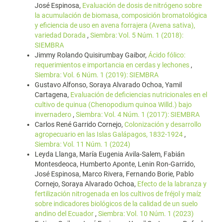
José Espinosa,
Evaluación de dosis de nitrógeno sobre
la acumulación de biomasa, composición bromatológica
y eficiencia de uso en avena forrajera (Avena sativa),
variedad Dorada
,
Siembra: Vol. 5 Núm. 1 (2018):
SIEMBRA
Jimmy Rolando Quisirumbay Gaibor,
Ácido fólico:
requerimientos e importancia en cerdas y lechones
,
Siembra: Vol. 6 Núm. 1 (2019): SIEMBRA
Gustavo Alfonso, Soraya Alvarado Ochoa, Yamil
Cartagena,
Evaluación de deficiencias nutricionales en el
cultivo de quinua (Chenopodium quinoa Willd.) bajo
invernadero
,
Siembra: Vol. 4 Núm. 1 (2017): SIEMBRA
Carlos René Garrido Cornejo,
Colonización y desarrollo
agropecuario en las Islas Galápagos, 1832-1924
,
Siembra: Vol. 11 Núm. 1 (2024)
Leyda Llanga, María Eugenia Avila-Salem, Fabián
Montesdeoca, Humberto Aponte, Lenin Ron-Garrido,
José Espinosa, Marco Rivera, Fernando Borie, Pablo
Cornejo, Soraya Alvarado Ochoa,
Efecto de la labranza y
fertilización nitrogenada en los cultivos de fréjol y maíz
sobre indicadores biológicos de la calidad de un suelo
andino del Ecuador
,
Siembra: Vol. 10 Núm. 1 (2023)