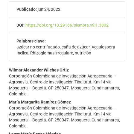
Publicado:
jun 24, 2022
DOI:
https://doi.org/10.29166/siembra.v9i1.3802
Palabras clave:
azúcar no centrifugado, caña de azúcar, Acaulospora
mellea, Rhizoglomus irregulare, nutrición
Contenido
Wilmar Alexander Wilches Ortiz
Corporación Colombiana de Investigación Agropecuaria –
principal
Agrosavia. Centro de Investigación Tibaitatá. Km 14 vía
Mosquera – Bogotá. CP 250047. Mosquera, Cundinamarca,
del
Colombia.
artículo
María Margarita Ramírez Gómez
Corporación Colombiana de Investigación Agropecuaria –
Agrosavia. Centro de Investigación Tibaitatá. Km 14 vía
Mosquera – Bogotá. CP 250047. Mosquera, Cundinamarca,
Colombia.
Laura María Reyes Méndez