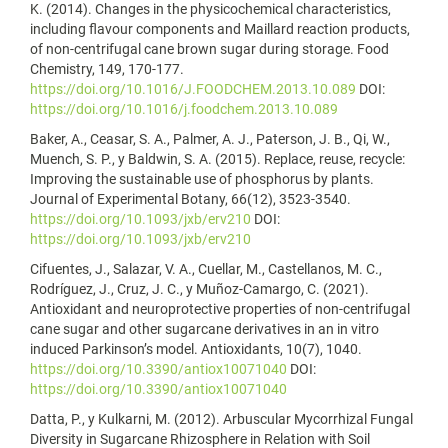
K. (2014). Changes in the physicochemical characteristics,
including flavour components and Maillard reaction products,
of non-centrifugal cane brown sugar during storage. Food
Chemistry, 149, 170-177.
https://doi.org/10.1016/J.FOODCHEM.2013.10.089
DOI:
https://doi.org/10.1016/j.foodchem.2013.10.089
Baker, A., Ceasar, S. A., Palmer, A. J., Paterson, J. B., Qi, W.,
Muench, S. P., y Baldwin, S. A. (2015). Replace, reuse, recycle:
Improving the sustainable use of phosphorus by plants.
Journal of Experimental Botany, 66(12), 3523-3540.
https://doi.org/10.1093/jxb/erv210
DOI:
https://doi.org/10.1093/jxb/erv210
Cifuentes, J., Salazar, V. A., Cuellar, M., Castellanos, M. C.,
Rodríguez, J., Cruz, J. C., y Muñoz-Camargo, C. (2021).
Antioxidant and neuroprotective properties of non-centrifugal
cane sugar and other sugarcane derivatives in an in vitro
induced Parkinson’s model. Antioxidants, 10(7), 1040.
https://doi.org/10.3390/antiox10071040
DOI:
https://doi.org/10.3390/antiox10071040
Datta, P., y Kulkarni, M. (2012). Arbuscular Mycorrhizal Fungal
Diversity in Sugarcane Rhizosphere in Relation with Soil