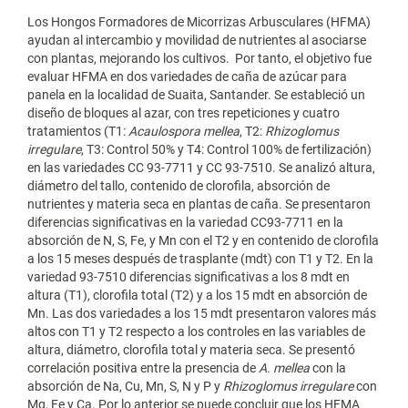
Los Hongos Formadores de Micorrizas Arbusculares (HFMA)
ayudan al intercambio y movilidad de nutrientes al asociarse
con plantas, mejorando los cultivos. Por tanto, el objetivo fue
evaluar HFMA en dos variedades de caña de azúcar para
panela en la localidad de Suaita, Santander. Se estableció un
diseño de bloques al azar, con tres repeticiones y cuatro
tratamientos (T1:
Acaulospora mellea
, T2:
Rhizoglomus
irregulare
, T3: Control 50% y T4: Control 100% de fertilización)
en las variedades CC 93-7711 y CC 93-7510. Se analizó altura,
diámetro del tallo, contenido de clorofila, absorción de
nutrientes y materia seca en plantas de caña. Se presentaron
diferencias significativas en la variedad CC93-7711 en la
absorción de N, S, Fe, y Mn con el T2 y en contenido de clorofila
a los 15 meses después de trasplante (mdt) con T1 y T2. En la
variedad 93-7510 diferencias significativas a los 8 mdt en
altura (T1), clorofila total (T2) y a los 15 mdt en absorción de
Mn. Las dos variedades a los 15 mdt presentaron valores más
altos con T1 y T2 respecto a los controles en las variables de
altura, diámetro, clorofila total y materia seca. Se presentó
correlación positiva entre la presencia de
A. mellea
con la
absorción de Na, Cu, Mn, S, N y P y
Rhizoglomus irregulare
con
Mg, Fe y Ca. Por lo anterior se puede concluir que los HFMA