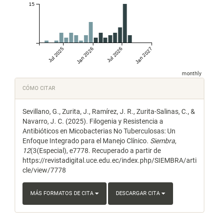
15
Jul 2025
Jan 2026
Jul 2026
Jan 2027
monthly
Detalles
CÓMO CITAR
del
Sevillano, G., Zurita, J., Ramírez, J. R., Zurita-Salinas, C., &
artículo
Navarro, J. C. (2025). Filogenia y Resistencia a
Antibióticos en Micobacterias No Tuberculosas: Un
Enfoque Integrado para el Manejo Clínico.
Siembra
,
12
(3(Especial), e7778. Recuperado a partir de
https://revistadigital.uce.edu.ec/index.php/SIEMBRA/arti
cle/view/7778
MÁS FORMATOS DE CITA
DESCARGAR CITA