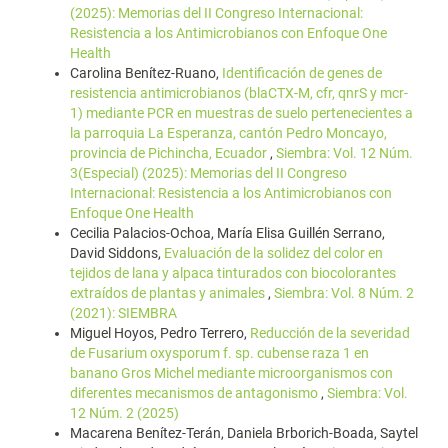
(2025): Memorias del II Congreso Internacional:
Resistencia a los Antimicrobianos con Enfoque One
Health
Carolina Benítez-Ruano,
Identificación de genes de
resistencia antimicrobianos (blaCTX-M, cfr, qnrS y mcr-
1) mediante PCR en muestras de suelo pertenecientes a
la parroquia La Esperanza, cantón Pedro Moncayo,
provincia de Pichincha, Ecuador
,
Siembra: Vol. 12 Núm.
3(Especial) (2025): Memorias del II Congreso
Internacional: Resistencia a los Antimicrobianos con
Enfoque One Health
Cecilia Palacios-Ochoa, María Elisa Guillén Serrano,
David Siddons,
Evaluación de la solidez del color en
tejidos de lana y alpaca tinturados con biocolorantes
extraídos de plantas y animales
,
Siembra: Vol. 8 Núm. 2
(2021): SIEMBRA
Miguel Hoyos, Pedro Terrero,
Reducción de la severidad
de Fusarium oxysporum f. sp. cubense raza 1 en
banano Gros Michel mediante microorganismos con
diferentes mecanismos de antagonismo
,
Siembra: Vol.
12 Núm. 2 (2025)
Macarena Benítez-Terán, Daniela Brborich-Boada, Saytel