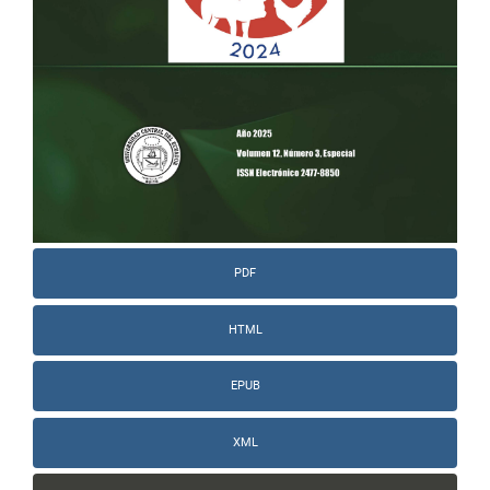
PDF
HTML
EPUB
XML