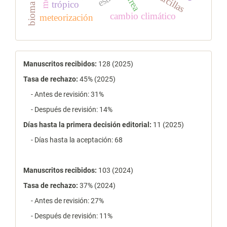
arcillas
urea
trópico
bioma
cambio climático
meteorización
estadísticas
Manuscritos recibidos:
128 (2025)
Tasa de rechazo
:
45% (2025)
- Antes de revisión: 31%
- Después de revisión: 14%
Días hasta la primera decisión editorial:
11 (2025)
- Días hasta la aceptación: 68
Manuscritos recibidos:
103 (2024)
Tasa de rechazo
:
37% (2024)
- Antes de revisión: 27%
- Después de revisión: 11%