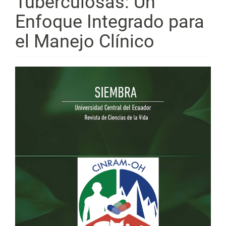
Tuberculosas: Un
Enfoque Integrado para
el Manejo Clínico
Barra
lateral
del
artículo