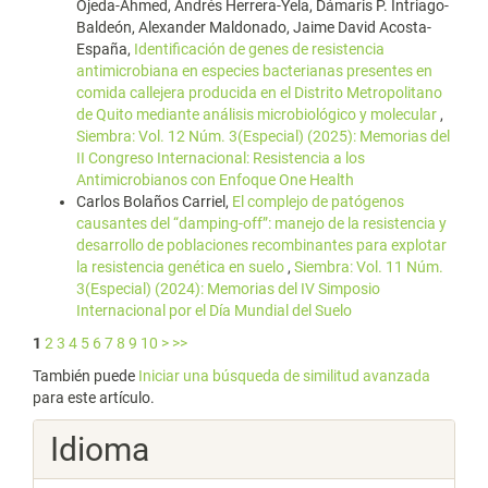
Ojeda-Ahmed, Andrés Herrera-Yela, Dámaris P. Intriago-
Baldeón, Alexander Maldonado, Jaime David Acosta-
España,
Identificación de genes de resistencia
antimicrobiana en especies bacterianas presentes en
comida callejera producida en el Distrito Metropolitano
de Quito mediante análisis microbiológico y molecular
,
Siembra: Vol. 12 Núm. 3(Especial) (2025): Memorias del
II Congreso Internacional: Resistencia a los
Antimicrobianos con Enfoque One Health
Carlos Bolaños Carriel,
El complejo de patógenos
causantes del “damping-off”: manejo de la resistencia y
desarrollo de poblaciones recombinantes para explotar
la resistencia genética en suelo
,
Siembra: Vol. 11 Núm.
3(Especial) (2024): Memorias del IV Simposio
Internacional por el Día Mundial del Suelo
1
2
3
4
5
6
7
8
9
10
>
>>
También puede
Iniciar una búsqueda de similitud avanzada
para este artículo.
Idioma