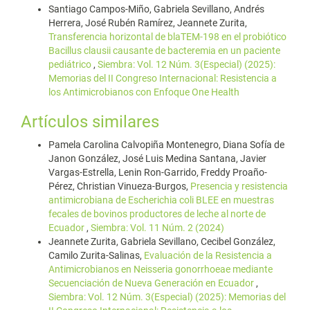
Santiago Campos-Miño, Gabriela Sevillano, Andrés
Herrera, José Rubén Ramírez, Jeannete Zurita,
Transferencia horizontal de blaTEM-198 en el probiótico
Bacillus clausii causante de bacteremia en un paciente
pediátrico
,
Siembra: Vol. 12 Núm. 3(Especial) (2025):
Memorias del II Congreso Internacional: Resistencia a
los Antimicrobianos con Enfoque One Health
Artículos similares
Pamela Carolina Calvopiña Montenegro, Diana Sofía de
Janon González, José Luis Medina Santana, Javier
Vargas-Estrella, Lenin Ron-Garrido, Freddy Proaño-
Pérez, Christian Vinueza-Burgos,
Presencia y resistencia
antimicrobiana de Escherichia coli BLEE en muestras
fecales de bovinos productores de leche al norte de
Ecuador
,
Siembra: Vol. 11 Núm. 2 (2024)
Jeannete Zurita, Gabriela Sevillano, Cecibel González,
Camilo Zurita-Salinas,
Evaluación de la Resistencia a
Antimicrobianos en Neisseria gonorrhoeae mediante
Secuenciación de Nueva Generación en Ecuador
,
Siembra: Vol. 12 Núm. 3(Especial) (2025): Memorias del