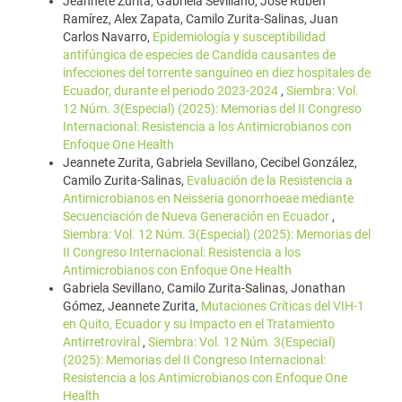
Jeannete Zurita, Gabriela Sevillano, José Rubén
Ramírez, Alex Zapata, Camilo Zurita-Salinas, Juan
Carlos Navarro,
Epidemiología y susceptibilidad
antifúngica de especies de Candida causantes de
infecciones del torrente sanguíneo en diez hospitales de
Ecuador, durante el periodo 2023-2024
,
Siembra: Vol.
12 Núm. 3(Especial) (2025): Memorias del II Congreso
Internacional: Resistencia a los Antimicrobianos con
Enfoque One Health
Jeannete Zurita, Gabriela Sevillano, Cecibel González,
Camilo Zurita-Salinas,
Evaluación de la Resistencia a
Antimicrobianos en Neisseria gonorrhoeae mediante
Secuenciación de Nueva Generación en Ecuador
,
Siembra: Vol. 12 Núm. 3(Especial) (2025): Memorias del
II Congreso Internacional: Resistencia a los
Antimicrobianos con Enfoque One Health
Gabriela Sevillano, Camilo Zurita-Salinas, Jonathan
Gómez, Jeannete Zurita,
Mutaciones Críticas del VIH-1
en Quito, Ecuador y su Impacto en el Tratamiento
Antirretroviral
,
Siembra: Vol. 12 Núm. 3(Especial)
(2025): Memorias del II Congreso Internacional:
Resistencia a los Antimicrobianos con Enfoque One
Health