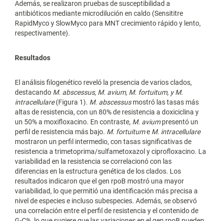
Además, se realizaron pruebas de susceptibilidad a
antibióticos mediante microdilución en caldo (Sensititre
RapidMyco y SlowMyco para MNT crecimiento rápido y lento,
respectivamente).
Resultados
El análisis filogenético reveló la presencia de varios clados,
destacando
M. abscessus, M. avium, M. fortuitum, y M.
intracellulare
(Figura 1)
. M. abscessus
mostró las tasas más
altas de resistencia, con un 80% de resistencia a doxiciclina y
un 50% a moxifloxacino. En contraste,
M. avium
presentó un
perfil de resistencia más bajo.
M. fortuitum
e
M. intracellulare
mostraron un perfil intermedio, con tasas significativas de
resistencia a trimetoprima/sulfametoxazol y ciprofloxacino. La
variabilidad en la resistencia se correlacionó con las
diferencias en la estructura genética de los clados. Los
resultados indicaron que el gen rpoB mostró una mayor
variabilidad, lo que permitió una identificación más precisa a
nivel de especies e incluso subespecies. Además, se observó
una correlación entre el perfil de resistencia y el contenido de
G-C%, lo que sugiere que las variaciones en el gen rpoB pueden