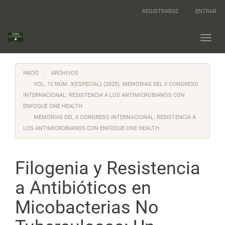
Navegación
REGISTRARSE
ENTRAR
principal
Contenido
principal
Toggl
Barra
navig
lateral
INICIO
ARCHIVOS
VOL. 12 NÚM. 3(ESPECIAL) (2025): MEMORIAS DEL II CONGRESO
INTERNACIONAL: RESISTENCIA A LOS ANTIMICROBIANOS CON
ENFOQUE ONE HEALTH
MEMORIAS DEL II CONGRESO INTERNACIONAL: RESISTENCIA A
LOS ANTIMICROBIANOS CON ENFOQUE ONE HEALTH
Filogenia y Resistencia
a Antibióticos en
Micobacterias No