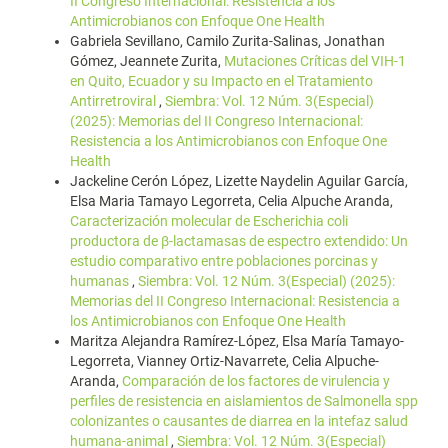
II Congreso Internacional: Resistencia a los
Antimicrobianos con Enfoque One Health
Gabriela Sevillano, Camilo Zurita-Salinas, Jonathan
Gómez, Jeannete Zurita,
Mutaciones Críticas del VIH-1
en Quito, Ecuador y su Impacto en el Tratamiento
Antirretroviral
,
Siembra: Vol. 12 Núm. 3(Especial)
(2025): Memorias del II Congreso Internacional:
Resistencia a los Antimicrobianos con Enfoque One
Health
Jackeline Cerón López, Lizette Naydelin Aguilar García,
Elsa Maria Tamayo Legorreta, Celia Alpuche Aranda,
Caracterización molecular de Escherichia coli
productora de β-lactamasas de espectro extendido: Un
estudio comparativo entre poblaciones porcinas y
humanas
,
Siembra: Vol. 12 Núm. 3(Especial) (2025):
Memorias del II Congreso Internacional: Resistencia a
los Antimicrobianos con Enfoque One Health
Maritza Alejandra Ramírez-López, Elsa María Tamayo-
Legorreta, Vianney Ortiz-Navarrete, Celia Alpuche-
Aranda,
Comparación de los factores de virulencia y
perfiles de resistencia en aislamientos de Salmonella spp
colonizantes o causantes de diarrea en la intefaz salud
humana-animal
,
Siembra: Vol. 12 Núm. 3(Especial)