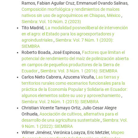
Ramos, Fabian Aguilar Cruz, Emmanuel Ovando Salinas,
Composición morfológica y rendimientos de maíces
nativos sin uso de agroquímicos en Chiapas, México
,
Siembra: Vol. 10 Núm. 2 (2023)
Tito Madrid,
La modalidad posneoliberal de intervención
en el agro: el Estado para los agroexportadores y
agroindustriales
,
Siembra: Vol. 7 Núm. 1 (2020):
SIEMBRA
Roberto Boada, José Espinosa,
Factores que limitan el
potencial de rendimiento del maíz de polinización abierta
en campos de pequeños productores de la Sierra de
Ecuador
,
Siembra: Vol. 3 Núm. 1 (2016): SIEMBRA
Carlos Nieto Cabrera, Azucena Vicuña,
Las tierras y
territorios rurales como escenarios funcionales para la
práctica de la Economía Popular y Solidaria en Ecuador:
algunos elementos sobre su uso y aprovechamiento
,
Siembra: Vol. 2 Núm. 1 (2015): SIEMBRA
Christian Vicente Tamayo Ortiz, Julio Cesar Alegre
Orihuela,
Asociación de cultivos, alternativa para el
desarrollo de una agricultura sustentable
,
Siembra: Vol.
9 Núm. 1 (2022): SIEMBRA
Wilmer Jiménez, Verónica Loayza, Eric Metzler,
Mapeo