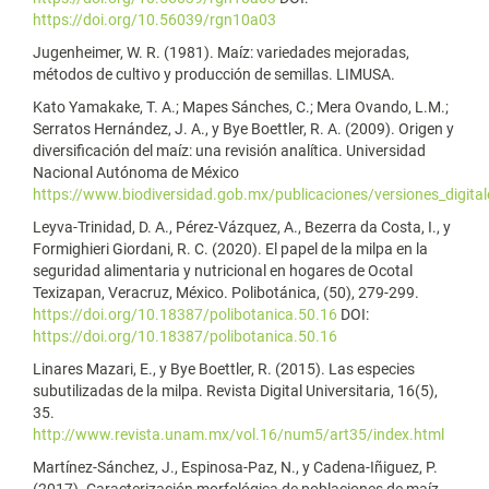
https://doi.org/10.56039/rgn10a03
Jugenheimer, W. R. (1981). Maíz: variedades mejoradas,
métodos de cultivo y producción de semillas. LIMUSA.
Kato Yamakake, T. A.; Mapes Sánches, C.; Mera Ovando, L.M.;
Serratos Hernández, J. A., y Bye Boettler, R. A. (2009). Origen y
diversificación del maíz: una revisión analítica. Universidad
Nacional Autónoma de México
https://www.biodiversidad.gob.mx/publicaciones/versiones_digita
Leyva-Trinidad, D. A., Pérez-Vázquez, A., Bezerra da Costa, I., y
Formighieri Giordani, R. C. (2020). El papel de la milpa en la
seguridad alimentaria y nutricional en hogares de Ocotal
Texizapan, Veracruz, México. Polibotánica, (50), 279-299.
https://doi.org/10.18387/polibotanica.50.16
DOI:
https://doi.org/10.18387/polibotanica.50.16
Linares Mazari, E., y Bye Boettler, R. (2015). Las especies
subutilizadas de la milpa. Revista Digital Universitaria, 16(5),
35.
http://www.revista.unam.mx/vol.16/num5/art35/index.html
Martínez-Sánchez, J., Espinosa-Paz, N., y Cadena-Iñiguez, P.