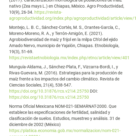
(2017). Caracterización morfológica de poblaciones de maíz
nativo (Zea mays L.) en Chiapas, México. Agro Productividad,
10(9), 26-34.
https://revista-
agroproductividad.org/index.php/agroproductividad/article/view/
Montejo, L. B. C., Sánchez-Cortés, M. S., Orantes-García, C.,
Moreno-Moreno, R. A., y Terrón-Amigón, E. (2021).
Agrobiodiversidad de maíz y frijol en la milpa Ch’ol del ejido
Amado Nervo, municipio de Yajalón, Chiapas. Etnobiología,
19(3), 51-69.
https://revistaetnobiologia.mx/index.php/etno/article/view/401
Munguía-Aldama, J., Sánchez-Plata, F., Vizcarra-Bordi, I., y
Rivas-Guevara, M. (2016). Estrategias para la producción de
maíz frente a los impactos del cambio climático. Revista de
Ciencias Sociales, 21(4), 538-547.
https://doi.org/10.31876/rcs.v21i4.25750
DOI:
https://doi.org/10.31876/rcs.v21i4.25750
Norma Oficial Mexicana NOM-021-SEMARNAT-2000. Que
establece las especificaciones de fertilidad, salinidad y
clasificación de suelos. Estudios, muestreo y análisis. 31 de
diciembre de 2002 (México)
https://platiica.economia.gob.mx/normalizacion/nom-021-