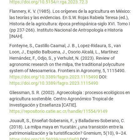
https://doi.org/10.5154/r.rga.2023.72.3
Flannery, K. V. (1985). Los orígenes de la agricultura en México:
las teorías y las evidencias. En S.W. Rojas Rabiela Teresa (ed.),
Historia de la agricultura: época prehispánica-siglo XVI. Tomo I
(pp 237-266). Instituto Nacional de Antropología e Historia
[INAH].
Fonteyne, S., Castillo Caamal, J. B., Lopez-Ridaura, S., van
Loon, J., Espidio Balbuena, J., Osorio Alcalá, L., Martínez
Hernández, F., Odjo, S., y Verhulst, N. (2023). Review of
agronomic research on the milpa, the traditional polyculture
system of Mesoamerica. Frontiers in Agronomy, 5, 1115490.
https://doi.org/10.3389/fagro.2023.1115490
DOI:
https://doi.org/10.3389/fagro.2023.1115490
Gliessman, S. R. (2002). Agroecología : procesos ecológicos en
agricultura sostenible. Centro Agronómico Tropical de
Investigación y Enseñanza [CATIE].
https://repositorio.catie.ac.cr/handle/11554/9149
Jouault, S., Enseñat-Soberanis, F., y Balladares-Soberano, C.
(2018). La milpa maya en Yucatán: ¿una transición entre la
patrimonialización y la turistificación? Gremium, 5(10), 9–24.
https://doi.org/10.56039/rgn10a03
DOI: