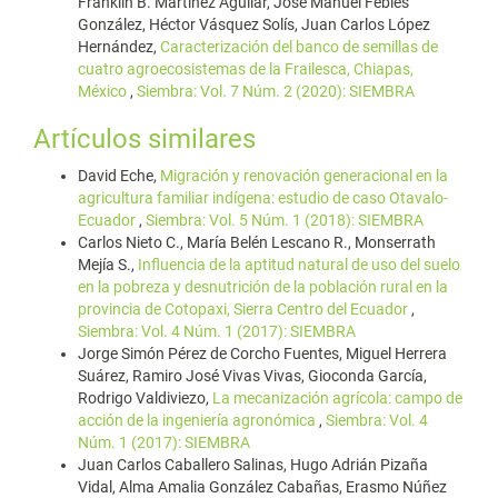
Franklin B. Martínez Aguilar, José Manuel Febles
González, Héctor Vásquez Solís, Juan Carlos López
Hernández,
Caracterización del banco de semillas de
cuatro agroecosistemas de la Frailesca, Chiapas,
México
,
Siembra: Vol. 7 Núm. 2 (2020): SIEMBRA
Artículos similares
David Eche,
Migración y renovación generacional en la
agricultura familiar indígena: estudio de caso Otavalo-
Ecuador
,
Siembra: Vol. 5 Núm. 1 (2018): SIEMBRA
Carlos Nieto C., María Belén Lescano R., Monserrath
Mejía S.,
Influencia de la aptitud natural de uso del suelo
en la pobreza y desnutrición de la población rural en la
provincia de Cotopaxi, Sierra Centro del Ecuador
,
Siembra: Vol. 4 Núm. 1 (2017): SIEMBRA
Jorge Simón Pérez de Corcho Fuentes, Miguel Herrera
Suárez, Ramiro José Vivas Vivas, Gioconda García,
Rodrigo Valdiviezo,
La mecanización agrícola: campo de
acción de la ingeniería agronómica
,
Siembra: Vol. 4
Núm. 1 (2017): SIEMBRA
Juan Carlos Caballero Salinas, Hugo Adrián Pizaña
Vidal, Alma Amalia González Cabañas, Erasmo Núñez