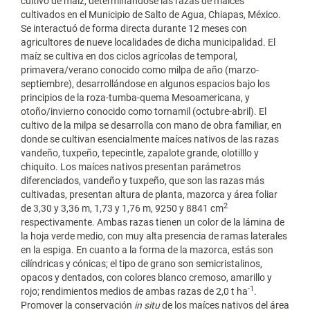
cultivo de maíz, determinándose las razas de maíces
cultivados en el Municipio de Salto de Agua, Chiapas, México.
Se interactuó de forma directa durante 12 meses con
agricultores de nueve localidades de dicha municipalidad. El
maíz se cultiva en dos ciclos agrícolas de temporal,
primavera/verano conocido como milpa de año (marzo-
septiembre), desarrollándose en algunos espacios bajo los
principios de la roza-tumba-quema Mesoamericana, y
otoño/invierno conocido como tornamil (octubre-abril). El
cultivo de la milpa se desarrolla con mano de obra familiar, en
donde se cultivan esencialmente maíces nativos de las razas
vandeño, tuxpeño, tepecintle, zapalote grande, olotilllo y
chiquito. Los maíces nativos presentan parámetros
diferenciados, vandeño y tuxpeño, que son las razas más
cultivadas, presentan altura de planta, mazorca y área foliar
2
de 3,30 y 3,36 m, 1,73 y 1,76 m, 9250 y 8841 cm
respectivamente. Ambas razas tienen un color de la lámina de
la hoja verde medio, con muy alta presencia de ramas laterales
en la espiga. En cuanto a la forma de la mazorca, estás son
cilíndricas y cónicas; el tipo de grano son semicristalinos,
opacos y dentados, con colores blanco cremoso, amarillo y
-1
rojo; rendimientos medios de ambas razas de 2,0 t ha
.
Promover la conservación
in situ
de los maíces nativos del área