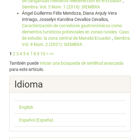
de cangahuas mediante teledetección en el Ecuador
,
Siembra: Vol. 5 Núm. 1 (2018): SIEMBRA
Ángel Guillermo Félix Mendoza, Diana Anjuly Vera
Intriago, Josselyn Karolina Cevallos Cevallos,
Caracterización de corredores gastronómicos como
elementos turísticos potenciales en zonas rurales. Caso
de estudio: la zona central de Manabí-Ecuador
,
Siembra:
Vol. 8 Núm. 2 (2021): SIEMBRA
1
2
3
4
5
6
7
8
9
10
>
>>
También puede
Iniciar una búsqueda de similitud avanzada
para este artículo.
Idioma
English
Español (España)