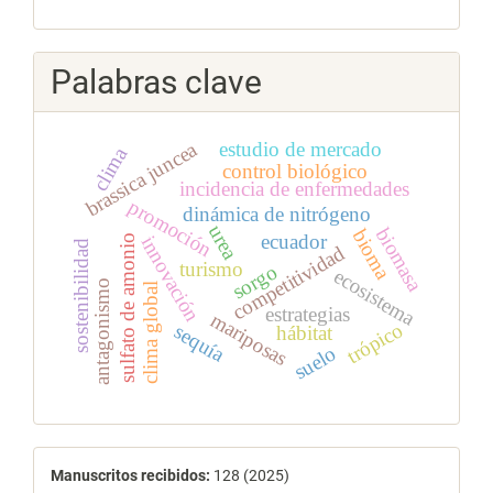
Palabras clave
brassica juncea
estudio de mercado
clima
control biológico
incidencia de enfermedades
promoción
dinámica de nitrógeno
urea
biomasa
bioma
ecuador
sulfato de amonio
innovación
sostenibilidad
competitividad
turismo
sorgo
ecosistema
antagonismo
clima global
estrategias
mariposas
trópico
sequía
hábitat
suelo
estadísticas
Manuscritos recibidos:
128 (2025)