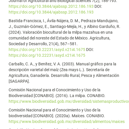
Journal of Agricultural and Biological Sciences 7(2), 186-193.
https://doi.org/10.3844/ajabssp.2012.186.193
DOI:
https://doi.org/10.3844/ajabssp.2012.186.193
Bastida-Francisca, I., Ávila-Nájera, D. M., Pedraza-Mandujano,
J., Guzmán-Gómez, E., Santiago-Mejía, H., y Albino Garduño, R.
(2024). Valoración biocultural de la milpa mazahua en una
comunidad del noreste del Estado de México. Agricultura,
Sociedad y Desarrollo, 21(4), 567–581.
https://doi.org/10.22231/asyd.v21i4.1675
DOI:
https://doi.org/10.22231/asyd.v21i4.1675
Carballo, C. A., y Benítez, V. A. (2003). Manual gráfico para la
descripción varietal del maíz (Zea mays L.). Secretaría de
Agricultura, Ganadería. Desarrollo Rural, Pesca y Alimentación
[SAGARPA].
Comisión Nacional para el Conocimiento y Uso de la
Biodiversidad [CONABIO]. (2016). La milpa. CONABIO.
https://www.biodiversidad.gob.mx/diversidad/sistemasproductivo
Comisión Nacional para el Conocimiento y Uso de la
biodiversidad [CONABIO]. (2020a). Maíces. CONABIO.
https://www.biodiversidad.gob.mx/diversidad/alimentos/maices