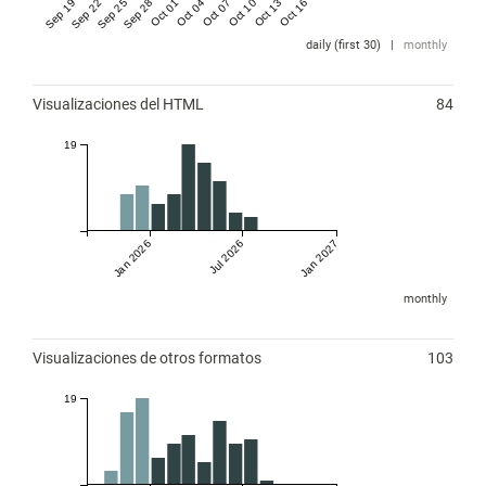
Sep 19 '25
Sep 22 '25
Sep 25 '25
Sep 28 '25
Oct 01 '25
Oct 04 '25
Oct 07 '25
Oct 10 '25
Oct 13 '25
Oct 16 '25
daily (first 30)
|
monthly
Visualizaciones del HTML
84
19
Jan 2026
Jul 2026
Jan 2027
monthly
Visualizaciones de otros formatos
103
19