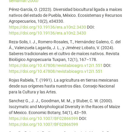
semarnat-2000/
Pérez-García, O. (2023). Diversidad biocultural ligada a maíces
nativos del estado de Puebla, México. Ecosistemas y Recursos
Agropecuarios, 10(2), e34330.
https://doi.org/10.19136/era.a10n2.3430
DOI:
https://doi.org/10.19136/era.a10n2.3430
Reza-Solis, I. J., Romero-Rosales, T., Hernández Galeno, C. del
Á., Valenzuela Lagarda, J. L., y Jiménez Lobato, V. (2024).
Saberes tradicionales en el cultivo de maíces nativos. Revista
Biológico Agropecuaria Tuxpan, 12(1), 167–178.
https://doi.org/10.47808/revistabioagro.v12i1.551
DOI:
https://doi.org/10.47808/revistabioagro.v12i1.551
Rojas Rabiela, T. (1991). La agricultura en tierras mexicanas
desde sus orígenes hasta nuestros días. Consejo Nacional
para la Cultura y las Artes.
Sanchez G., J. J., Goodman, M. M., y Stuber, C. W. (2000).
Isozymatic and Morphological Diversity in the Races of Maize
of Mexico. Economic Botany, 54(1), 43–59.
https://doi.org/10.1007/BF02866599
DOI:
https://doi.org/10.1007/BF02866599