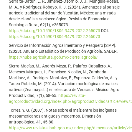
Serralta-Batun, L. P., Jimenez-Osornio, J. J., Munguía-Rosas,
M. Á., y Rodríguez-Robayo, K. J. (2024). Amenazas al paisaje
agrícola tradicional del sur de Yucatán, México: una mirada
desde el análisis socioecológico. Revista de Economia e
Sociologia Rural, 62(1), e265073.
https://doi.org/10.1590/1806-9479.2022.265073
DOI:
https://doi.org/10.1590/1806-9479.2022.265073
Servicio de Información Agroalimentario y Pesquero [SIAP].
(2023). Anuario Estadístico de Producción Agrícola. SADER.
https://nube.agricultura.gob.mx/cierre_agricola/
Sierra-Macías, M., Andrés-Meza, P., Palafox-Caballero, A.,
Meneses-Márquez, I., Francisco-Nicolás, N., Zambada-
Martínez, A., Rodrígez-Montalvo, F., Espinoza-Calderón, A., y
Tadeo-Robledo, M. (2014). Variación morfológica de maíces
nativos (Zea mays L.) en el estado de Veracruz, México. Agro
Productividad, 7(1), 58-65.
https://revista-
agroproductividad.org/index.php/agroproductividad/article/view/
Torres, Y. G. (2007). Notas sobre el maíz entre los indígenas
mesoamericanos antiguos y modernos. Dimensión
antropológica, 41, 45-80.
https://www.revistas.inah.gob.mx/index.php/dimension/article/v