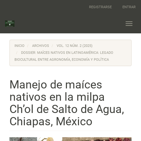
Navegación
REGISTRARSE
ENTRAR
principal
Contenido
principal
Toggl
Barra
navig
lateral
INICIO
ARCHIVOS
VOL. 12 NÚM. 2 (2025)
DOSSIER: MAÍCES NATIVOS EN LATINOAMÉRICA: LEGADO
BIOCULTURAL ENTRE AGRONOMÍA, ECONOMÍA Y POLÍTICA
Manejo de maíces
nativos en la milpa
Ch’ol de Salto de Agua,
Chiapas, México