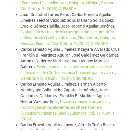
(Zea mays l.) en Villaflores, Chiapas, México
,
Siembra:
Vol. 5 Núm. 1 (2018): SIEMBRA
Juan Cristóbal Torres Pérez, Carlos Ernesto Aguilar
Jiménez, Héctor Vázquez Solís, Mariano Solís López,
Eraclio Gómez Padilla, José Roberto Aguilar Jiménez,
Evaluación del uso de microorganismos de montaña
activados en el cultivo de rosas, Zinacantán, Chiapas,
México
,
Siembra: Vol. 9 Núm. 1 (2022): SIEMBRA
Carlos Ernesto Aguilar Jiménez, Itzayara Alvarado Cruz,
Franklin B. Martínez Aguilar, José Galdámez Galdámez,
Antonio Gutiérrez Martínez, Juan Alonso Morales
Cabrera,
Evaluación de tres abonos orgánicos en el
cultivo de café (Coffea arabica L.) en etapa de vivero
,
Siembra: Vol. 3 Núm. 1 (2016): SIEMBRA
Carlos Ernesto Aguilar Jiménez, Ferman Alberto
Nandayapa Solís, Isidro Zapata Hernández, José
Galdámez Galdámez, Franklin B. Martínez Aguilar,
Héctor Vázquez Solís,
Uso de enmienda orgánica y
microorganismos eficientes en chile habanero
(Capsicum chinense Jacq.)
,
Siembra: Vol. 11 Núm. 1
(2024)
Carlos Ernesto Aguilar Jiménez, Alfredo Tolón Becerra,