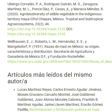
Ubiergo Corvalán, P. A., Rodríguez Galván, M. G., Zaragoza
Martínez, M. L., Ponce Díaz, P., Casas, A., y Mariaca Méndez, R.
(2020). Agrobiodiversity of edible vegetable in the indigenous
territory maya-Ch’ol Chiapas, México. Tropical and Subtropical
Agroecosystems, 23(2), 46
https://doi.org/10.56369/tsaes.3192
DOI:
https://doi.org/10.56369/tsaes.3192
Wellhausen, E. J.; Roberts, L. M.; Hernández, X. E., y
Mangelsdorf, P. (1951). Razas de maíz en México: su origen,
características y distribución. Secretaría de Agricultura y
Ganadería de México D.F., y Fundación Rockefeller.
https://www.ars.usda.gov/ARSUserFiles/50301000/Races_of_Mai
Artículos más leídos del mismo
autor/a
Lucas Martínez Reyes, Carlos Ernesto Aguilar Jiménez,
Moisés Graciano Carcaño Montiel, José Galdámez
Galdámez, Juan Alonso Morales Cabrera, Franklin B.
Martínez Aguilar, Jaime Llaven Martínez, Eraclio Gómez
Padilla,
Biofertilización y fertilización química en maíz