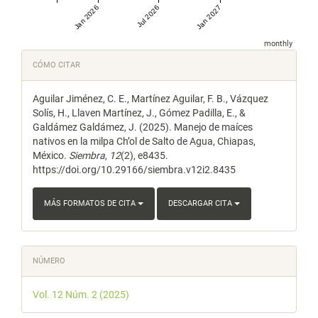
Jan 2026
Jul 2026
Jan 2027
monthly
Detalles
CÓMO CITAR
del
Aguilar Jiménez, C. E., Martínez Aguilar, F. B., Vázquez
artículo
Solís, H., Llaven Martínez, J., Gómez Padilla, E., &
Galdámez Galdámez, J. (2025). Manejo de maíces
nativos en la milpa Ch’ol de Salto de Agua, Chiapas,
México.
Siembra
,
12
(2), e8435.
https://doi.org/10.29166/siembra.v12i2.8435
MÁS FORMATOS DE CITA
DESCARGAR CITA
NÚMERO
Vol. 12 Núm. 2 (2025)