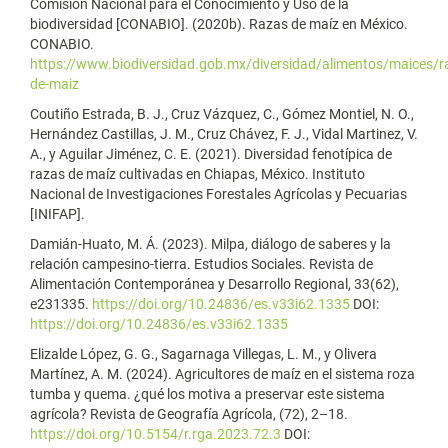
Comisión Nacional para el Conocimiento y Uso de la
biodiversidad [CONABIO]. (2020b). Razas de maíz en México.
CONABIO.
https://www.biodiversidad.gob.mx/diversidad/alimentos/maices/r
de-maiz
Coutiño Estrada, B. J., Cruz Vázquez, C., Gómez Montiel, N. O.,
Hernández Castillas, J. M., Cruz Chávez, F. J., Vidal Martinez, V.
A., y Aguilar Jiménez, C. E. (2021). Diversidad fenotípica de
razas de maíz cultivadas en Chiapas, México. Instituto
Nacional de Investigaciones Forestales Agrícolas y Pecuarias
[INIFAP].
Damián-Huato, M. Á. (2023). Milpa, diálogo de saberes y la
relación campesino-tierra. Estudios Sociales. Revista de
Alimentación Contemporánea y Desarrollo Regional, 33(62),
e231335.
https://doi.org/10.24836/es.v33i62.1335
DOI:
https://doi.org/10.24836/es.v33i62.1335
Elizalde López, G. G., Sagarnaga Villegas, L. M., y Olivera
Martínez, A. M. (2024). Agricultores de maíz en el sistema roza
tumba y quema. ¿qué los motiva a preservar este sistema
agrícola? Revista de Geografía Agrícola, (72), 2–18.
https://doi.org/10.5154/r.rga.2023.72.3
DOI: