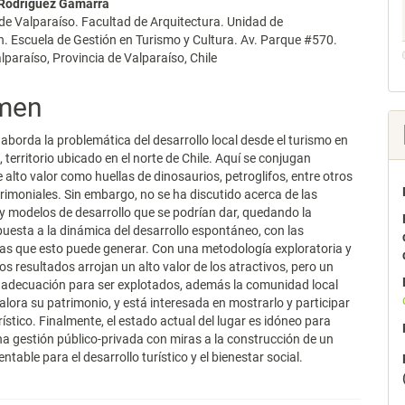
 Rodríguez Gamarra
lo
de Valparaíso. Facultad de Arquitectura. Unidad de
n. Escuela de Gestión en Turismo y Cultura. Av. Parque #570.
paraíso, Provincia de Valparaíso, Chile
men
 aborda la problemática del desarrollo local desde el turismo en
territorio ubicado en el norte de Chile. Aquí se conjugan
e alto valor como huellas de dinosaurios, petroglifos, entre otros
rimoniales. Sin embargo, no se ha discutido acerca de las
 y modelos de desarrollo que se podrían dar, quedando la
puesta a la dinámica del desarrollo espontáneo, con las
as que esto puede generar. Con una metodología exploratoria y
los resultados arrojan un alto valor de los atractivos, pero un
e adecuación para ser explotados, además la comunidad local
alora su patrimonio, y está interesada en mostrarlo y participar
rístico. Finalmente, el estado actual del lugar es idóneo para
 gestión público-privada con miras a la construcción de un
table para el desarrollo turístico y el bienestar social.