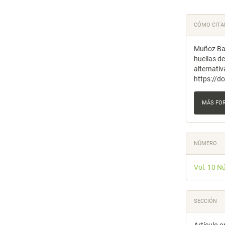
Detal
CÓMO CITA
del
Muñoz Bas
artícu
huellas d
alternati
https://d
MÁS FO
NÚMERO
Vol. 10 N
SECCIÓN