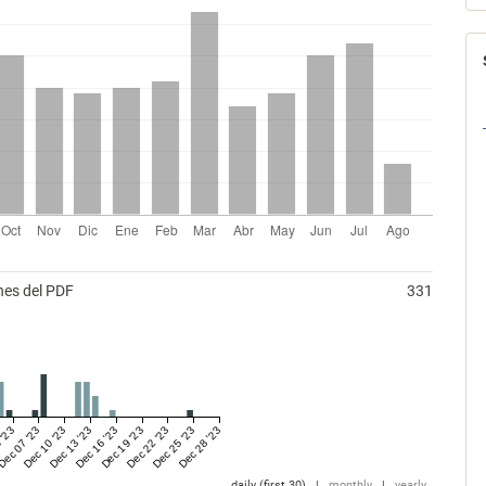
nes del PDF
331
 '23
Dec 07 '23
Dec 10 '23
Dec 13 '23
Dec 16 '23
Dec 19 '23
Dec 22 '23
Dec 25 '23
Dec 28 '23
daily (first 30)
|
monthly
|
yearly