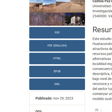
Camila Paz
artículo
artícu
Universidad 
Investigació
2340000. Val
Resu
PDF
Este estudio
Huatacondo, 
PDF (ENGLISH)
atractivos d
recursos pat
alternativas
HTML
localidad ex
consecuenci
EPUB
descriptiva, 
bajo nivel d
reconoce y v
XML
del sector tu
comenzar una
Publicado:
nov 29, 2023
modelo susten
Descargas
DOI: