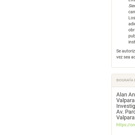
Si
can
Los
adi
obr
pub
ins
Se autori
vez sea a
BIOGRAFÍA 
Alan A
Valpara
Investi
Av. Par
Valpara
https://o