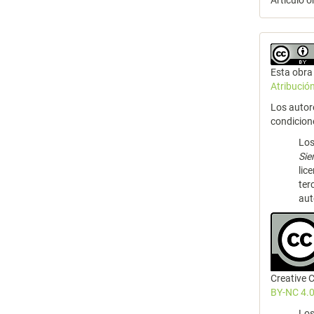
Artículo o
Esta obra 
Atribució
Los autor
condicion
Los
Si
lic
ter
aut
Creative
BY-NC 4.0
Los