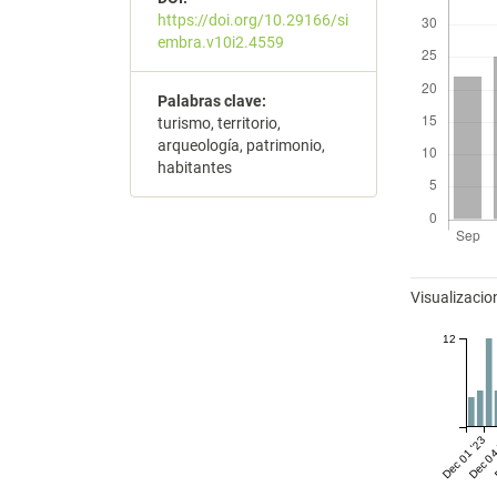
https://doi.org/10.29166/si
embra.v10i2.4559
Palabras clave:
turismo, territorio,
arqueología, patrimonio,
habitantes
Métricas
Visualizacio
12
Dec 01 '23
Dec 04