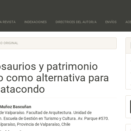
A REVISTA
INDEXACIONES
DIRECTRICES DEL AUTOR/A
ENVÍOS
AC
O ORIGINAL
osaurios y patrimonio
mo como alternativa para
uatacondo
E
nido
l Muñoz Bascuñan
u
de Valparaíso. Facultad de Arquitectura. Unidad de
pal
a
n. Escuela de Gestión en Turismo y Cultura. Av. Parque #570.
paraíso, Provincia de Valparaíso, Chile