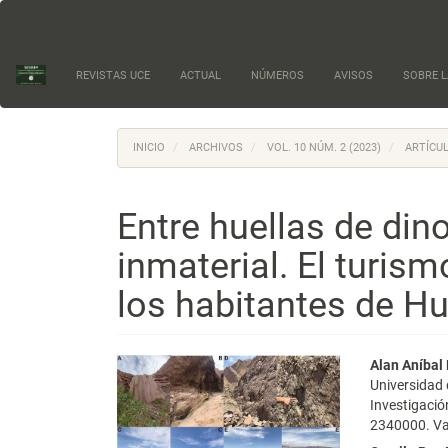
Navegación
principal
Contenido
principal
REVISTAS UCE
ACTUAL
NÚMEROS
AVISOS
SOBRE L
Barra
lateral
INICIO
ARCHIVOS
VOL. 10 NÚM. 2 (2023)
ARTÍCUL
Entre huellas de din
inmaterial. El turis
los habitantes de H
Barra
Conte
Alan Aníba
Universidad 
lateral
princi
Investigació
2340000. Val
del
del