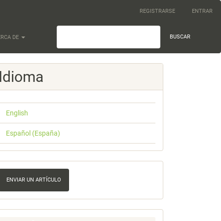
REGISTRARSE
ENTRAR
BUSCAR
ERCA DE
Idioma
English
Español (España)
nviar
n
ENVIAR UN ARTÍCULO
rtículo