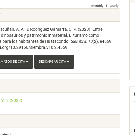
monthly
|
yearly
les
R
cuñan, A. A., & Rodríguez Gamarra, C. P. (2023). Entre
lo
e dinosaurios y patrimonio inmaterial. El turismo como
va para los habitantes de Huatacondo.
Siembra
,
10
(2), e4559.
oi.org/10.29166/siembra.v10i2.4559
RMATOS DE CITA
DESCARGAR CITA
úm. 2 (2023)