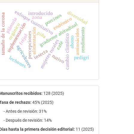
enfoque cuantitativo
diversidad
introducido
porcinos
tamaño de la corona
zona
endémico
plántula
gradiente altitudinal
suplementación
orgánico
rendimiento
alimentación
aminoácidos
piña
percepciones
fréjol
cambio climático
abono
mujeres rurales
café
agricultores
insecta
nativo
pedigrí
lechones
estadísticas
Manuscritos recibidos:
128 (2025)
Tasa de rechazo
:
45% (2025)
- Antes de revisión: 31%
- Después de revisión: 14%
Días hasta la primera decisión editorial:
11 (2025)