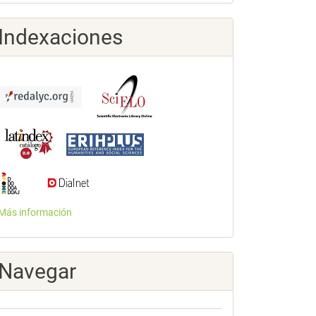
Indexaciones
Más información
Navegar
enfoque_del_0.pdf