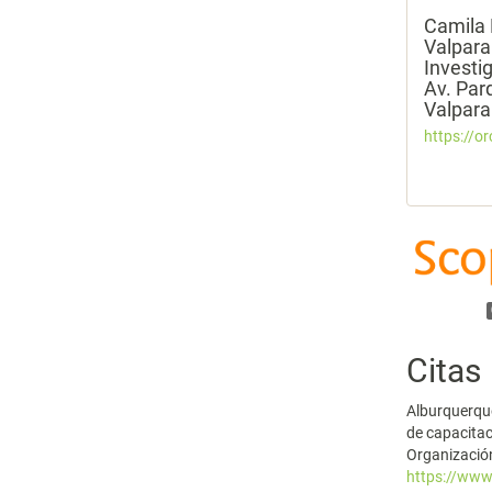
Camila
Valpara
Investi
Av. Par
Valpara
https://o
Citas
Alburquerque
de capacitac
Organización
https://www